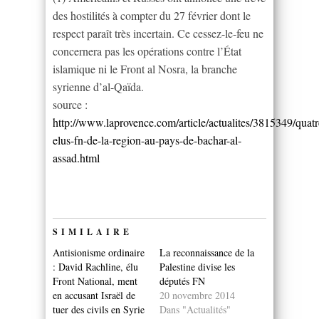
des hostilités à compter du 27 février dont le
respect paraît très incertain. Ce cessez-le-feu ne
concernera pas les opérations contre l’État
islamique ni le Front al Nosra, la branche
syrienne d’al-Qaïda.
source :
http://www.laprovence.com/article/actualites/3815349/quatr
elus-fn-de-la-region-au-pays-de-bachar-al-
assad.html
SIMILAIRE
Antisionisme ordinaire
La reconnaissance de la
: David Rachline, élu
Palestine divise les
Front National, ment
députés FN
en accusant Israël de
20 novembre 2014
tuer des civils en Syrie
Dans "Actualités"