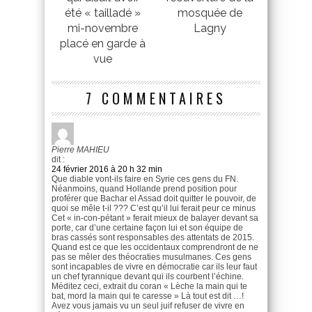
été « tailladé »
mosquée de
mi-novembre
Lagny
placé en garde à
vue
7 COMMENTAIRES
Pierre MAHIEU
dit :
24 février 2016 à 20 h 32 min
Que diable vont-ils faire en Syrie ces gens du FN.
Néanmoins, quand Hollande prend position pour
proférer que Bachar el Assad doit quitter le pouvoir, de
quoi se mêle t-il ??? C’est qu’il lui ferait peur ce minus
Cet « in-con-pétant » ferait mieux de balayer devant sa
porte, car d’une certaine façon lui et son équipe de
bras cassés sont responsables des attentats de 2015.
Quand est ce que les occidentaux comprendront de ne
pas se mêler des théocraties musulmanes. Ces gens
sont incapables de vivre en démocratie car ils leur faut
un chef tyrannique devant qui ils courbent l’échine.
Méditez ceci, extrait du coran « Lèche la main qui te
bat, mord la main qui te caresse » Là tout est dit …!
Avez vous jamais vu un seul juif refuser de vivre en