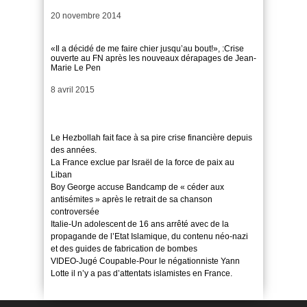
Date
20 novembre 2014
«Il a décidé de me faire chier jusqu’au bout!», :Crise
ouverte au FN après les nouveaux dérapages de Jean-
Marie Le Pen
Date
8 avril 2015
Le Hezbollah fait face à sa pire crise financière depuis
des années.
La France exclue par Israël de la force de paix au
Liban
Boy George accuse Bandcamp de « céder aux
antisémites » après le retrait de sa chanson
controversée
Italie-Un adolescent de 16 ans arrêté avec de la
propagande de l’Etat Islamique, du contenu néo-nazi
et des guides de fabrication de bombes
VIDEO-Jugé Coupable-Pour le négationniste Yann
Lotte il n’y a pas d’attentats islamistes en France.