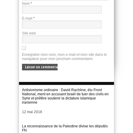
Nom
*
E-mail
*
Site web
Enregistrer mon nom, mon e-mail et mon site dans le
navigateur pour mon prochain commentaire.
Antisionisme ordinaire : David Rachline, élu Front
National, ment en accusant Israël de tuer des civils en
Syrie et préfère soutenir la dictature islamique
iranienne
Date
12 mai 2018
La reconnaissance de la Palestine divise les députés
FN