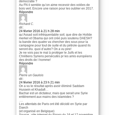
démocratie ?
Au FN il semble qu’on aime recevoir des volées de
bois vert. Encore une raison pour les oublier en 2017.
Répondre
Richard C.
dit :
24 février 2016 à 21 h 28 min
qu’Assad soit infréquentable soit. que dire de Hollde
merkel et Obama qui ont créé puis soutenu DAESH?
la bande des quatre va chercher des sous pour la
campagne pour tout de suite et du pétrole quand ils
seront élu. quoi d’autre? On a vu pire!
Je ne vois pas le mal à protéger le Juifs et les
Chrétiens Syriens persécutés pr les amis européens
des droits de l homme!
Répondre
Pierre un Gaulois
dit :
24 février 2016 à 23 h 21 min
On a vu le résultat après avoir éliminé Saddam
Hussein et Khadafi…
Bachar est un dictateur, mais que serait une Syrie
entièrement aux mains des islamistes ?
….
Les attentats de Paris ont été décidé en Syrie par
Daech
(et organisé en Belgique)
Source : site internet du Figaro du 16 et 17 novembre