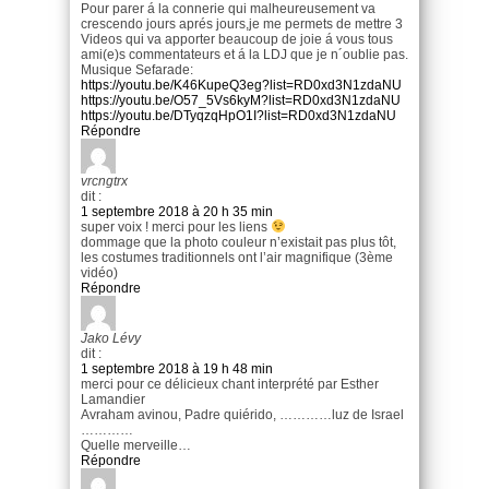
Pour parer á la connerie qui malheureusement va
crescendo jours aprés jours,je me permets de mettre 3
Videos qui va apporter beaucoup de joie á vous tous
ami(e)s commentateurs et á la LDJ que je n´oublie pas.
Musique Sefarade:
https://youtu.be/K46KupeQ3eg?list=RD0xd3N1zdaNU
https://youtu.be/O57_5Vs6kyM?list=RD0xd3N1zdaNU
https://youtu.be/DTyqzqHpO1I?list=RD0xd3N1zdaNU
Répondre
vrcngtrx
dit :
1 septembre 2018 à 20 h 35 min
super voix ! merci pour les liens
dommage que la photo couleur n’existait pas plus tôt,
les costumes traditionnels ont l’air magnifique (3ème
vidéo)
Répondre
Jako Lévy
dit :
1 septembre 2018 à 19 h 48 min
merci pour ce délicieux chant interprété par Esther
Lamandier
Avraham avinou, Padre quiérido, …………luz de Israel
…………
Quelle merveille…
Répondre