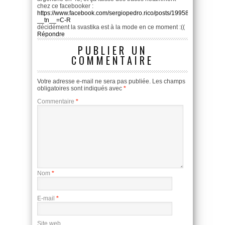
chez ce facebooker :
https://www.facebook.com/sergiopedro.rico/posts/19958422204739
__tn__=C-R
décidément la svastika est à la mode en ce moment :((
Répondre
PUBLIER UN
COMMENTAIRE
Votre adresse e-mail ne sera pas publiée.
Les champs
obligatoires sont indiqués avec
*
Commentaire
*
Nom
*
E-mail
*
Site web