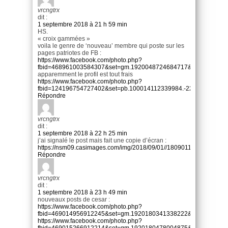
vrcngtrx
dit :
1 septembre 2018 à 21 h 59 min
HS.
« croix gammées »
voila le genre de ‘nouveau’ membre qui poste sur les
pages patriotes de FB :
https://www.facebook.com/photo.php?
fbid=468961003584307&set=gm.1920048724684717&type=3&theat
apparemment le profil est tout frais
https://www.facebook.com/photo.php?
fbid=124196754727402&set=pb.100014112339984.-2207520000.15
Répondre
vrcngtrx
dit :
1 septembre 2018 à 22 h 25 min
j’ai signalé le post mais fait une copie d’écran :
https://nsm09.casimages.com/img/2018/09/01//1809011137331491
Répondre
vrcngtrx
dit :
1 septembre 2018 à 23 h 49 min
nouveaux posts de cesar :
https://www.facebook.com/photo.php?
fbid=469014956912245&set=gm.1920180341338222&type=3&theat
https://www.facebook.com/photo.php?
fbid=469015266912214&set=gm.1920180478004875&type=3&theat