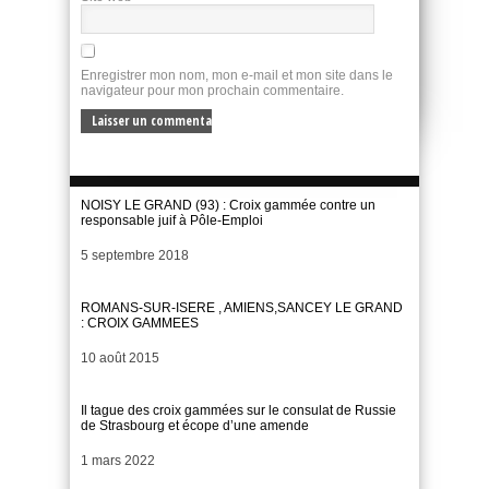
Enregistrer mon nom, mon e-mail et mon site dans le
navigateur pour mon prochain commentaire.
NOISY LE GRAND (93) : Croix gammée contre un
responsable juif à Pôle-Emploi
Date
5 septembre 2018
ROMANS-SUR-ISERE , AMIENS,SANCEY LE GRAND
: CROIX GAMMEES
Date
10 août 2015
Il tague des croix gammées sur le consulat de Russie
de Strasbourg et écope d’une amende
Date
1 mars 2022