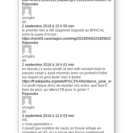
Répondre
vrcngtrx
dit :
2 septembre 2018 à 15 h 55 min
le premier lien a été supprimé (signalé au BNVCA),
voila la copie d’écran :
https://nsm09.casimages.com/img/2018/09/02//1809020507321491
Répondre
vrcngtrx
dit :
2 septembre 2018 à 16 h 01 min
en riposte j’y avais posté ce lien wiki suivant mais le
pseudo cesar y avait répondu avec un portrait d’hitler
sur lequel un gros texte ‘rien à foutre’
https://fr.wikipedia.org/wiki/R%C3%A9sistance_juive_en_France
Ce profil risque donc de répéter ces actes, que faut-il
faire de plus, qu’attend FB pour le gicler ?
Répondre
vrcngtrx
dit :
3 septembre 2018 à 12 h 03 min
HS.
« croix gammées »
il paraît que nombre de nazis on trouvé refuge en
argentine en 45, et ça laisse des traces notamment