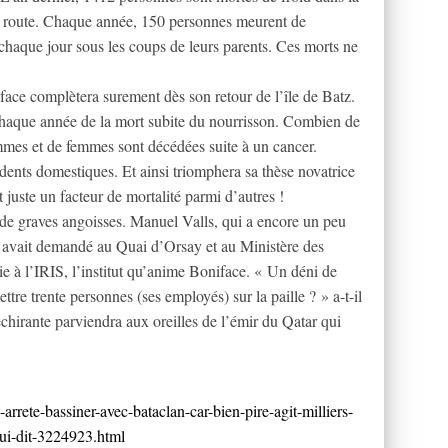
la route. Chaque année, 150 personnes meurent de
chaque jour sous les coups de leurs parents. Ces morts ne
face complètera surement dès son retour de l’île de Batz.
haque année de la mort subite du nourrisson. Combien de
es et de femmes sont décédées suite à un cancer.
ents domestiques. Et ainsi triomphera sa thèse novatrice
 juste un facteur de mortalité parmi d’autres !
à de graves angoisses. Manuel Valls, qui a encore un peu
 avait demandé au Quai d’Orsay et au Ministère des
ie à l’IRIS, l’institut qu’anime Boniface. « Un déni de
ttre trente personnes (ses employés) sur la paille ? » a-t-il
chirante parviendra aux oreilles de l’émir du Qatar qui
arrete-bassiner-avec-bataclan-car-bien-pire-agit-milliers-
qui-dit-3224923.html