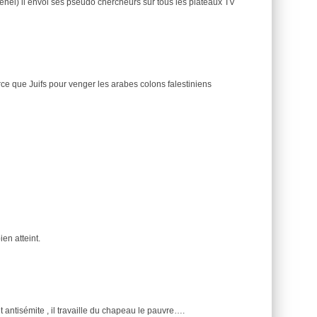
enel) il envoi ses pseudo chercheurs sur tous les plateaux TV
ce que Juifs pour venger les arabes colons falestiniens
bien atteint.
 antisémite , il travaille du chapeau le pauvre….