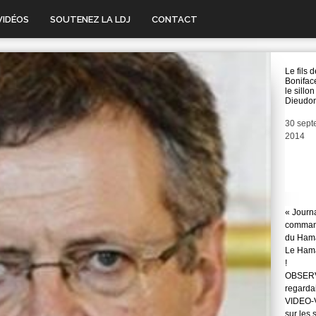
VIDÉOS
SOUTENEZ LA LDJ
CONTACT
Le fils 
Bonifac
le sillo
Dieudo
Date
30 sept
2014
« Journ
command
du Hama
Le Hama
!
OBSERVA
regarda
VIDEO-Vo
sur les 