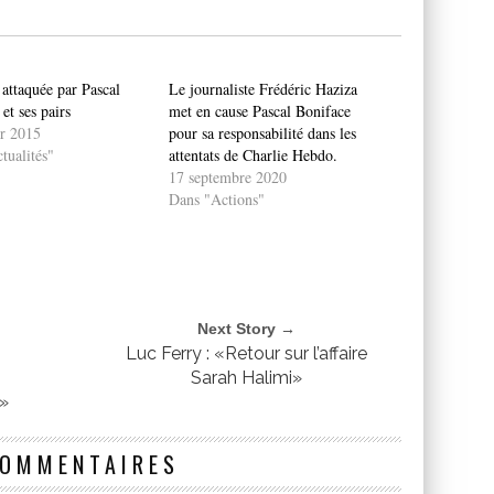
 attaquée par Pascal
Le journaliste Frédéric Haziza
et ses pairs
met en cause Pascal Boniface
er 2015
pour sa responsabilité dans les
tualités"
attentats de Charlie Hebdo.
17 septembre 2020
Dans "Actions"
Next Story →
Luc Ferry : «Retour sur l’affaire
Sarah Halimi»
é»
COMMENTAIRES