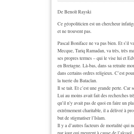
De Benoît Rayski
Ce géopoliticien est un chercheur infatig
et ne trouvent pas.
Pascal Boniface ne va pas bien. Et s’il 
Mecque, Tariq Ramadan, va très, très mal
ses propres termes – qui le vise lui et Ed
en Bretagne. Là-bas, dans sa retraite mo
dans certains ordres religieux. C’est pou
la tuerie du Bataclan.
Il se tait. Et c’est une grande perte. Car
Lui au moins avait fait des recherches trè
qu’il n’y avait pas de quoi en faire un pl
extrêmement charitable, il a délivré à pr
but de stigmatiser l’Islam.
Il y a d’autres facteurs de mortalité qui
par jour qui meurent à cause de l’alcool.