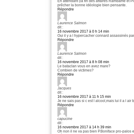
En attendant (la fin des affaires Ramdame et Pl
prêcher la bonne idéologie bien pensante.
Répondre
Laurence Salmon
dit :
16 novembre 2017 à 0 h 14 min
Oui il y a l hypercacher connard assassinés par
Répondre
Laurence Salmon
dit :
16 novembre 2017 à 8 h 08 min
Le bataclan vous en avez mare?
Combien de victimes?
Répondre
Jacques
dit :
16 novembre 2017 à 11 h 15 min
Je ne sais pas si c est l alcool,mais lui il a l air 
Répondre
capucine
dit :
16 novembre 2017 à 14 h 39 min
Oh non il ne va pas bien P.Boniface pro-palos et