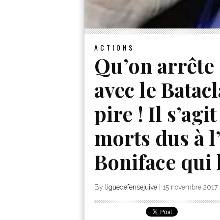
ACTIONS
Qu’on arrête
avec le Batacl
pire ! Il s’agi
morts dus à l’
Boniface qui l
By
liguedefensejuive
|
15 novembre 2017