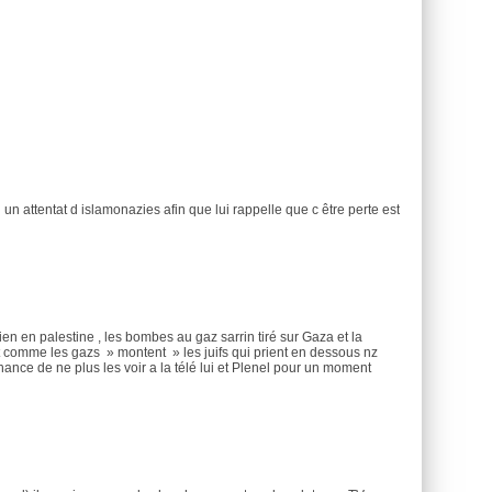
d un attentat d islamonazies afin que lui rappelle que c être perte est
dien en palestine , les bombes au gaz sarrin tiré sur Gaza et la
comme les gazs » montent » les juifs qui prient en dessous nz
ance de ne plus les voir a la télé lui et Plenel pour un moment