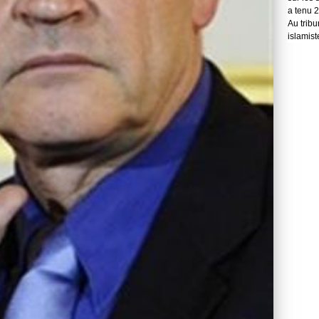
a tenu 
Au tribu
islamist