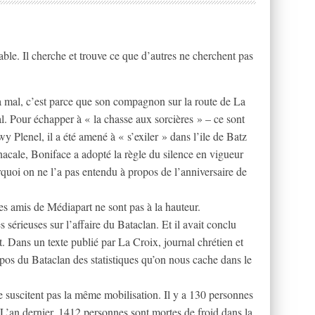
able. Il cherche et trouve ce que d’autres ne cherchent pas
va mal, c’est parce que son compagnon sur la route de La
. Pour échapper à « la chasse aux sorcières » – ce sont
wy Plenel, il a été amené à « s’exiler » dans l’ile de Batz
nacale, Boniface a adopté la règle du silence en vigueur
rquoi on ne l’a pas entendu à propos de l’anniversaire de
 ses amis de Médiapart ne sont pas à la hauteur.
s sérieuses sur l’affaire du Bataclan. Et il avait conclu
at. Dans un texte publié par La Croix, journal chrétien et
opos du Bataclan des statistiques qu’on nous cache dans le
 ne suscitent pas la même mobilisation. Il y a 130 personnes
 L’an dernier, 1412 personnes sont mortes de froid dans la