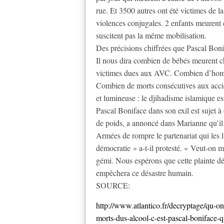
rue. Et 3500 autres ont été victimes de 
violences conjugales. 2 enfants meurent 
suscitent pas la même mobilisation.
Des précisions chiffrées que Pascal Boni
Il nous dira combien de bébés meurent c
victimes dues aux AVC. Combien d’homm
Combien de morts consécutives aux accid
et lumineuse : le djihadisme islamique est
Pascal Boniface dans son exil est sujet 
de poids, a annoncé dans Marianne qu’il
Armées de rompre le partenariat qui les l
démocratie » a-t-il protesté. « Veut-on me
gémi. Nous espérons que cette plainte dé
empêchera ce désastre humain.
SOURCE:
http://www.atlantico.fr/decryptage/qu-on-
morts-dus-alcool-c-est-pascal-boniface-