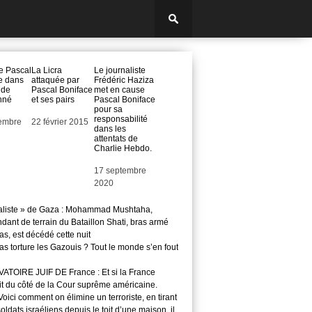
de Pascal
La Licra
Le journaliste
e dans
attaquée par
Frédéric Haziza
n de
Pascal Boniface
met en cause
nné
et ses pairs
Pascal Boniface
pour sa
responsabilité
embre
Date
22 février 2015
dans les
attentats de
Charlie Hebdo.
Date
17 septembre
2020
aliste » de Gaza : Mohammad Mushtaha,
ant de terrain du Bataillon Shati, bras armé
s, est décédé cette nuit
s torture les Gazouis ? Tout le monde s’en fout
TOIRE JUIF DE France : Et si la France
it du côté de la Cour suprême américaine.
ici comment on élimine un terroriste, en tirant
soldats israéliens depuis le toit d’une maison, il