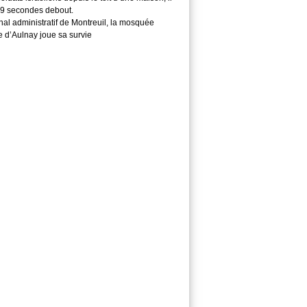
29 secondes debout.
nal administratif de Montreuil, la mosquée
e d’Aulnay joue sa survie