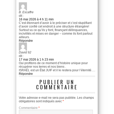
B. Escaffre
dit :
16 mai 2026 à 4 h 11 min
C’est étonnant d’avoir à le préciser et c’est stupéfiant
d’avoir confié cet endroit à une structure étrangère!
Surtout vu ce qu’ils y font, finançant délinquances,
incivilités et mises en danger – comme ils font partout
ailleurs.
Répondre
David 92
dit :
17 mai 2026 à 1 h 23 min
Oui profitons de ce moment d’histoire unique pour
récupérer nos terres et nos biens .
ISRAËL est un État JUIF et il le restera pour l’éternité….
Répondre
PUBLIER UN
COMMENTAIRE
Votre adresse e-mail ne sera pas publiée.
Les champs
obligatoires sont indiqués avec
*
Commentaire
*