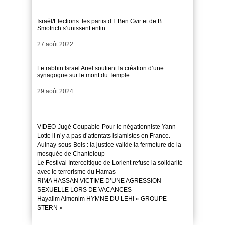
Israël/Elections: les partis d’I. Ben Gvir et de B.
Smotrich s’unissent enfin.
Date
27 août 2022
Le rabbin Israël Ariel soutient la création d’une
synagogue sur le mont du Temple
Date
29 août 2024
VIDEO-Jugé Coupable-Pour le négationniste Yann
Lotte il n’y a pas d’attentats islamistes en France.
Aulnay-sous-Bois : la justice valide la fermeture de la
mosquée de Chanteloup
Le Festival Interceltique de Lorient refuse la solidarité
avec le terrorisme du Hamas
RIMA HASSAN VICTIME D’UNE AGRESSION
SEXUELLE LORS DE VACANCES
Hayalim Almonim HYMNE DU LEHI « GROUPE
STERN »