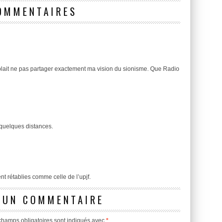
OMMENTAIRES
lait ne pas partager exactement ma vision du sionisme. Que Radio
 quelques distances.
nt rétablies comme celle de l’upjf.
 UN COMMENTAIRE
champs obligatoires sont indiqués avec
*