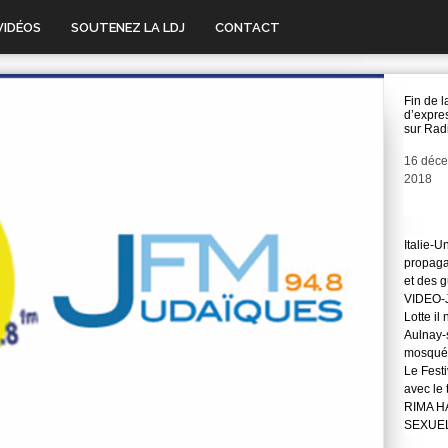
VIDÉOS
SOUTENEZ LA LDJ
CONTACT
Fin de l
d’expre
sur Rad
Date
16 déc
2018
Italie-U
propaga
et des 
VIDEO-J
Lotte il
Aulnay-s
mosqué
Le Festi
avec le
RIMA H
SEXUE