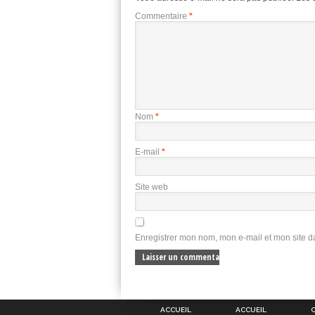
Commentaire
*
Nom
*
E-mail
*
Site web
Enregistrer mon nom, mon e-mail et mon site 
ACCUEIL
ACCUEIL