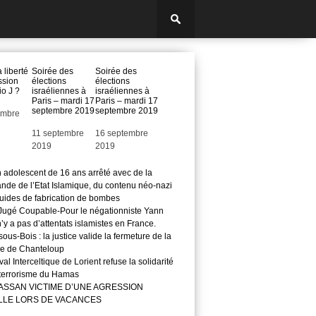
a liberté
Soirée des
Soirée des
ssion
élections
élections
io J ?
israéliennes à
israéliennes à
Paris – mardi 17
Paris – mardi 17
septembre 2019
septembre 2019
embre
Date
11 septembre
Date
16 septembre
2019
2019
n adolescent de 16 ans arrêté avec de la
nde de l’Etat Islamique, du contenu néo-nazi
guides de fabrication de bombes
ugé Coupable-Pour le négationniste Yann
 n’y a pas d’attentats islamistes en France.
ous-Bois : la justice valide la fermeture de la
e de Chanteloup
val Interceltique de Lorient refuse la solidarité
 terrorisme du Hamas
ASSAN VICTIME D’UNE AGRESSION
LLE LORS DE VACANCES