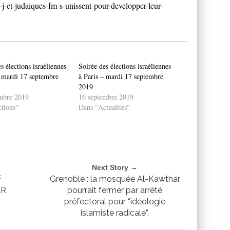
o-j-et-judaiques-fm-s-unissent-pour-developper-leur-
s élections israéliennes
Soirée des élections israéliennes
– mardi 17 septembre
à Paris – mardi 17 septembre
2019
mbre 2019
16 septembre 2019
tions"
Dans "Actualités"
Next Story →
F
Grenoble : la mosquée Al-Kawthar
ER
pourrait fermer par arrêté
préfectoral pour “idéologie
islamiste radicale”.