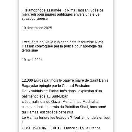
« Islamophobe assumée » : Rima Hassan jugée ce
mercredi pour injures publiques envers une élue
strasbourgeoise
Date
10 décembre 2025
Excellente nouvelle !: la candidate insoumise Rima
Hassan convoquée par la police pour apologie du
terrorisme
Date
19 avril 2024
12.000 Euros par mois le pauvre maire de Saint Denis
Bagayoko épinglé par le Canard Enchaine
Deux soldats de Tsahal tués dans l’explosion d’un
bâtiment piégé au Sud-Liban
« Journaliste » de Gaza : Mohammad Mushtaha,
commandant de terrain du Bataillon Shati, bras armé
du Hamas, est décédé cette nuit
Le Hamas torture les Gazouis ? Tout le monde s’en fout
!
OBSERVATOIRE JUIF DE France : Et si la France