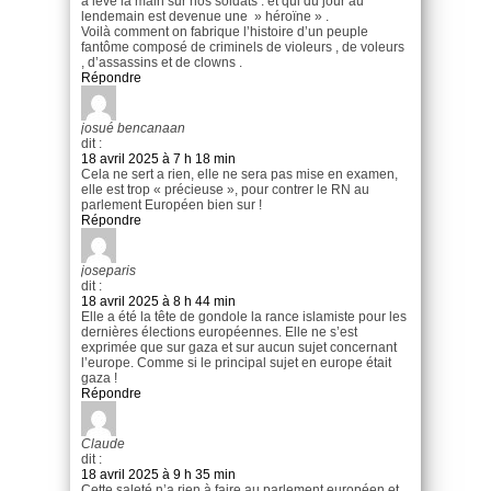
a levé la main sur nos soldats . et qui du jour au
lendemain est devenue une » héroïne » .
Voilà comment on fabrique l’histoire d’un peuple
fantôme composé de criminels de violeurs , de voleurs
, d’assassins et de clowns .
Répondre
josué bencanaan
dit :
18 avril 2025 à 7 h 18 min
Cela ne sert a rien, elle ne sera pas mise en examen,
elle est trop « précieuse », pour contrer le RN au
parlement Européen bien sur !
Répondre
joseparis
dit :
18 avril 2025 à 8 h 44 min
Elle a été la tête de gondole la rance islamiste pour les
dernières élections européennes. Elle ne s’est
exprimée que sur gaza et sur aucun sujet concernant
l’europe. Comme si le principal sujet en europe était
gaza !
Répondre
Claude
dit :
18 avril 2025 à 9 h 35 min
Cette saleté n’a rien à faire au parlement européen et