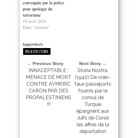
convoquée par la police
pour apologie du
terrorisme
19 avril 2024
Dans "Actions"
happywheels
RELATED ITEMS
← Previous Story
Next Story →
INNACEPTABLE :
Storia Nostra.
MENACE DE MORT
(1942) De vrais-
CONTRE AYMERIC
faux passeports
CARON PAR DES
fournis par le
PROPALESTINIENS
consul de
!!!
Turquie
épargnent aux
Juifs de Corse
les affres de la
déportation