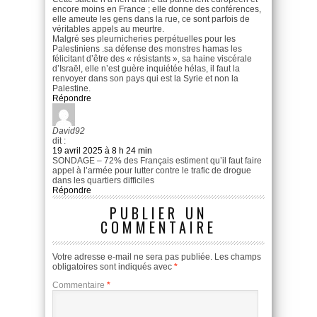
encore moins en France ; elle donne des conférences,
elle ameute les gens dans la rue, ce sont parfois de
véritables appels au meurtre.
Malgré ses pleurnicheries perpétuelles pour les
Palestiniens .sa défense des monstres hamas les
félicitant d’être des « résistants », sa haine viscérale
d’Israël, elle n’est guère inquiétée hélas, il faut la
renvoyer dans son pays qui est la Syrie et non la
Palestine.
Répondre
David92
dit :
19 avril 2025 à 8 h 24 min
SONDAGE – 72% des Français estiment qu’il faut faire
appel à l’armée pour lutter contre le trafic de drogue
dans les quartiers difficiles
Répondre
PUBLIER UN
COMMENTAIRE
Votre adresse e-mail ne sera pas publiée.
Les champs
obligatoires sont indiqués avec
*
Commentaire
*