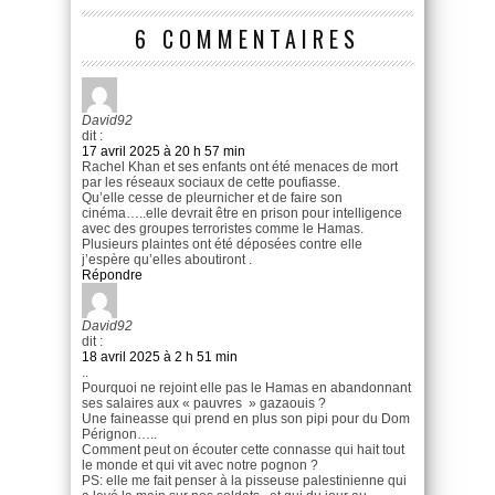
6 COMMENTAIRES
David92
dit :
17 avril 2025 à 20 h 57 min
Rachel Khan et ses enfants ont été menaces de mort
par les réseaux sociaux de cette poufiasse.
Qu’elle cesse de pleurnicher et de faire son
cinéma…..elle devrait être en prison pour intelligence
avec des groupes terroristes comme le Hamas.
Plusieurs plaintes ont été déposées contre elle
j’espère qu’elles aboutiront .
Répondre
David92
dit :
18 avril 2025 à 2 h 51 min
..
Pourquoi ne rejoint elle pas le Hamas en abandonnant
ses salaires aux « pauvres » gazaouis ?
Une faineasse qui prend en plus son pipi pour du Dom
Pérignon…..
Comment peut on écouter cette connasse qui hait tout
le monde et qui vit avec notre pognon ?
PS: elle me fait penser à la pisseuse palestinienne qui