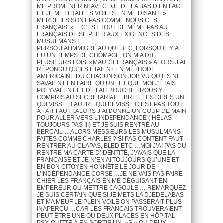
ME PROMENER NI AVEC DJE DE LA BAS D’EN FACE
ET JE METTRAI LES VOILES EN ME DISANT »
MERDE ILS SONT PAS COMME NOUS CES
FRANÇAIS » …C’EST TOUT DE MÊME PAS AU
FRANÇAIS DE SE PLIER AUX EXIGENCES DES
MUSULMANS !.
PERSO J’AI IMMIGRÉ AU QUEBEC, LORSQU’IL Y’A
EU UN TEMPS DE CHÔMAGE, ON M’A DIT
PLUSIEURS FOIS »MAUDIT FRANÇAIS » ALORS J’AI
RÉPONDU QU’ILS ÉTAIENT EN MÉTHODE
AMÉRICAINE DU CHACUN SON JOB VU QU’ILS NE
SAVAIENT EN FAIRE QU’UN ..ET QUE MOI J’ÉTAIS
POLYVALENT ET DE FAIT BOUCHE TROUS Y
COMPRIS AU SECRÉTARIAT …BREF, LES DIRES UN
QUI VISSE , l’AUTRE QUI DÉVISSE C’EST PAS TOUT
À FAIT FAUT !.ALORS J’AI DONNÉ UN COUP DE MAIN
POUR ALLER VERS L’INDÉPENDANCE ( HÉLAS
TOUJOURS PAS !!!) ET JE SUIS RENTRÉ AU
BERCAIL …ALORS MESSIEURS LES MUSULMANS
FAITES COMME CHARLES ? SI PAS CONTENT FAUT
RENTRER AU CLAPAS, BLED ETC …MOI J’AI PAS DU
RENTRE MA CARTE D’IDENTITÉ, J’AVAIS QUE LA
FRANÇAISE ET JE N’EN AI TOUJOURS QU’UNE ET
EN BON CITOYEN HONNÊTE LE JOUR DE
L’INDÉPENDANCE CORSE …JE NE VAIS PAS FAIRE
CHIER LES FRANÇAIS EN ME DÉGUISANT EN
EMPEREUR OU METTRE CAGOULE … REMARQUEZ
JE SUIS CERTAIN QUE SI JE METS LA DJEDELABAS
ET MA MEUF LE PLEIN VOILE ON PASSERAIT PLUS
INAPERÇU …CAR LES FRANÇAIS TROUVERAIENT
PEUT-ÊTRE UNE OU DEUX PLACES EN HÔPITAL
PSY. QUITTE À EN SORTIR UN »S » OU DEUX