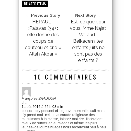
RELATED ITEMS
← Previous Story
Next Story →
HERAULT
Est-ce que pour
:Palavas (34) :
vous, Mme Najat
elle donne des
Vallaud-
coups de
Belkacem, les
couteau et crie «
enfants juifs ne
Allah Akbar »
sont pas des
enfants ?
10 COMMENTAIRES
Françoise SAADOUN
dit :
1 août 2016 à 22 h 03 min
beaucoup y pensent et le gouvernement le sait mais
s’y prend mal- cette mascarade religieuse des
musulmans à la messe, laissez moi rire- ils feraient
mieux de surveiller leurs ados et même les plus
jeunes- de lourds nuages noirs recouvrent peu à peu