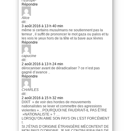
l’Europe-
Répondre
Alice
dit :
3 août 2016 à 13 h 40 min
même si certains musulmans ne soutiennent pas la
terreur , il suffit de prononcer le mot gaza ou palos et tu
les vois le yeux hors de la tête et la bave aux lèvres
Répondre
capucine
dit :
2 août 2016 à 13 h 24 min
dérocaniser avant de déradicaliser ? ce n’est pas
gagné d’avance ..
Répondre
CHARLES
dit :
2 août 2016 à 15 h 32 min
DIXIT » de voir des hordes de mouvements
nationalistes se lever et commettre des agressions
violentes »…POURQUOI NE FAUDRAIT-IL PAS ÊTRE
»NATIONALISTE » ? …
LORSQU’ON AIME SON PAYS ON L’EST FORCÉMENT
!.
SI J’ÉTAIS D’ORIGINE ÉTRANGÈRE MÉCONTENT DE
MON PAYS D’ORIGINE, JE NE CONTINUERAI PAS DE