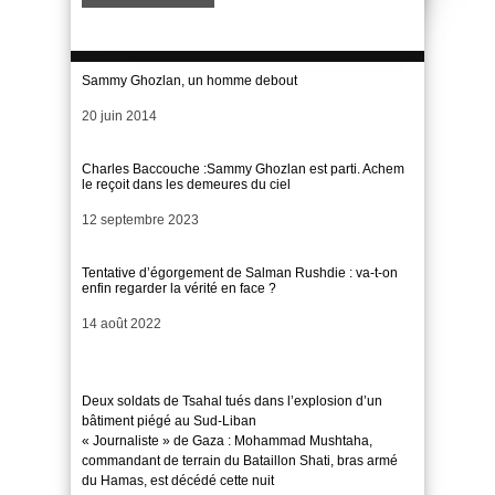
Sammy Ghozlan, un homme debout
Date
20 juin 2014
Charles Baccouche :Sammy Ghozlan est parti. Achem
le reçoit dans les demeures du ciel
Date
12 septembre 2023
Tentative d’égorgement de Salman Rushdie : va-t-on
enfin regarder la vérité en face ?
Date
14 août 2022
Deux soldats de Tsahal tués dans l’explosion d’un
bâtiment piégé au Sud-Liban
« Journaliste » de Gaza : Mohammad Mushtaha,
commandant de terrain du Bataillon Shati, bras armé
du Hamas, est décédé cette nuit