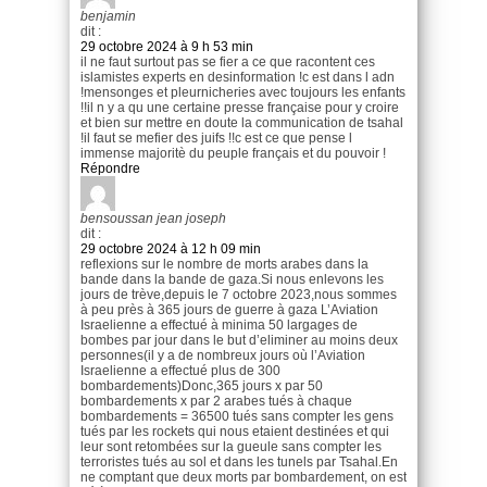
benjamin
dit :
29 octobre 2024 à 9 h 53 min
il ne faut surtout pas se fier a ce que racontent ces
islamistes experts en desinformation !c est dans l adn
!mensonges et pleurnicheries avec toujours les enfants
!!il n y a qu une certaine presse française pour y croire
et bien sur mettre en doute la communication de tsahal
!il faut se mefier des juifs !!c est ce que pense l
immense majoritè du peuple français et du pouvoir !
Répondre
bensoussan jean joseph
dit :
29 octobre 2024 à 12 h 09 min
reflexions sur le nombre de morts arabes dans la
bande dans la bande de gaza.Si nous enlevons les
jours de trève,depuis le 7 octobre 2023,nous sommes
à peu près à 365 jours de guerre à gaza L’Aviation
Israelienne a effectué à minima 50 largages de
bombes par jour dans le but d’eliminer au moins deux
personnes(il y a de nombreux jours où l’Aviation
Israelienne a effectué plus de 300
bombardements)Donc,365 jours x par 50
bombardements x par 2 arabes tués à chaque
bombardements = 36500 tués sans compter les gens
tués par les rockets qui nous etaient destinées et qui
leur sont retombées sur la gueule sans compter les
terroristes tués au sol et dans les tunels par Tsahal.En
ne comptant que deux morts par bombardement, on est