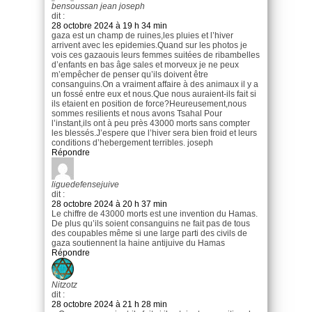
bensoussan jean joseph
dit :
28 octobre 2024 à 19 h 34 min
gaza est un champ de ruines,les pluies et l’hiver
arrivent avec les epidemies.Quand sur les photos je
vois ces gazaouis leurs femmes suitées de ribambelles
d’enfants en bas âge sales et morveux je ne peux
m’empêcher de penser qu’ils doivent être
consanguins.On a vraiment affaire à des animaux il y a
un fossé entre eux et nous.Que nous auraient-ils fait si
ils etaient en position de force?Heureusement,nous
sommes resilients et nous avons Tsahal Pour
l’instant,ils ont à peu près 43000 morts sans compter
les blessés.J’espere que l’hiver sera bien froid et leurs
conditions d’hebergement terribles. joseph
Répondre
liguedefensejuive
dit :
28 octobre 2024 à 20 h 37 min
Le chiffre de 43000 morts est une invention du Hamas.
De plus qu’ils soient consanguins ne fait pas de tous
des coupables même si une large parti des civils de
gaza soutiennent la haine antijuive du Hamas
Répondre
Nitzotz
dit :
28 octobre 2024 à 21 h 28 min