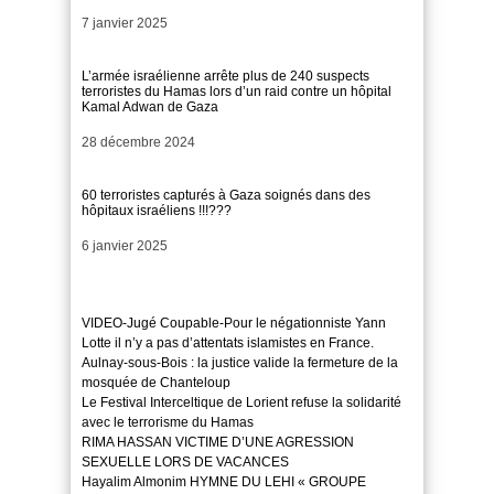
Date
7 janvier 2025
L’armée israélienne arrête plus de 240 suspects
terroristes du Hamas lors d’un raid contre un hôpital
Kamal Adwan de Gaza
Date
28 décembre 2024
60 terroristes capturés à Gaza soignés dans des
hôpitaux israéliens !!!???
Date
6 janvier 2025
VIDEO-Jugé Coupable-Pour le négationniste Yann
Lotte il n’y a pas d’attentats islamistes en France.
Aulnay-sous-Bois : la justice valide la fermeture de la
mosquée de Chanteloup
Le Festival Interceltique de Lorient refuse la solidarité
avec le terrorisme du Hamas
RIMA HASSAN VICTIME D’UNE AGRESSION
SEXUELLE LORS DE VACANCES
Hayalim Almonim HYMNE DU LEHI « GROUPE