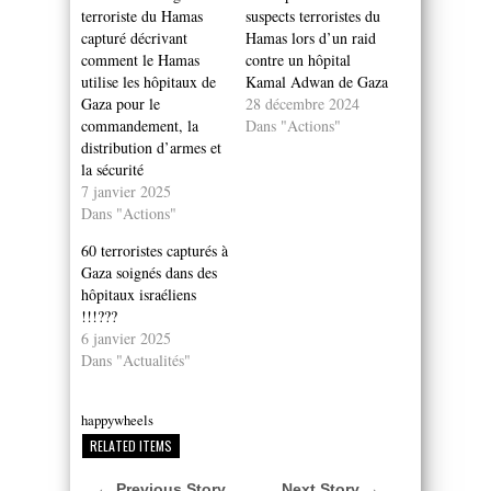
terroriste du Hamas
suspects terroristes du
capturé décrivant
Hamas lors d’un raid
comment le Hamas
contre un hôpital
utilise les hôpitaux de
Kamal Adwan de Gaza
Gaza pour le
28 décembre 2024
commandement, la
Dans "Actions"
distribution d’armes et
la sécurité
7 janvier 2025
Dans "Actions"
60 terroristes capturés à
Gaza soignés dans des
hôpitaux israéliens
!!!???
6 janvier 2025
Dans "Actualités"
happywheels
RELATED ITEMS
← Previous Story
Next Story →