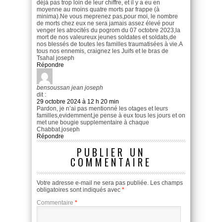
déjà pas trop loin de leur chiffre, et il y a eu en
moyenne au moins quatre morts par frappe (à
minima).Ne vous meprenez pas,pour moi, le nombre
de morts chez eux ne sera jamais assez élevé pour
venger les atrocités du pogrom du 07 octobre 2023,la
mort de nos valeureux jeunes soldates et soldats,de
nos blessés de toutes les familles traumatisées à vie.A
tous nos ennemis, craignez les Juifs et le bras de
Tsahal joseph
Répondre
bensoussan jean joseph
dit :
29 octobre 2024 à 12 h 20 min
Pardon, je n’ai pas mentionné les otages et leurs
familles,evidemment,je pense à eux tous les jours et on
met une bougie supplementaire à chaque
Chabbat.joseph
Répondre
PUBLIER UN
COMMENTAIRE
Votre adresse e-mail ne sera pas publiée.
Les champs
obligatoires sont indiqués avec
*
Commentaire
*