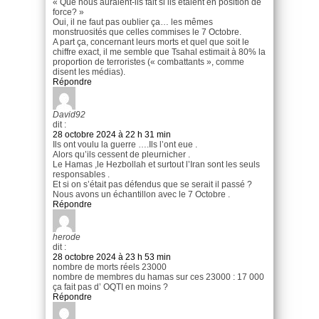
« Que nous auraient-ils fait si ils etaient en position de
force? »
Oui, il ne faut pas oublier ça… les mêmes
monstruosités que celles commises le 7 Octobre.
A part ça, concernant leurs morts et quel que soit le
chiffre exact, il me semble que Tsahal estimait à 80% la
proportion de terroristes (« combattants », comme
disent les médias).
Répondre
David92
dit :
28 octobre 2024 à 22 h 31 min
Ils ont voulu la guerre ….Ils l’ont eue .
Alors qu’ils cessent de pleurnicher .
Le Hamas ,le Hezbollah et surtout l’Iran sont les seuls
responsables .
Et si on s’était pas défendus que se serait il passé ?
Nous avons un échantillon avec le 7 Octobre .
Répondre
herode
dit :
28 octobre 2024 à 23 h 53 min
nombre de morts réels 23000
nombre de membres du hamas sur ces 23000 : 17 000
ça fait pas d’ OQTI en moins ?
Répondre