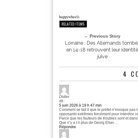
happywheels
RELATED ITEMS
← Previous Story
Lorraine : Des Allemands tombé
en 14-18 retrouvent leur identit
juive
4 C
Didier
dit :
5 juin 2026 à 19 h 47 min
Comment se fait il que le préfet n’invoque pas l
opposants extrêmes forcément pour interdire ce
Parce que les fauteurs de troubles sont et dan
Que n’y a t il plus de Georg Elser…
Répondre