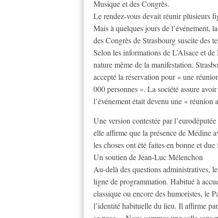
Musique et des Congrès.
Le rendez-vous devait réunir plusieurs fi
Mais à quelques jours de l’événement, l
des Congrès de Strasbourg suscite des tens
Selon les informations de L’Alsace et de 
nature même de la manifestation. Strasbo
accepté la réservation pour « une réunion
000 personnes ». La société assure avoir 
l’événement était devenu une « réunion av
Une version contestée par l’eurodéputé
elle affirme que la présence de Médine a
les choses ont été faites en bonne et due
Un soutien de Jean-Luc Mélenchon
Au-delà des questions administratives, le
ligne de programmation. Habitué à accuei
classique ou encore des humoristes, le P
l’identité habituelle du lieu. Il affirme p
se pose. « Nous sommes une salle sans po