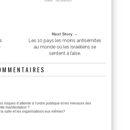
Next Story →
s
Les 10 pays les moins antisémites
é
au monde où les israéliens se
sentent à l’aise.
OMMENTAIRES
es risques d’atteinte à l’ordre publique et les menaces des
tte manifestation ?
s la salle et les organisateurs eux mêmes?