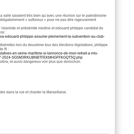
a salle savaient très bien qu’avec une réunion sur le palestinisme
re obligatoirement « sulfureux » pour ne pas dire rageusement
ur islamiste et antisémite medine et edouard philippe candidat du
nir :
fo-va-edouard-philippe-assume-pleinement-la-subvention-au-club-
tisémites lors du deuxième tour des élections législatives, philippe
 lfi :
islatives-en-seine-maritime-si-lannonce-de-mon-retrait-a-mis-
x-01-07-2024-SG5M3RKUBNBTFEKMHGFFKGQT5Q.php
choléra, et aussi dangereux voir plus que doriochon.
re dans la rue et chanter la Marseillaise .