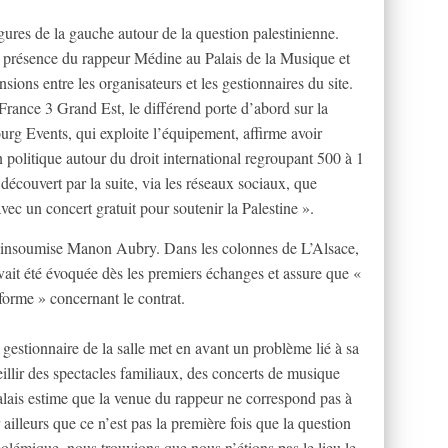
gures de la gauche autour de la question palestinienne.
a présence du rappeur Médine au Palais de la Musique et
ions entre les organisateurs et les gestionnaires du site.
France 3 Grand Est, le différend porte d’abord sur la
urg Events, qui exploite l’équipement, affirme avoir
 politique autour du droit international regroupant 500 à 1
découvert par la suite, via les réseaux sociaux, que
ec un concert gratuit pour soutenir la Palestine ».
e insoumise Manon Aubry. Dans les colonnes de L’Alsace,
vait été évoquée dès les premiers échanges et assure que «
 forme » concernant le contrat.
 gestionnaire de la salle met en avant un problème lié à sa
llir des spectacles familiaux, des concerts de musique
alais estime que la venue du rappeur ne correspond pas à
ar ailleurs que ce n’est pas la première fois que la question
lémique, nous trouvions que nous n’étions pas le lieu le