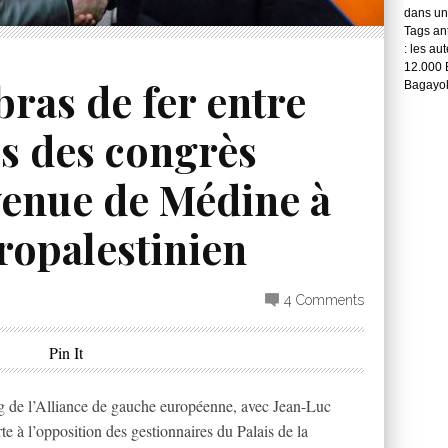
dans une
Tags ant
: les au
12.000 
bras de fer entre
Bagayok
ais des congrès
venue de Médine à
ropalestinien
4 Comments
Pin It
ng de l’Alliance de gauche européenne, avec Jean-Luc
e à l’opposition des gestionnaires du Palais de la