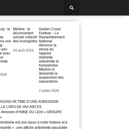
rg : la
Médine : le
Golden Coast
déconcertant
Festival – Le
se
suicide collectif
Rassemblement
era son
des écologistes
National
g-
dénonce la
» pro-
venue du
Date
24 août 2023
ne avec
rappeur
eur
islamiste,
niste
antisémite et
homophobe
Médine et
demande la
 2026
suspension des
subventions
Date
2 juillet 2026
ASSAN VICTIME D’UNE AGRESSION
LLE LORS DE VACANCES
m Almonim HYMNE DU LEHI « GROUPE
»
sémitisme est une injure à notre histoire et à
manité » : une affiche antisémite placardée