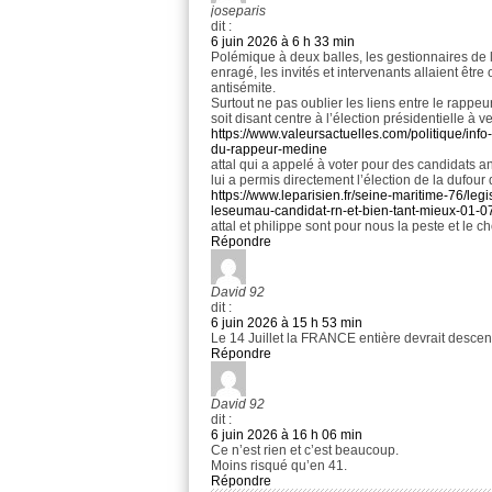
joseparis
dit :
6 juin 2026 à 6 h 33 min
Polémique à deux balles, les gestionnaires de l
enragé, les invités et intervenants allaient êt
antisémite.
Surtout ne pas oublier les liens entre le rappe
soit disant centre à l’élection présidentielle à ve
https://www.valeursactuelles.com/politique/in
du-rappeur-medine
attal qui a appelé à voter pour des candidats an
lui a permis directement l’élection de la dufour de
https://www.leparisien.fr/seine-maritime-76/leg
leseumau-candidat-rn-et-bien-tant-mieu
attal et philippe sont pour nous la peste et le 
Répondre
David 92
dit :
6 juin 2026 à 15 h 53 min
Le 14 Juillet la FRANCE entière devrait descend
Répondre
David 92
dit :
6 juin 2026 à 16 h 06 min
Ce n’est rien et c’est beaucoup.
Moins risqué qu’en 41.
Répondre