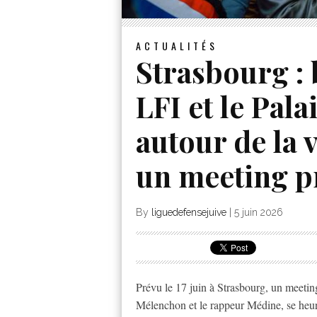
ACTUALITÉS
Strasbourg : 
LFI et le Pal
autour de la 
un meeting p
By
liguedefensejuive
|
5 juin 2026
Prévu le 17 juin à Strasbourg, un meeti
Mélenchon et le rappeur Médine, se heurt