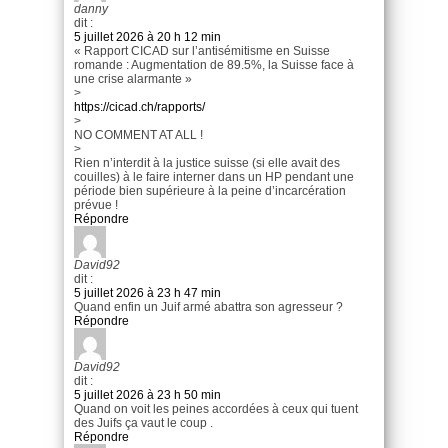
danny
dit :
5 juillet 2026 à 20 h 12 min
« Rapport CICAD sur l’antisémitisme en Suisse
romande : Augmentation de 89.5%, la Suisse face à
une crise alarmante »
>
https://cicad.ch/rapports/
>
NO COMMENT AT ALL !
>
Rien n’interdit à la justice suisse (si elle avait des
couilles) à le faire interner dans un HP pendant une
période bien supérieure à la peine d’incarcération
prévue !
Répondre
David92
dit :
5 juillet 2026 à 23 h 47 min
Quand enfin un Juif armé abattra son agresseur ?
Répondre
David92
dit :
5 juillet 2026 à 23 h 50 min
Quand on voit les peines accordées à ceux qui tuent
des Juifs ça vaut le coup .
Répondre