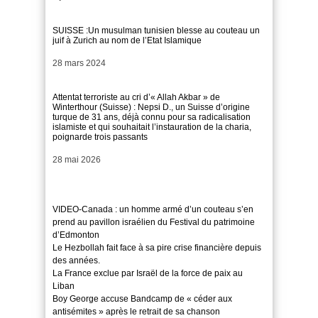
SUISSE :Un musulman tunisien blesse au couteau un
juif à Zurich au nom de l’Etat Islamique
Date
28 mars 2024
Attentat terroriste au cri d’« Allah Akbar » de
Winterthour (Suisse) : Nepsi D., un Suisse d’origine
turque de 31 ans, déjà connu pour sa radicalisation
islamiste et qui souhaitait l’instauration de la charia,
poignarde trois passants
Date
28 mai 2026
VIDEO-Canada : un homme armé d’un couteau s’en
prend au pavillon israélien du Festival du patrimoine
d’Edmonton
Le Hezbollah fait face à sa pire crise financière depuis
des années.
La France exclue par Israël de la force de paix au
Liban
Boy George accuse Bandcamp de « céder aux
antisémites » après le retrait de sa chanson