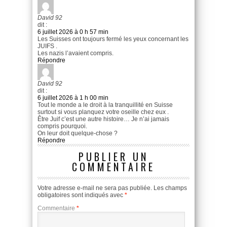
David 92
dit :
6 juillet 2026 à 0 h 57 min
Les Suisses ont toujours fermé les yeux concernant les
JUIFS .
Les nazis l’avaient compris.
Répondre
David 92
dit :
6 juillet 2026 à 1 h 00 min
Tout le monde a le droit à la tranquillité en Suisse
surtout si vous planquez votre oseille chez eux .
Être Juif c’est une autre histoire… Je n’ai jamais
compris pourquoi.
On leur doit quelque-chose ?
Répondre
PUBLIER UN
COMMENTAIRE
Votre adresse e-mail ne sera pas publiée.
Les champs
obligatoires sont indiqués avec
*
Commentaire
*