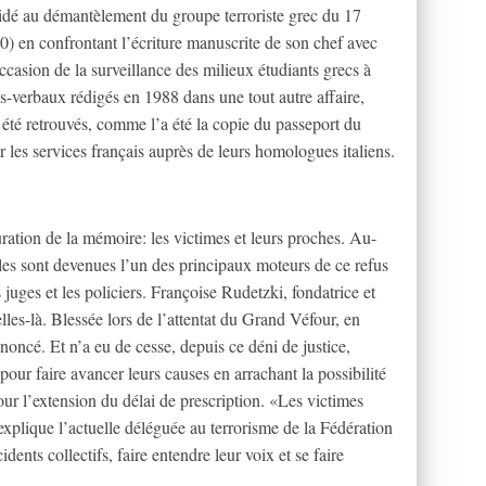
dé au démantèlement du groupe terroriste grec du 17
) en confrontant l’écriture manuscrite de son chef avec
casion de la surveillance des milieux étudiants grecs à
s-verbaux rédigés en 1988 dans une tout autre affaire,
 été retrouvés, comme l’a été la copie du passeport du
 les services français auprès de leurs homologues italiens.
uration de la mémoire: les victimes et leurs proches. Au-
 elles sont devenues l’un des principaux moteurs de ce refus
 juges et les policiers. Françoise Rudetzki, fondatrice et
lles-là. Blessée lors de l’attentat du Grand Véfour, en
ononcé. Et n’a eu de cesse, depuis ce déni de justice,
 pour faire avancer leurs causes en arrachant la possibilité
pour l’extension du délai de prescription. «Les victimes
xplique l’actuelle déléguée au terrorisme de la Fédération
idents collectifs, faire entendre leur voix et se faire