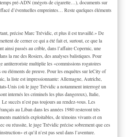
s temps pré-ADN (mégots de cigarette…), documents sur
 effacé d’éventuelles empreintes… Reste quelques éléments
tant, précise Marc Trévidic, et plus il est travaillé.» De
ttent de cerner ce qui a été fait et, surtout, ce que la
t ainsi passés au crible, dans l’affaire Copernic, une
 dans la rue des Rosiers, des analyses balistiques. Pour
uge antiterroriste multiplie les «commissions rogatoires
 ou éléments de preuve. Pour les enquêtes sur leCity of
nic, la liste est impressionnante: Allemagne, Autriche,
ats-Unis (où le juge Trévidic a notamment interrogé un
ont internés les criminels les plus dangereux), Italie,
e succès n’est pas toujours au rendez-vous. Les
Français au Liban dans les années 1980 resteront très
ments matériels exploitables, de témoins vivants et en
ec ou réussite, le juge Trévidic précise sobrement que ces
instruction» et qu’il n’est pas seul dans l’aventure.