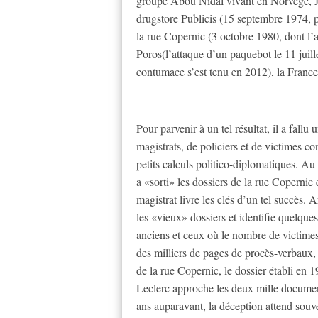
groupe Abou Nidal vivant en Norvège, Jo
drugstore Publicis (15 septembre 1974, p
la rue Copernic (3 octobre 1980, dont l’a
Poros(l’attaque d’un paquebot le 11 juill
contumace s’est tenu en 2012), la France 
Pour parvenir à un tel résultat, il a fal
magistrats, de policiers et de victimes con
petits calculs politico-diplomatiques. A
a «sorti» les dossiers de la rue Copernic 
magistrat livre les clés d’un tel succès. A
les «vieux» dossiers et identifie quelques
anciens et ceux où le nombre de victime
des milliers de pages de procès-verbaux, 
de la rue Copernic, le dossier établi en
Leclerc approche les deux mille document
ans auparavant, la déception attend souve