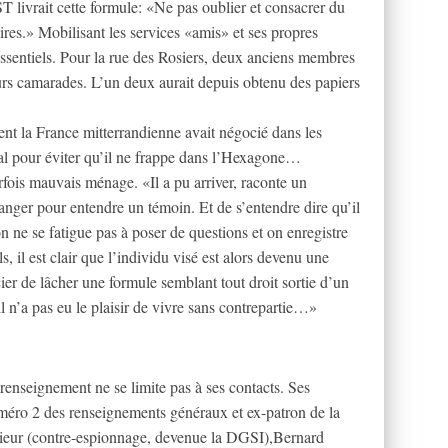
T livrait cette formule: «Ne pas oublier et consacrer du
res.» Mobilisant les services «amis» et ses propres
ssentiels. Pour la rue des Rosiers, deux anciens membres
s camarades. L’un deux aurait depuis obtenu des papiers
nt la France mitterrandienne avait négocié dans les
al pour éviter qu’il ne frappe dans l’Hexagone…
rfois mauvais ménage. «Il a pu arriver, raconte un
anger pour entendre un témoin. Et de s’entendre dire qu’il
n ne se fatigue pas à poser de questions et on enregistre
s, il est clair que l’individu visé est alors devenu une
cier de lâcher une formule semblant tout droit sortie d’un
 n’a pas eu le plaisir de vivre sans contrepartie…»
renseignement ne se limite pas à ses contacts. Ses
uméro 2 des renseignements généraux et ex-patron de la
érieur (contre-espionnage, devenue la DGSI),Bernard