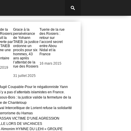
 de la
Grace à la
Tuerie de la rue
 Rosiers:
persévérance
des Rosiers :
uit la
de Yohann
retour sur
erte par
TAIEB ,la justice
l’accord secret
 TAIEB
ordonne un
entre Abou
ame une
procès pour six
Nidal et la
e
hommes, 43
France
ntaire
ans après
l’attentat de la
Date
16 mars 2015
rue des Rosiers
 2019
Date
31 juillet 2025
ugé Coupable-Pour le négationniste Yann
 n’y a pas d’attentats islamistes en France.
ous-Bois : la justice valide la fermeture de la
e de Chanteloup
val Interceltique de Lorient refuse la solidarité
 terrorisme du Hamas
ASSAN VICTIME D’UNE AGRESSION
LLE LORS DE VACANCES
m Almonim HYMNE DU LEHI « GROUPE