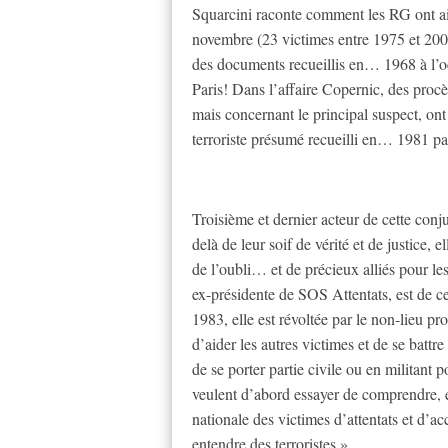
Squarcini raconte comment les RG ont ai
novembre (23 victimes entre 1975 et 2000
des documents recueillis en… 1968 à l’oc
Paris! Dans l’affaire Copernic, des procè
mais concernant le principal suspect, ont
terroriste présumé recueilli en… 1981 par
Troisième et dernier acteur de cette conj
delà de leur soif de vérité et de justice,
de l’oubli… et de précieux alliés pour les
ex-présidente de SOS Attentats, est de ce
1983, elle est révoltée par le non-lieu pr
d’aider les autres victimes et de se battre
de se porter partie civile ou en militant 
veulent d’abord essayer de comprendre, e
nationale des victimes d’attentats et d’acc
entendre des terroristes.»