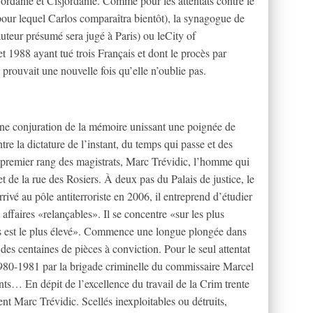
rdanie et Cisjordanie. Comme pour les attentats contre le
our lequel Carlos comparaîtra bientôt), la synagogue de
uteur présumé sera jugé à Paris) ou leCity of
et 1988 ayant tué trois Français et dont le procès par
prouvait une nouvelle fois qu’elle n’oublie pas.
lu une conjuration de la mémoire unissant une poignée de
tre la dictature de l’instant, du temps qui passe et des
u premier rang des magistrats, Marc Trévidic, l’homme qui
et de la rue des Rosiers. À deux pas du Palais de justice, le
rrivé au pôle antiterroriste en 2006, il entreprend d’étudier
 affaires «relançables». Il se concentre «sur les plus
s est le plus élevé». Commence une longue plongée dans
des centaines de pièces à conviction. Pour le seul attentat
 1980-1981 par la brigade criminelle du commissaire Marcel
s… En dépit de l’excellence du travail de la Crim trente
nt Marc Trévidic. Scellés inexploitables ou détruits,