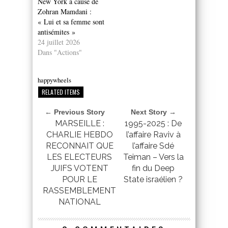
New York à cause de
Zohran Mamdani :
« Lui et sa femme sont
antisémites »
24 juillet 2026
Dans "Actions"
happywheels
RELATED ITEMS
← Previous Story
Next Story →
MARSEILLE :
1995-2025 : De
CHARLIE HEBDO
l’affaire Raviv à
RECONNAIT QUE
l’affaire Sdé
LES ELECTEURS
Teiman – Vers la
JUIFS VOTENT
fin du Deep
POUR LE
State israélien ?
RASSEMBLEMENT
NATIONAL