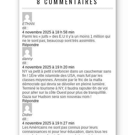
8 COMMENTAIRES
ETHAN
dit :
4 novembre 2025 à 18 h 58 min
Parmi les « juifs » des E.U il y’a un moins 1 million qui
ne le sont pas, beaucoup sont très assimilés.
Répondre
danny
dit :
4 novembre 2025 à 19 h 20 min
NY va petit à petit s’enfoncer dans un cauchemar sans
fin ! 1Ère ville islamiste des USA, mais fuit par les
classes moyennes. Arrosée par le fric de la mafia
démocrate qui devra se dévoiler en pleine lumière.
Terminé le tourisme à NY, il faudra rajouter 6h de vol
pour aller sur la côte Ouest pour plus de tranquillité.
Gaza sur Hudson sera son nouveau nom !
Répondre
Didier
dit :
4 novembre 2025 à 19 h 27 min
Les Américains ne sont pas connus pour leurs
connaissances ni pour leur éducation, dans tous les