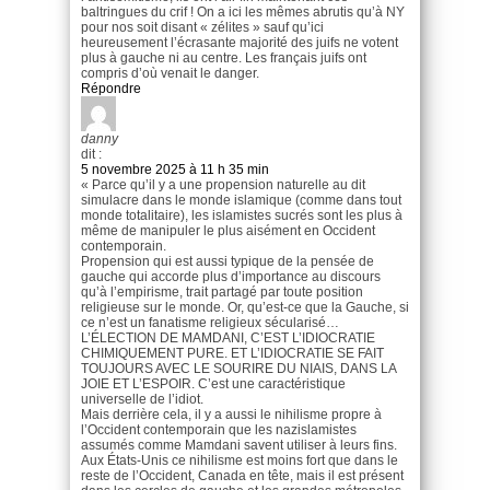
baltringues du crif ! On a ici les mêmes abrutis qu’à NY
pour nos soit disant « zélites » sauf qu’ici
heureusement l’écrasante majorité des juifs ne votent
plus à gauche ni au centre. Les français juifs ont
compris d’où venait le danger.
Répondre
danny
dit :
5 novembre 2025 à 11 h 35 min
« Parce qu’il y a une propension naturelle au dit
simulacre dans le monde islamique (comme dans tout
monde totalitaire), les islamistes sucrés sont les plus à
même de manipuler le plus aisément en Occident
contemporain.
Propension qui est aussi typique de la pensée de
gauche qui accorde plus d’importance au discours
qu’à l’empirisme, trait partagé par toute position
religieuse sur le monde. Or, qu’est-ce que la Gauche, si
ce n’est un fanatisme religieux sécularisé…
L’ÉLECTION DE MAMDANI, C’EST L’IDIOCRATIE
CHIMIQUEMENT PURE. ET L’IDIOCRATIE SE FAIT
TOUJOURS AVEC LE SOURIRE DU NIAIS, DANS LA
JOIE ET L’ESPOIR. C’est une caractéristique
universelle de l’idiot.
Mais derrière cela, il y a aussi le nihilisme propre à
l’Occident contemporain que les nazislamistes
assumés comme Mamdani savent utiliser à leurs fins.
Aux États-Unis ce nihilisme est moins fort que dans le
reste de l’Occident, Canada en tête, mais il est présent