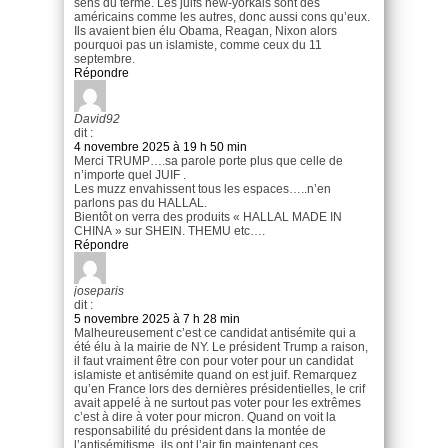
sens du terme. Les juifs new-yorkais sont des
américains comme les autres, donc aussi cons qu’eux.
Ils avaient bien élu Obama, Reagan, Nixon alors
pourquoi pas un islamiste, comme ceux du 11
septembre.
Répondre
David92
dit :
4 novembre 2025 à 19 h 50 min
Merci TRUMP….sa parole porte plus que celle de
n’importe quel JUIF .
Les muzz envahissent tous les espaces…..n’en
parlons pas du HALLAL.
Bientôt on verra des produits « HALLAL MADE IN
CHINA » sur SHEIN. THEMU etc….
Répondre
joseparis
dit :
5 novembre 2025 à 7 h 28 min
Malheureusement c’est ce candidat antisémite qui a
été élu à la mairie de NY. Le président Trump a raison,
il faut vraiment être con pour voter pour un candidat
islamiste et antisémite quand on est juif. Remarquez
qu’en France lors des dernières présidentielles, le crif
avait appelé à ne surtout pas voter pour les extrêmes
c’est à dire à voter pour micron. Quand on voit la
responsabilité du président dans la montée de
l’antisémitisme, ils ont l’air fin maintenant ces