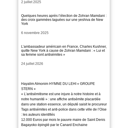
Date
2 juillet 2025
Quelques heures après l’élection de Zohran Mamdani :
des croix gammées taguées sur une yeshiva de New
York
Date
6 novembre 2025
L’ambassadeur américain en France, Charles Kushner,
quitte New York à cause de Zohran Mamdani : « Lui et
sa femme sont antisémites »
Date
24 juillet 2026
Hayalim Almonim HYMNE DU LEHI « GROUPE
STERN »
« L’antisémitisme est une injure à notre histoire et à
notre humanité » : une affiche antisémite placardée
dans une station essence, un député saisit le procureur
Tags antisémites et anti-police dans cette ville de l’Oise
: les auteurs identifiés
12.000 Euros par mois le pauvre maire de Saint Denis
Bagayoko épinglé par le Canard Enchaine