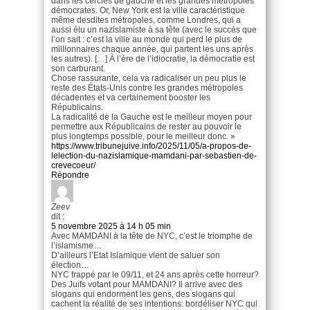
dans les cercles de gauche et les grandes métropoles
démocrates. Or, New York est la ville caractéristique
même desdites métropoles, comme Londres, qui a
aussi élu un nazislamiste à sa tête (avec le succès que
l’on sait : c’est la ville au monde qui perd le plus de
millionnaires chaque année, qui partent les uns après
les autres). […] À l’ère de l’idiocratie, la démocratie est
son carburant.
Chose rassurante, cela va radicaliser un peu plus le
reste des États-Unis contre les grandes métropoles
décadentes et va certainement booster les
Républicains.
La radicalité de la Gauche est le meilleur moyen pour
permettre aux Républicains de rester au pouvoir le
plus longtemps possible, pour le meilleur donc. »
https://www.tribunejuive.info/2025/11/05/a-propos-de-
lelection-du-nazislamique-mamdani-par-sebastien-de-
crevecoeur/
Répondre
Zeev
dit :
5 novembre 2025 à 14 h 05 min
Avec MAMDANI à la tête de NYC, c’est le triomphe de
l’islamisme…
D’ailleurs l’Etat Islamique vient de saluer son
élection…
NYC frappé par le 09/11, et 24 ans après cette horreur?
Des Juifs votant pour MAMDANI? Il arrive avec des
slogans qui endorment les gens, des slogans qui
cachent la réalité de ses intentions: bordéliser NYC qui