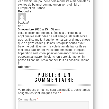
va devenir une poubelle tiers mondiste à mahométans
excités du beignet comme on en voit plein ici en
Europe et en France.
Répondre
benjamin
dit :
5 novembre 2025 à 15 h 32 min
cette election donne des idèès a la LFI!!qui deja
applique les methodes de cet enragè islamiste !voila
que les lfi se mettent subitement a parler d autre chose
que de gaza et des juifs assurès qu ils sont d avoir
betonnè definitivement le vote islam de france!ils se
mettent a causer enfin!des problemes des français
!!operation seduction !positionnement comme seul
opposant a macron!!melenchon y croit ferme !enfin
pense t il son heures a sonnè!!!tout es possible !!helas
!!
Répondre
PUBLIER UN
COMMENTAIRE
Votre adresse e-mail ne sera pas publiée.
Les champs
obligatoires sont indiqués avec
*
Commentaire
*