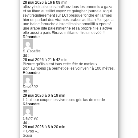
28 mai 2026 à 16 h 09 min
allez y!soldats de tsahal!tuez tous les ennemis a gaza
et au liban aussi!!et voyez ce galagher journaleux qui
sevit regulierement sur LCI presque fondre en larmes
hier en parlant des victimes arabes au liban !!ce type a
une haine farouche d israel!!mais normal!!il a epousè
une arabe dite palestinienne et sa propre fille s active
elle aussi a paris !!brave militante !!tres motivèè !!
Répondre
B. Escaffre
dit :
28 mai 2026 à 21 h 42 min
Bizarre qu’ils aient tous cette tête de mafieux.
Bon au moins ça permet de les voir venir à 100 mètres.
Répondre
David 92
dit :
29 mai 2026 à 6 h 19 min
Il faut leur couper les vivres ces gris tas de merde .
Répondre
David 92
dit :
29 mai 2026 à 6 h 20 min
« Gros »..
Scusi