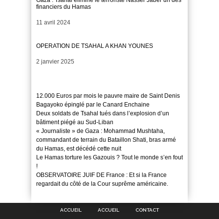
financiers du Hamas
Date
11 avril 2024
OPERATION DE TSAHAL A KHAN YOUNES
Date
2 janvier 2025
12.000 Euros par mois le pauvre maire de Saint Denis
Bagayoko épinglé par le Canard Enchaine
Deux soldats de Tsahal tués dans l’explosion d’un
bâtiment piégé au Sud-Liban
« Journaliste » de Gaza : Mohammad Mushtaha,
commandant de terrain du Bataillon Shati, bras armé
du Hamas, est décédé cette nuit
Le Hamas torture les Gazouis ? Tout le monde s’en fout
!
OBSERVATOIRE JUIF DE France : Et si la France
regardait du côté de la Cour suprême américaine.
ACCUEIL
ACCUEIL
CONTACT