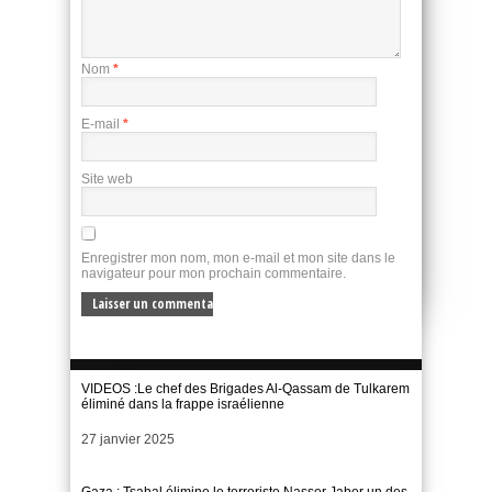
Nom
*
E-mail
*
Site web
Enregistrer mon nom, mon e-mail et mon site dans le
navigateur pour mon prochain commentaire.
VIDEOS :Le chef des Brigades Al-Qassam de Tulkarem
éliminé dans la frappe israélienne
Date
27 janvier 2025
Gaza : Tsahal élimine le terroriste Nasser Jaber un des