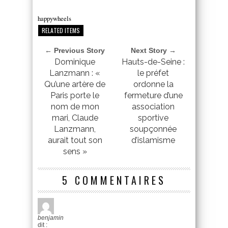
happywheels
RELATED ITEMS
← Previous Story
Next Story →
Dominique
Hauts-de-Seine :
Lanzmann : «
le préfet
Qu’une artère de
ordonne la
Paris porte le
fermeture d’une
nom de mon
association
mari, Claude
sportive
Lanzmann,
soupçonnée
aurait tout son
d’islamisme
sens »
5 COMMENTAIRES
benjamin
dit :