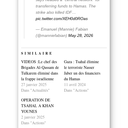
transferring funds to Hamas. The
strike also killed IDF…
pic.twitter.com/XEH0d0ROas
— Emanuel (Mannie) Fabian
(@manniefabian)
May 28, 2026
SIMILAIRE
VIDEOS :Le chef des
Gaza : Tsahal élimine
Brigades Al-Qassam de
le terroriste Nasser
Tulkarem éliminé dans
Jaber un des financiers
la frappe israélienne
du Hamas
27 janvier 2025
11 avril 2024
Dans "Actualités"
Dans "Actions"
OPERATION DE
TSAHAL A KHAN
YOUNES
2 janvier 2025
Dans "Actions"