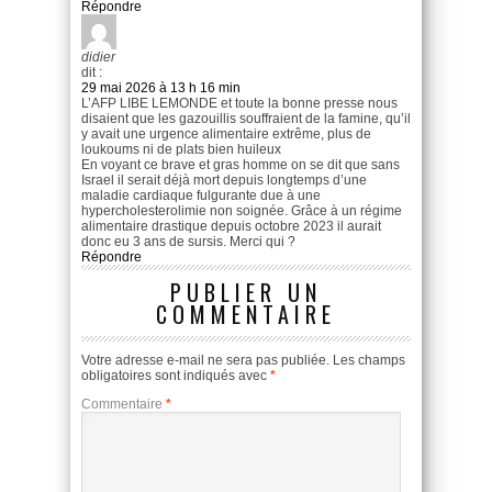
Répondre
didier
dit :
29 mai 2026 à 13 h 16 min
L’AFP LIBE LEMONDE et toute la bonne presse nous
disaient que les gazouillis souffraient de la famine, qu’il
y avait une urgence alimentaire extrême, plus de
loukoums ni de plats bien huileux
En voyant ce brave et gras homme on se dit que sans
Israel il serait déjà mort depuis longtemps d’une
maladie cardiaque fulgurante due à une
hypercholesterolimie non soignée. Grâce à un régime
alimentaire drastique depuis octobre 2023 il aurait
donc eu 3 ans de sursis. Merci qui ?
Répondre
PUBLIER UN
COMMENTAIRE
Votre adresse e-mail ne sera pas publiée.
Les champs
obligatoires sont indiqués avec
*
Commentaire
*