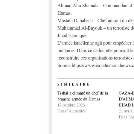
Ahmad Abu Shamala – Commandant d’esco
Hamas.
Mustafa Dababesh – Chef adjoint du dé
Muhammad Al-Bayouk – un terroriste de 
Jihad islamique.
L’armée israélienne agit pour empêcher les
militaires. Dans ce cadre, elle poursuit 
reconstruire ces organisations terroristes 
Source https://www.israelnationalnews.
SIMILAIRE
Tsahal a éliminé un chef de la
GAZA-E
branche armée du Hamas
D’AHM
17 octobre 2023
JIHAD 
Dans "Actualités"
21 avril
Dans "Ac