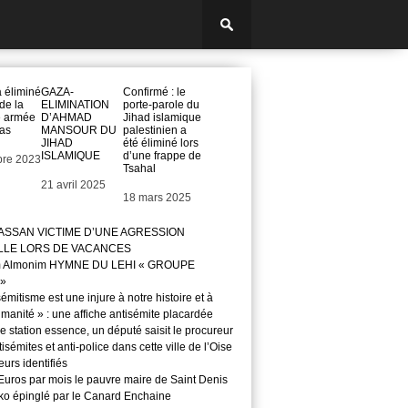
a éliminé
GAZA-
Confirmé : le
de la
ELIMINATION
porte-parole du
e armée
D’AHMAD
Jihad islamique
as
MANSOUR DU
palestinien a
JIHAD
été éliminé lors
ISLAMIQUE
d’une frappe de
bre 2023
Tsahal
Date
21 avril 2025
Date
18 mars 2025
ASSAN VICTIME D’UNE AGRESSION
LLE LORS DE VACANCES
m Almonim HYMNE DU LEHI « GROUPE
»
sémitisme est une injure à notre histoire et à
manité » : une affiche antisémite placardée
 station essence, un député saisit le procureur
isémites et anti-police dans cette ville de l’Oise
teurs identifiés
Euros par mois le pauvre maire de Saint Denis
o épinglé par le Canard Enchaine