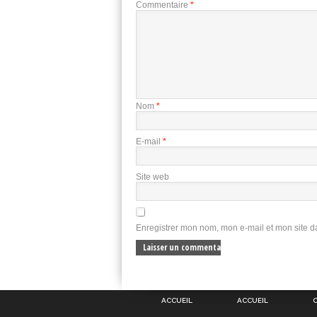
Commentaire
*
Nom
*
E-mail
*
Site web
Enregistrer mon nom, mon e-mail et mon site 
ACCUEIL
ACCUEIL