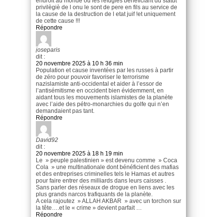
endroit au monde ou les refugiès beneficiant du statut
privilègiè de l onu le sont de pere en fils au service de
la cause de la destruction de l etat juif !et uniquement
de cette cause !!!
Répondre
joseparis
dit :
20 novembre 2025 à 10 h 36 min
Population et cause inventées par les russes à partir
de zéro pour pouvoir favoriser le terrorisme
nazislamiste anti-occidental et aider à l’essor de
l’antisémitisme en occident bien évidemment, en
aidant tous les mouvements islamistes de la planète
avec l’aide des pétro-monarchies du golfe qui n’en
demandaient pas tant.
Répondre
David92
dit :
20 novembre 2025 à 18 h 19 min
Le » peuple palestinien » est devenu comme » Coca
Cola » une multinationale dont bénéficient des mafias
et des entreprises criminelles tels le Hamas et autres
pour faire entrer des milliards dans leurs caisses .
Sans parler des réseaux de drogue en liens avec les
plus grands narcos trafiquants de la planète.
A cela rajoutez » ALLAH AKBAR » avec un torchon sur
la tête….et le « crime » devient parfait …
Répondre