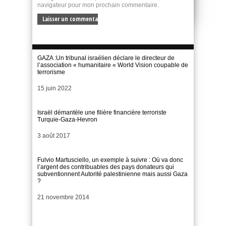
navigateur pour mon prochain commentaire.
GAZA :Un tribunal israélien déclare le directeur de
l’association « humanitaire « World Vision coupable de
terrorisme
Date
15 juin 2022
Israël démantèle une filière financière terroriste
Turquie-Gaza-Hevron
Date
3 août 2017
Fulvio Martusciello, un exemple à suivre : Où va donc
l’argent des contribuables des pays donateurs qui
subventionnent Autorité palestinienne mais aussi Gaza
?
Date
21 novembre 2014