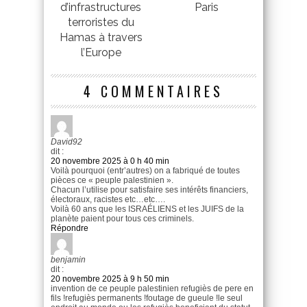
d’infrastructures
Paris
terroristes du
Hamas à travers
l’Europe
4 COMMENTAIRES
David92
dit :
20 novembre 2025 à 0 h 40 min
Voilà pourquoi (entr’autres) on a fabriqué de toutes
pièces ce « peuple palestinien ».
Chacun l’utilise pour satisfaire ses intérêts financiers,
électoraux, racistes etc…etc….
Voilà 60 ans que les ISRAÉLIENS et les JUIFS de la
planète paient pour tous ces criminels.
Répondre
benjamin
dit :
20 novembre 2025 à 9 h 50 min
invention de ce peuple palestinien refugiès de pere en
fils !refugiès permanents !foutage de gueule !le seul