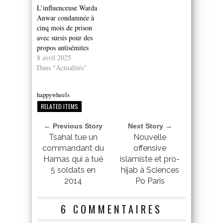
L’influenceuse Warda
Anwar condamnée à
cinq mois de prison
avec sursis pour des
propos antisémites
8 avril 2025
Dans "Actualités"
happywheels
RELATED ITEMS
← Previous Story
Next Story →
Tsahal tue un
Nouvelle
commandant du
offensive
Hamas qui a tué
islamiste et pro-
5 soldats en
hijab à Sciences
2014
Po Paris
6 COMMENTAIRES