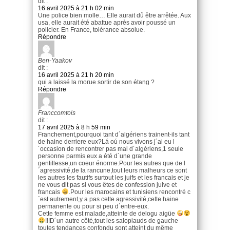
dit :
16 avril 2025 à 21 h 02 min
Une police bien molle… Elle aurait dû être arrêtée. Aux
usa, elle aurait été abattue après avoir poussé un
policier. En France, tolérance absolue.
Répondre
Ben-Yaakov
dit :
16 avril 2025 à 21 h 20 min
qui a laissé la morue sortir de son étang ?
Répondre
Franccomtois
dit :
17 avril 2025 à 8 h 59 min
Franchement,pourquoi tant d´algériens trainent-ils tant
de haine derriere eux?Lá oú nous vivons j´ai eu l
´occasion de rencontrer pas mal d´algériens,1 seule
personne parmis eux a été d´une grande
gentillesse,un coeur énorme.Pour les autres que de l
´agressivité,de la rancune,tout leurs malheurs ce sont
les autres les fautifs surtout les juifs et les francais et je
ne vous dit pas si vous êtes de confession juive et
francais
.Pour les marocains et tunisiens rencontré c
´est autrement,y a pas cette agressivité,cette haine
permanente ou pour si peu d´entre-eux.
Cette femme est malade,atteinte de delogu aigüe
!!!D´un autre côté,tout les salopiauds de gauche
toutes tendances confondu sont atteint du même