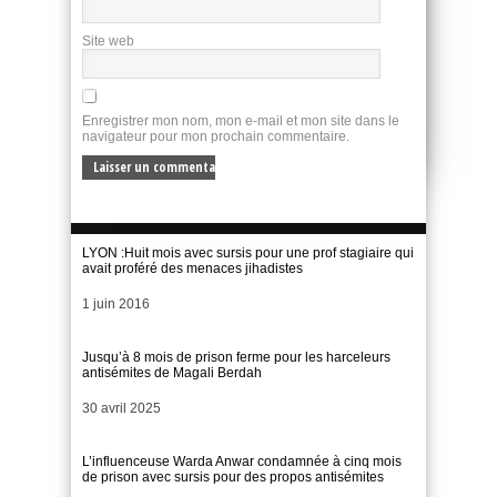
Site web
Enregistrer mon nom, mon e-mail et mon site dans le
navigateur pour mon prochain commentaire.
LYON :Huit mois avec sursis pour une prof stagiaire qui
avait proféré des menaces jihadistes
Date
1 juin 2016
Jusqu’à 8 mois de prison ferme pour les harceleurs
antisémites de Magali Berdah
Date
30 avril 2025
L’influenceuse Warda Anwar condamnée à cinq mois
de prison avec sursis pour des propos antisémites