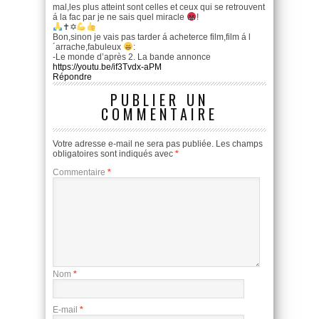
mal,les plus atteint sont celles et ceux qui se retrouvent
á la fac par je ne sais quel miracle
!
✝✡
Bon,sinon je vais pas tarder á acheterce film,film á l
´arrache,fabuleux
:
-Le monde d’après 2. La bande annonce
https://youtu.be/if3Tvdx-aPM
Répondre
PUBLIER UN
COMMENTAIRE
Votre adresse e-mail ne sera pas publiée.
Les champs
obligatoires sont indiqués avec
*
Commentaire
*
Nom
*
E-mail
*