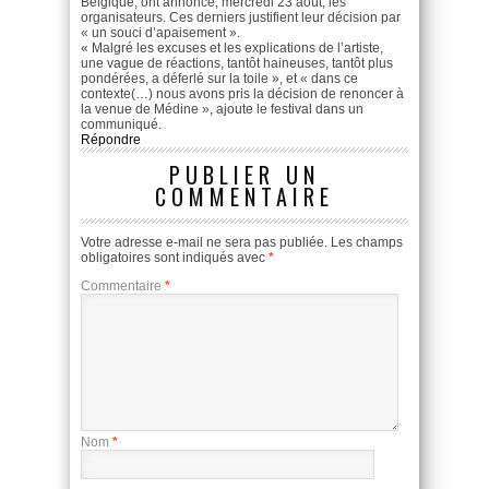
Belgique, ont annoncé, mercredi 23 août, les
organisateurs. Ces derniers justifient leur décision par
« un souci d’apaisement ».
« Malgré les excuses et les explications de l’artiste,
une vague de réactions, tantôt haineuses, tantôt plus
pondérées, a déferlé sur la toile », et « dans ce
contexte(…) nous avons pris la décision de renoncer à
la venue de Médine », ajoute le festival dans un
communiqué.
Répondre
PUBLIER UN
COMMENTAIRE
Votre adresse e-mail ne sera pas publiée.
Les champs
obligatoires sont indiqués avec
*
Commentaire
*
Nom
*