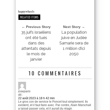
happywheels
RELATED ITEMS
← Previous Story
Next Story →
35 juifs israéliens
La population
ont été tués
juive en Judée
dans des
Samarie sera de
attentats depuis
1 million d’ici
le mois de
2050
janvier
10 COMMENTAIRES
joseparis
dit :
22 août 2023 à 18 h 42 min
Le gros con de service le Poncet tout simplement. Ils
existent, et il faut faire avec. Par contre, Alain Marschall
a laissé passer cela, et il aurait du réagir.