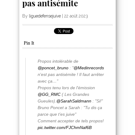
pas antisémite
By
liguedefensejuive
|
22 août 2023
Pin It
Propos intolérable de
@poncet_bruno
: "
@Medinrecords
n'est pas antisémite ! Il faut arrêter
avec ça…"
Propos tenu lors de l'émission
@GG_RMC
( Les Grandes
Gueules).
@SarahSaldmann
: "Si!"
Bruno Poncet a Sarah : "Tu dis ça
parce que t’es juive"
Comment accepter de tels propos!
pic.twitter.com/FJChmNaf6B