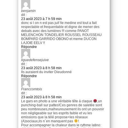
benjamin
dit :
23 août 2023 à 7 h 59 min
donc si l on n est pas juif !le medine est tout a fait
respectable et frequentable et digne de mener des
debats avec des lumières !!! comme PANOT
MELENCHON TONDELIER ROUSSEL ROUSSEAU
BOMPARD GARRIDO OBONO et meme DUCON
LAJOIE EELV !!
Répondre
liguedefensejuive
dit :
23 août 2023 à 8 h 58 min
Ils auraient du inviter Dieudonné
Répondre
Franccomtois
dit :
23 août 2023 à 8 h 58 min
Le gars en photo a une véritable tête á claque
,un
punching-ball sur pattes!Ces genres de saletée sont
peu nombreuses,malheureusement ils ont un pouvoir
non négligeable sur les esprits faible et vu les
emissions que la télé propose+les réseaux
(A)sociaux,ils n´en manquent pas
!
Pour accompagner la chaleur dans le rythme latino: