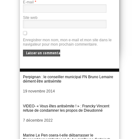
E-mail
*
Site web
Enregistrer mon nom, mon e-mail et mon site dans le
navigateur pour mon prochain commentaire.
Perpignan : le conseiller municipal FN Bruno Lemaire
dément être antisémite
Date
19 novembre 2014
VIDEO- « Vous êtes antisémite ! » : Francky Vincent
refuse de condamner les propos de Dieudonné
Date
7 décembre 2022
Marine Le Pen osera-t-elle débarrasser le