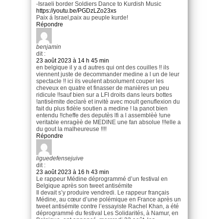
-Israeli border Soldiers Dance to Kurdish Music
https://youtu.be/PGDzLZo23xs
Paix á Israel,paix au peuple kurde!
Répondre
benjamin
dit :
23 août 2023 à 14 h 45 min
en belgique il y a d autres qui ont des couilles !! ils
viennent juste de decommander medine a l un de leur
spectacle !! ici ils veulent absolument couper les
cheveux en quatre et finasser de manières un peu
ridicule !!sauf bien sur a LFI droits dans leurs bottes
!antisèmite declarè et invitè avec moult genuflexion du
fait du plus fidèle soutien a medine ! la panot bien
entendu !!cheffe des deputès lfi a l assemblèè !une
veritable enragèè de MEDINE une fan absolue !!!elle a
du gout la malheureuse !!!!
Répondre
liguedefensejuive
dit :
23 août 2023 à 16 h 43 min
Le rappeur Médine déprogrammé d’un festival en
Belgique après son tweet antisémite
Il devait s’y produire vendredi. Le rappeur français
Médine, au cœur d’une polémique en France après un
tweet antisémite contre l’essayiste Rachel Khan, a été
déprogrammé du festival Les Solidarités, à Namur, en