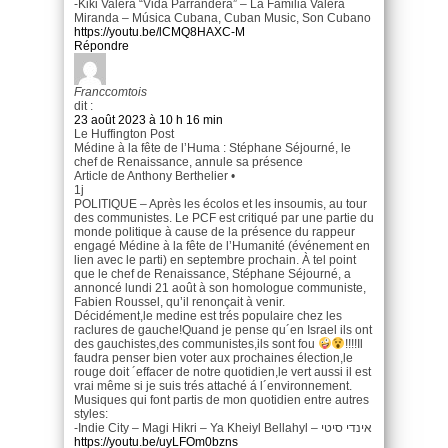
-Kiki Valera “Vida Parrandera” – La Familia Valera
Miranda – Música Cubana, Cuban Music, Son Cubano
https://youtu.be/lCMQ8HAXC-M
Répondre
Franccomtois
dit :
23 août 2023 à 10 h 16 min
Le Huffington Post
Médine à la fête de l’Huma : Stéphane Séjourné, le
chef de Renaissance, annule sa présence
Article de Anthony Berthelier •
1j
POLITIQUE – Après les écolos et les insoumis, au tour
des communistes. Le PCF est critiqué par une partie du
monde politique à cause de la présence du rappeur
engagé Médine à la fête de l’Humanité (événement en
lien avec le parti) en septembre prochain. À tel point
que le chef de Renaissance, Stéphane Séjourné, a
annoncé lundi 21 août à son homologue communiste,
Fabien Roussel, qu’il renonçait à venir.
Décidément,le medine est trés populaire chez les
raclures de gauche!Quand je pense qu´en Israel ils ont
des gauchistes,des communistes,ils sont fou
!!!!Il
faudra penser bien voter aux prochaines élection,le
rouge doit ´effacer de notre quotidien,le vert aussi il est
vrai même si je suis trés attaché á l´environnement.
Musiques qui font partis de mon quotidien entre autres
styles:
-Indie City – Magi Hikri – Ya Kheiyl Bellahyl – אינדי סיטי
https://youtu.be/uyLFOm0bzns