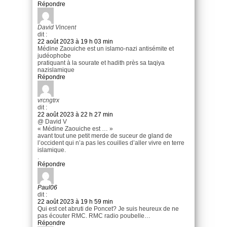
Répondre
David Vincent
dit :
22 août 2023 à 19 h 03 min
Médine Zaouiche est un islamo-nazi antisémite et
judéophobe
pratiquant à la sourate et hadith près sa taqiya
nazislamique
Répondre
vrcngtrx
dit :
22 août 2023 à 22 h 27 min
@ David V
« Médine Zaouiche est … »
avant tout une petit merde de suceur de gland de
l’occident qui n’a pas les couilles d’aller vivre en terre
islamique.
.
Répondre
Paul06
dit :
22 août 2023 à 19 h 59 min
Qui est cet abruti de Poncet? Je suis heureux de ne
pas écouter RMC. RMC radio poubelle…
Répondre