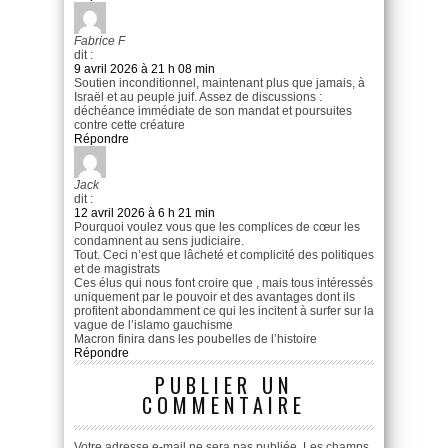
Fabrice F
dit :
9 avril 2026 à 21 h 08 min
Soutien inconditionnel, maintenant plus que jamais, à
Israël et au peuple juif. Assez de discussions :
déchéance immédiate de son mandat et poursuites
contre cette créature
Répondre
Jack
dit :
12 avril 2026 à 6 h 21 min
Pourquoi voulez vous que les complices de cœur les
condamnent au sens judiciaire.
Tout. Ceci n’est que lâcheté et complicité des politiques
et de magistrats
Ces élus qui nous font croire que , mais tous intéressés
uniquement par le pouvoir et des avantages dont ils
profitent abondamment ce qui les incitent à surfer sur la
vague de l’islamo gauchisme
Macron finira dans les poubelles de l’histoire
Répondre
PUBLIER UN
COMMENTAIRE
Votre adresse e-mail ne sera pas publiée.
Les champs