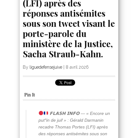
(LFI) après des
réponses antisémites
sous son tweet visant le
porte-parole du
ministère de la Justice,
Sacha Straub-Kahn.
By
liguedefensejuive
|
8 avril 2026
Pin It
𝗙𝗟𝗔𝗦𝗛 𝗜𝗡𝗙𝗢 — « Encore un
put*in de juif » : Gérald Darmanin
recadre Thomas Portes (LFI) après
des réponses antisémites sous son