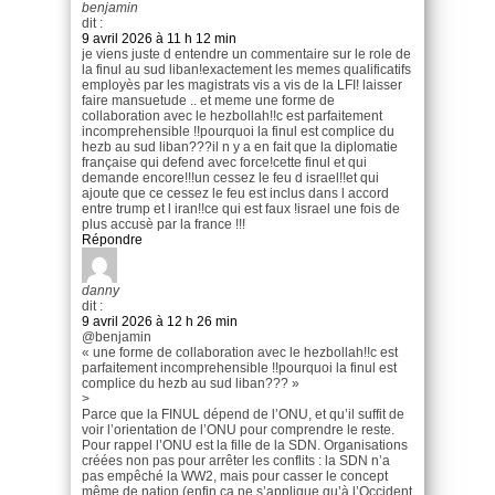
benjamin
dit :
9 avril 2026 à 11 h 12 min
je viens juste d entendre un commentaire sur le role de
la finul au sud liban!exactement les memes qualificatifs
employès par les magistrats vis a vis de la LFI! laisser
faire mansuetude .. et meme une forme de
collaboration avec le hezbollah!!c est parfaitement
incomprehensible !!pourquoi la finul est complice du
hezb au sud liban???il n y a en fait que la diplomatie
française qui defend avec force!cette finul et qui
demande encore!!!un cessez le feu d israel!!et qui
ajoute que ce cessez le feu est inclus dans l accord
entre trump et l iran!!ce qui est faux !israel une fois de
plus accusè par la france !!!
Répondre
danny
dit :
9 avril 2026 à 12 h 26 min
@benjamin
« une forme de collaboration avec le hezbollah!!c est
parfaitement incomprehensible !!pourquoi la finul est
complice du hezb au sud liban??? »
>
Parce que la FINUL dépend de l’ONU, et qu’il suffit de
voir l’orientation de l’ONU pour comprendre le reste.
Pour rappel l’ONU est la fille de la SDN. Organisations
créées non pas pour arrêter les conflits : la SDN n’a
pas empêché la WW2, mais pour casser le concept
même de nation (enfin ça ne s’applique qu’à l’Occident