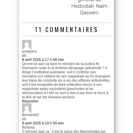
Hezbollah, Naim
Qassem.
11 COMMENTAIRES
joseparis
dit :
8 avril 2026 à 17 h 58 min
Qu’est-ce que va faire le ministre de la justice M.
Darmanin suite à ce énième dérapage antisémite ? Il
dirige l’institution judiciaire, soit il contrôle son
ministère et il obtient de ses magistrats qu’ils changent
leur ligne de conduite vis à vis des affaires antisémites,
soit il est incapable de faire entendre raison à ses
magistrats woko-nazislamo-gauchistes et sa
dénonciation à l’AN ne sert à rien à par faire le buzz à
la télé et sur les réseaux sociaux.
Répondre
Bernard92
dit :
9 avril 2026 à 10 h 00 min
Bonjour,
C’est pire que ça : c’est le gang des Macronistes qui