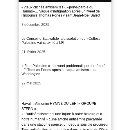
«Vieux clichés antisémites», «porte-parole du
Hamas»… Vague d’indignation après un tweet de
l’Insoumis Thomas Portes visant Jean-Noël Barrot
Date
8 décembre 2025
Le Conseil d’Etat valide la dissolution du «Collectif
Palestine vaincra» lié à LFI
Date
21 février 2025
« Free Palestine » : le tweet problématique du député
LFI Thomas Portes après l’attaque antisémite de
Washington
Date
22 mai 2025
Hayalim Almonim HYMNE DU LEHI « GROUPE
STERN »
« L’antisémitisme est une injure à notre histoire et à
notre humanité » : une affiche antisémite placardée
dans une station essence, un député saisit le procureur
Tags antisémites et anti-police dans cette ville de l’Oise