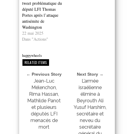
tweet problématique du
député LFI Thomas
Portes après l’attaque
antisémite de
Washington
22 mai 2025
Dans "Actions"
happywheels
RELATED ITEMS
← Previous Story
Next Story →
Jean-Luc
L’armée
Mélenchon,
israélienne
Rima Hassan,
élimine à
Mathilde Panot
Beyrouth Ali
et plusieurs
Yusuf Harshim,
députés LFI
secrétaire et
menacés de
neveu du
mort
secrétaire
général du