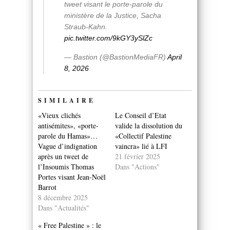
tweet visant le porte-parole du
ministère de la Justice, Sacha
Straub-Kahn.
pic.twitter.com/9kGY3ySlZc
— Bastion (@BastionMediaFR)
April
8, 2026
SIMILAIRE
«Vieux clichés
Le Conseil d’Etat
antisémites», «porte-
valide la dissolution du
parole du Hamas»…
«Collectif Palestine
Vague d’indignation
vaincra» lié à LFI
après un tweet de
21 février 2025
l’Insoumis Thomas
Dans "Actions"
Portes visant Jean-Noël
Barrot
8 décembre 2025
Dans "Actualités"
« Free Palestine » : le