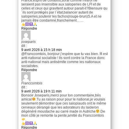
France,esprit de collabos,soral comme rivarol ne
seraient pas insensible aux saloperies de LFI et de
celles et ceux qui gravitent autour parait-il?Biensure qu
´ils sont protégés par l´état,balancer autant de
saloperies,soutenir les fachos(rouge-brun)S.A et ne
jamais être condamné,franchement……
Répondre
joseparis
dit :
9 avril 2026 à 15 h 18 min
@Franccomtois, bonjour j’espère que tu vas bien. lfi est
anti-national socialiste ! Ils sont contre la France donc
anti-national mais antisémite comme les nationaux
socialistes.
Répondre
Franccomtois
dit :
9 avril 2026 à 19 h 11 min
Bonsoir Joseparis,merci pour ton commentaire,trés
amical
.Tu as raison pour pour le national,je voulais
seulement démontrer que ces salopiauds ont le même
cerveaux dérangé que les adorateurs du laideron
dégénéré moustache au carré made in Autriche
.De
mon côté je remonte la pente,amitié du Franccomtois
.
Répondre