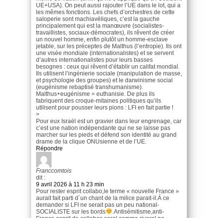
UE+USA). On peut aussi rajouter l’UE dans le lot, qui a
les mêmes fonctions. Les chefs d’orchestres de cette
saloperie sont machiavéliques, c’est la gauche
principalement qui est la manœuvre (socialistes-
travaillistes, sociaux-démocrates), ils rêvent de créer
un nouvel homme, enfin plutôt un homme-esclave
jetable, sur les préceptes de Malthus (l’entropie). Ils ont
une visée mondiale (internationalistes) et se servent
d’autres internationalistes pour leurs basses
besognes : ceux qui rêvent d’établir un califat mondial.
Ils utilisent l’ingénierie sociale (manipulation de masse,
et psychologie des groupes) et le darwinisme social
(eugénisme rebaptisé transhumanisme).
Malthus+eugénisme = euthanisie. De plus ils
fabriquent des croque-mitaines politiques qu’ils
utilisent pour pousser leurs pions : LFI en fait partie !
>
Pour eux Israël est un gravier dans leur engrenage, car
c’est une nation indépendante qui ne se laisse pas
marcher sur les pieds et défend son identité au grand
drame de la clique ONUsienne et de l’UE.
Répondre
Franccomtois
dit :
9 avril 2026 à 11 h 23 min
Pour rester esprit collabo,le terme « nouvelle France »
aurait fait parti d´un chant de la milice parait-il.Á ce
demander si LFI ne serait pas un peu national-
SOCIALISTE sur les bords
.Antisémitisme,anti-