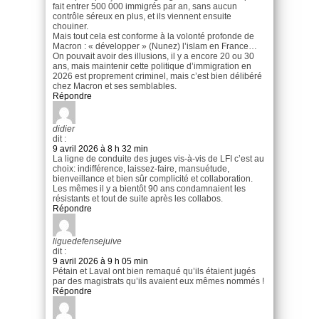
fait entrer 500 000 immigrés par an, sans aucun
contrôle séreux en plus, et ils viennent ensuite
chouiner.
Mais tout cela est conforme à la volonté profonde de
Macron : « développer » (Nunez) l’islam en France…
On pouvait avoir des illusions, il y a encore 20 ou 30
ans, mais maintenir cette politique d’immigration en
2026 est proprement criminel, mais c’est bien délibéré
chez Macron et ses semblables.
Répondre
didier
dit :
9 avril 2026 à 8 h 32 min
La ligne de conduite des juges vis-à-vis de LFI c’est au
choix: indifférence, laissez-faire, mansuétude,
bienveillance et bien sûr complicité et collaboration.
Les mêmes il y a bientôt 90 ans condamnaient les
résistants et tout de suite après les collabos.
Répondre
liguedefensejuive
dit :
9 avril 2026 à 9 h 05 min
Pétain et Laval ont bien remaqué qu’ils étaient jugés
par des magistrats qu’ils avaient eux mêmes nommés !
Répondre