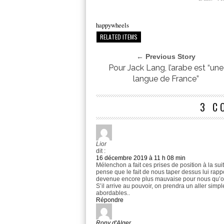
happywheels
RELATED ITEMS
← Previous Story
Pour Jack Lang, l’arabe est “une
langue de France”
3 C
Lior
dit :
16 décembre 2019 à 11 h 08 min
Mélenchon a fait ces prises de position à la suit
pense que le fait de nous taper dessus lui rappor
devenue encore plus mauvaise pour nous qu’on 
S’il arrive au pouvoir, on prendra un aller simpl
abordables..
Répondre
Rony d'Alger