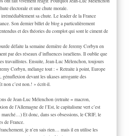
pos ont fait vivement réagir. Pourquoi Jean-Luc Mélenchon
chute électorale et une chute morale.
nt irrémédiablement sa chute. Le leader de la France
rance. Son dernier billet de blog a particulièrement
entendus et des théories du complot qui sont le ciment de
ourde défaite la semaine dernière de Jeremy Corbyn en
t par des réseaux d’influences israéliens. Il oublie que
es travaillistes. Ensuite, Jean-Luc Mélenchon, toujours
eremy Corbyn, mélange tout : « Retraite à point, Europe
t, génuflexion devant les ukases arrogante des
non c’est non.! » écrit-il.
ssions de Jean-Luc Mélenchon (retraite = macron,
ion de l’Allemagne de l’Est, le capitalisme vert c’est
 marché…) Et donc, dans ses obsessions, le CRIF, le
ves de France.
anchement, je n’en sais rien… mais il en utilise les