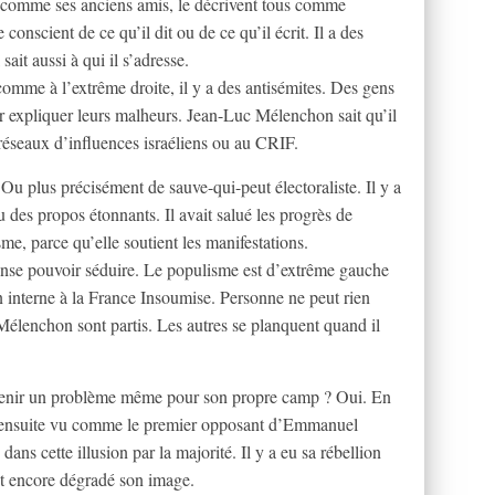
 comme ses anciens amis, le décrivent tous comme
conscient de ce qu’il dit ou de ce qu’il écrit. Il a des
ait aussi à qui il s’adresse.
comme à l’extrême droite, il y a des antisémites. Des gens
ur expliquer leurs malheurs. Jean-Luc Mélenchon sait qu’il
x réseaux d’influences israéliens ou au CRIF.
 Ou plus précisément de sauve-qui-peut électoraliste. Il y a
 des propos étonnants. Il avait salué les progrès de
e, parce qu’elle soutient les manifestations.
 pense pouvoir séduire. Le populisme est d’extrême gauche
en interne à la France Insoumise. Personne ne peut rien
élenchon sont partis. Les autres se planquent quand il
evenir un problème même pour son propre camp ? Oui. En
est ensuite vu comme le premier opposant d’Emmanuel
ans cette illusion par la majorité. Il y a eu sa rébellion
ont encore dégradé son image.