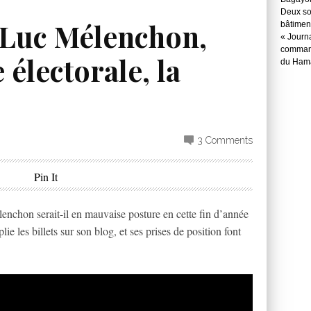
Deux so
Luc Mélenchon,
bâtimen
« Journ
command
 électorale, la
du Hama
3 Comments
Pin It
hon serait-il en mauvaise posture en cette fin d’année
ie les billets sur son blog, et ses prises de position font