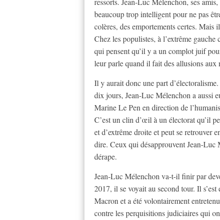
ressorts. Jean-Luc Mélenchon, ses amis,
beaucoup trop intelligent pour ne pas être 
colères, des emportements certes. Mais il s
Chez les populistes, à l’extrême gauche 
qui pensent qu’il y a un complot juif po
leur parle quand il fait des allusions au
Il y aurait donc une part d’électoralisme.
dix jours, Jean-Luc Mélenchon a aussi eu
Marine Le Pen en direction de l’humanism
C’est un clin d’œil à un électorat qu’il
et d’extrême droite et peut se retrouver 
dire. Ceux qui désapprouvent Jean-Luc M
dérape.
Jean-Luc Mélenchon va-t-il finir par d
2017, il se voyait au second tour. Il s’
Macron et a été volontairement entretenu d
contre les perquisitions judiciaires qui 