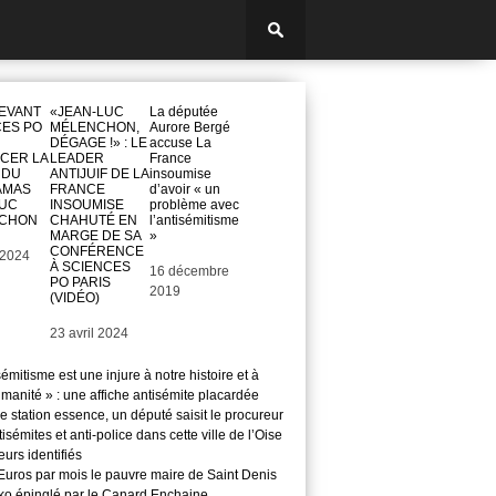
DEVANT
«JEAN-LUC
La députée
CES PO
MÉLENCHON,
Aurore Bergé
DÉGAGE !» : LE
accuse La
CER LA
LEADER
France
 DU
ANTIJUIF DE LA
insoumise
AMAS
FRANCE
d’avoir « un
LUC
INSOUMISE
problème avec
CHON
CHAHUTÉ EN
l’antisémitisme
MARGE DE SA
»
CONFÉRENCE
 2024
À SCIENCES
Date
16 décembre
PO PARIS
2019
(VIDÉO)
Date
23 avril 2024
sémitisme est une injure à notre histoire et à
manité » : une affiche antisémite placardée
 station essence, un député saisit le procureur
isémites et anti-police dans cette ville de l’Oise
teurs identifiés
Euros par mois le pauvre maire de Saint Denis
o épinglé par le Canard Enchaine