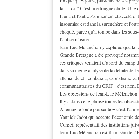
En quelques jours, plusieurs de ses pro
fait-il ça ? C’est une longue chute. Une 
L’une et l’autre s’alimentent et accélère
insoumise est dans la surenchère et l’out
choqué, parce qu’il tombe dans les sous-
l’antisémitisme.
Jean-Luc Mélenchon y explique que la l
Grande-Bretagne a été provoqué notammen
ces critiques venaient d’abord du camp d
dans sa même analyse de la défaite de J
allemande et néolibérale, capitalisme ver
communautaristes du CRIF : c’est non. Et 
Les obsessions de Jean-Luc Mélenchon
Il y a dans cette phrase toutes les obse
Allemagne toute puissante = c’est l’annex
Yannick Jadot qui accepte l’économie de
Conseil représentatif des institutions jui
Jean-Luc Mélenchon est-il antisémite ? Fr