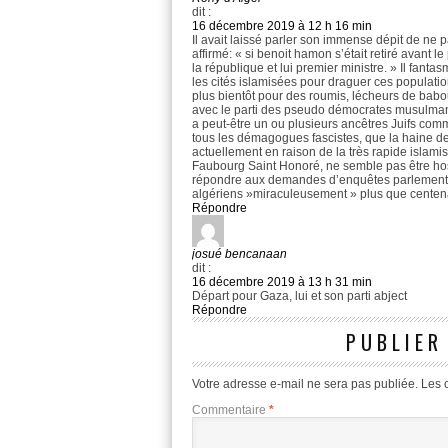
dit :
16 décembre 2019 à 12 h 16 min
Il avait laissé parler son immense dépit de ne pa
affirmé: « si benoit hamon s’était retiré avant l
la république et lui premier ministre. » Il fanta
les cités islamisées pour draguer ces populations
plus bientôt pour des roumis, lécheurs de ba
avec le parti des pseudo démocrates musulmans
a peut-être un ou plusieurs ancêtres Juifs com
tous les démagogues fascistes, que la haine des
actuellement en raison de la très rapide islami
Faubourg Saint Honoré, ne semble pas être host
répondre aux demandes d’enquêtes parlementair
algériens »miraculeusement » plus que centen
Répondre
josué bencanaan
dit :
16 décembre 2019 à 13 h 31 min
Départ pour Gaza, lui et son parti abject
Répondre
PUBLIER
Votre adresse e-mail ne sera pas publiée.
Les 
Commentaire
*