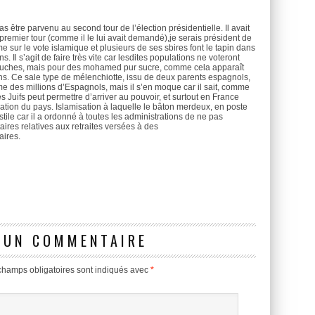
s être parvenu au second tour de l’élection présidentielle. Il avait
e premier tour (comme il le lui avait demandé),je serais président de
sme sur le vote islamique et plusieurs de ses sbires font le tapin dans
. Il s’agit de faire très vite car lesdites populations ne voteront
bouches, mais pour des mohamed pur sucre, comme cela apparaît
. Ce sale type de mélenchiotte, issu de deux parents espagnols,
me des millions d’Espagnols, mais il s’en moque car il sait, comme
 Juifs peut permettre d’arriver au pouvoir, et surtout en France
sation du pays. Islamisation à laquelle le bâton merdeux, en poste
ile car il a ordonné à toutes les administrations de ne pas
es relatives aux retraites versées à des
aires.
 UN COMMENTAIRE
champs obligatoires sont indiqués avec
*