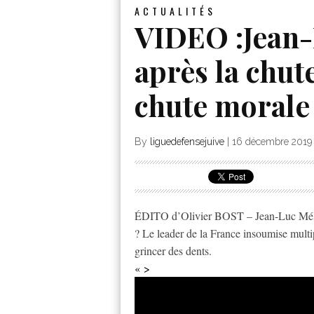
ACTUALITÉS
VIDEO :Jean-
après la chute
chute morale
By
liguedefensejuive
|
16 décembre 2019
ÉDITO d’Olivier BOST – Jean-Luc Mélenc
? Le leader de la France insoumise multipl
grincer des dents.
« >