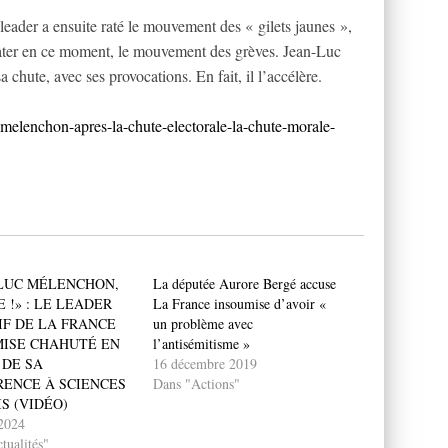
eader a ensuite raté le mouvement des « gilets jaunes »,
 rater en ce moment, le mouvement des grèves. Jean-Luc
chute, avec ses provocations. En fait, il l’accélère.
c-melenchon-apres-la-chute-electorale-la-chute-morale-
LUC MÉLENCHON,
La députée Aurore Bergé accuse
 !» : LE LEADER
La France insoumise d’avoir «
IF DE LA FRANCE
un problème avec
ISE CHAHUTÉ EN
l’antisémitisme »
DE SA
16 décembre 2019
ENCE À SCIENCES
Dans "Actions"
IS (VIDÉO)
 2024
tualités"