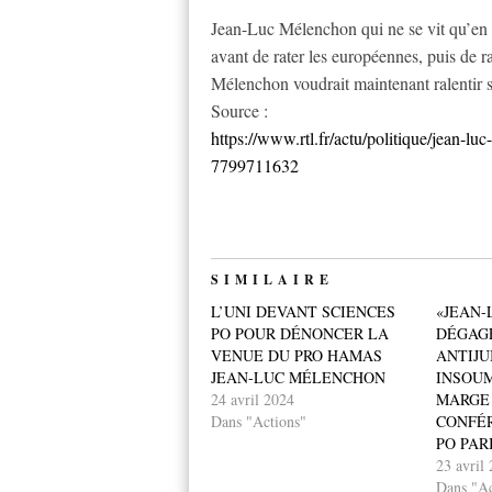
Jean-Luc Mélenchon qui ne se vit qu’en l
avant de rater les européennes, puis de
Mélenchon voudrait maintenant ralentir sa 
Source :
https://www.rtl.fr/actu/politique/jean-lu
7799711632
SIMILAIRE
L’UNI DEVANT SCIENCES
«JEAN-
PO POUR DÉNONCER LA
DÉGAGE
VENUE DU PRO HAMAS
ANTIJU
JEAN-LUC MÉLENCHON
INSOUM
24 avril 2024
MARGE 
Dans "Actions"
CONFÉR
PO PAR
23 avril
Dans "Ac