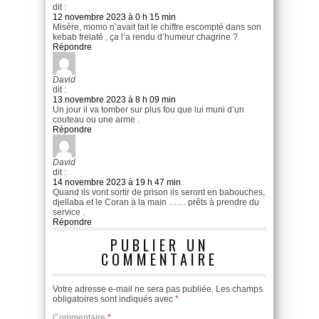
dit :
12 novembre 2023 à 0 h 15 min
Misère, momo n’avait fait le chiffre escompté dans son
kebab frelaté , ça l’a rendu d’humeur chagrine ?
Répondre
David
dit :
13 novembre 2023 à 8 h 09 min
Un jour il va tomber sur plus fou que lui muni d’un
couteau ou une arme .
Répondre
David
dit :
14 novembre 2023 à 19 h 47 min
Quand ils vont sortir de prison ils seront en babouches,
djellaba et le Coran à la main …… prêts à prendre du
service .
Répondre
PUBLIER UN
COMMENTAIRE
Votre adresse e-mail ne sera pas publiée.
Les champs
obligatoires sont indiqués avec
*
Commentaire
*