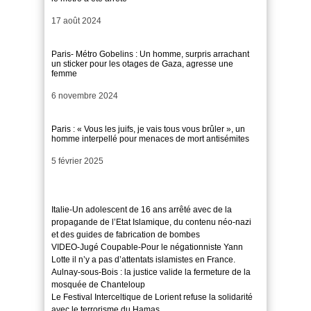
Date
17 août 2024
Paris- Métro Gobelins : Un homme, surpris arrachant
un sticker pour les otages de Gaza, agresse une
femme
Date
6 novembre 2024
Paris : « Vous les juifs, je vais tous vous brûler », un
homme interpellé pour menaces de mort antisémites
Date
5 février 2025
Italie-Un adolescent de 16 ans arrêté avec de la
propagande de l’Etat Islamique, du contenu néo-nazi
et des guides de fabrication de bombes
VIDEO-Jugé Coupable-Pour le négationniste Yann
Lotte il n’y a pas d’attentats islamistes en France.
Aulnay-sous-Bois : la justice valide la fermeture de la
mosquée de Chanteloup
Le Festival Interceltique de Lorient refuse la solidarité
avec le terrorisme du Hamas