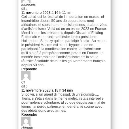
joseparis
dit :
11 novembre 2023 à 16 h 11 min
Cet abruti est le résultat de l’importation en masse, et
incontrôlée depuis 50 ans de populations nord
africaines, et subsahariennes islamisées, et abreuvées
d’antisémitisme. Voilà où on en est en 2023 en France.
Merci à tous les présidents depuis Giscard d’Estaing.
Et demain viendront manifester les ex présidents
Hollande et Sarkozy qui ont participé à cela . Au moins
le président Macron est moins hypocrite en ne
participant à la manifestation contre l’antisémitisme
qu’il a aidé à prospérer comme jamais en France. La
montée inexorable de l’antisémitisme est la seule
réussite éclatante de tous les gouvernements français
depuis 50 ans.
Répondre
Cl
dit :
11 novembre 2023 à 18 h 34 min
Si po vri, si un agent di mossad. Si un siouniste….
Tiens, si j’étais dans le meme metro, j’étais interpellé
pour violence volontaire. Et vu que depuis pas mal de
temps j’ai perdu patience, en général je cogne avec
des objets donc avec armes.
Répondre
Hérode