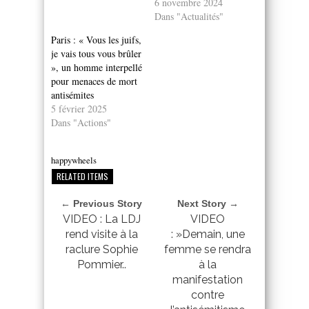
6 novembre 2024
Dans "Actualités"
Paris : « Vous les juifs,
je vais tous vous brûler
», un homme interpellé
pour menaces de mort
antisémites
5 février 2025
Dans "Actions"
happywheels
RELATED ITEMS
← Previous Story
Next Story →
VIDEO : La LDJ
VIDEO
rend visite à la
: »Demain, une
raclure Sophie
femme se rendra
Pommier..
à la
manifestation
contre