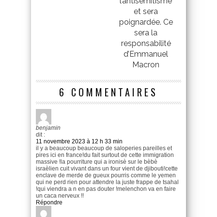
l’antisémitisme
et sera
poignardée. Ce
sera la
responsabilité
d’Emmanuel
Macron
6 COMMENTAIRES
benjamin
dit :
11 novembre 2023 à 12 h 33 min
il y a beaucoup beaucoup de saloperies pareilles et
pires ici en france!du fait surtout de cette immigration
massive !la pourriture qui a ironisè sur le bèbè
israèlien cuit vivant dans un four vient de djibouti!cette
enclave de merde de gueux pourris comme le yemen
qui ne perd rien pour attendre la juste frappe de tsahal
!qui viendra a n en pas douter !melenchon va en faire
un caca nerveux !!
Répondre