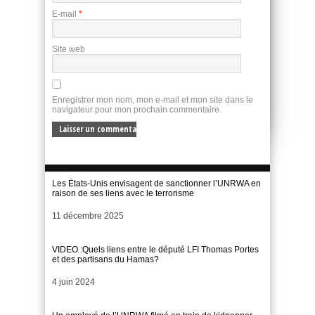
E-mail
*
Site web
Enregistrer mon nom, mon e-mail et mon site dans le
navigateur pour mon prochain commentaire.
Les États-Unis envisagent de sanctionner l’UNRWA en
raison de ses liens avec le terrorisme
Date
11 décembre 2025
VIDEO :Quels liens entre le député LFI Thomas Portes
et des partisans du Hamas?
Date
4 juin 2024