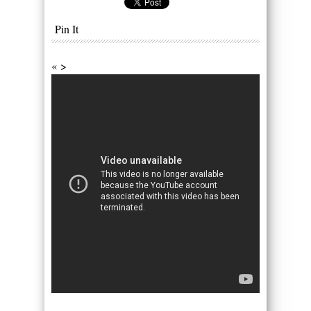
Pin It
« >