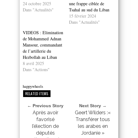
24 octobre 2025
une frappe ciblée de
Dans "Actualités"
Tsahal au sud du Liban
15 février 2024
Dans "Actualités"
VIDEOS : Elimination
de Mohammed Adnan
Mansour, commandant
de l’artillerie du
Hezbollah au Liban
8 avril 2025
Dans "Actions"
happywheels
RELATED ITEMS
← Previous Story
Next Story →
Après avoir
Geert Wilders :«
favorisé
Transférer tous
l’élection de
les arabes en
députés
Jordanie »