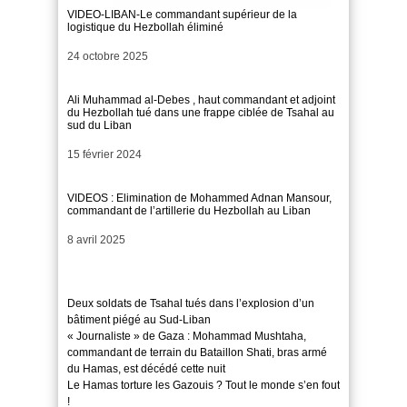
VIDEO-LIBAN-Le commandant supérieur de la
logistique du Hezbollah éliminé
Date
24 octobre 2025
Ali Muhammad al-Debes , haut commandant et adjoint
du Hezbollah tué dans une frappe ciblée de Tsahal au
sud du Liban
Date
15 février 2024
VIDEOS : Elimination de Mohammed Adnan Mansour,
commandant de l’artillerie du Hezbollah au Liban
Date
8 avril 2025
Deux soldats de Tsahal tués dans l’explosion d’un
bâtiment piégé au Sud-Liban
« Journaliste » de Gaza : Mohammad Mushtaha,
commandant de terrain du Bataillon Shati, bras armé
du Hamas, est décédé cette nuit
Le Hamas torture les Gazouis ? Tout le monde s’en fout
!