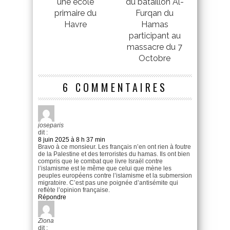
une école
du bataillon Al-
primaire du
Furqan du
Havre
Hamas
participant au
massacre du 7
Octobre
6 COMMENTAIRES
joseparis
dit :
8 juin 2025 à 8 h 37 min
Bravo à ce monsieur. Les français n’en ont rien à foutre
de la Palestine et des terroristes du hamas. Ils ont bien
compris que le combat que livre Israël contre
l’islamisme est le même que celui que mène les
peuples européens contre l’islamisme et la submersion
migratoire. C’est pas une poignée d’antisémite qui
reflète l’opinion française.
Répondre
Ziona
dit :