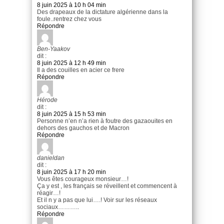
8 juin 2025 à 10 h 04 min
Des drapeaux de la dictature algérienne dans la
foule..rentrez chez vous
Répondre
Ben-Yaakov
dit :
8 juin 2025 à 12 h 49 min
Il a des couilles en acier ce frere
Répondre
Hérode
dit :
8 juin 2025 à 15 h 53 min
Personne n’en n’a rien à foutre des gazaouites en
dehors des gauchos et de Macron
Répondre
danieldan
dit :
8 juin 2025 à 17 h 20 min
Vous êtes courageux monsieur…!
Ça y est , les français se réveillent et commencent à
réagir…!
Et il n y a pas que lui….! Voir sur les réseaux
sociaux………..
Répondre