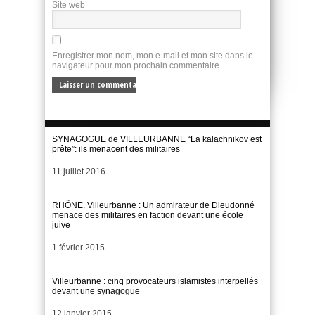
Site web
Enregistrer mon nom, mon e-mail et mon site dans le
navigateur pour mon prochain commentaire.
SYNAGOGUE de VILLEURBANNE “La kalachnikov est
prête”: ils menacent des militaires
Date
11 juillet 2016
RHÔNE. Villeurbanne : Un admirateur de Dieudonné
menace des militaires en faction devant une école
juive
Date
1 février 2015
Villeurbanne : cinq provocateurs islamistes interpellés
devant une synagogue
Date
12 janvier 2015