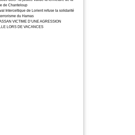
e de Chanteloup
val Interceltique de Lorient refuse la solidarité
 terrorisme du Hamas
ASSAN VICTIME D’UNE AGRESSION
LLE LORS DE VACANCES