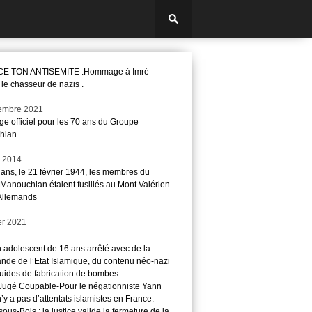
E TON ANTISEMITE :Hommage à Imré
le chasseur de nazis .
embre 2021
 officiel pour les 70 ans du Groupe
hian
r 2014
7 ans, le 21 février 1944, les membres du
Manouchian étaient fusillés au Mont Valérien
 Allemands
er 2021
n adolescent de 16 ans arrêté avec de la
nde de l’Etat Islamique, du contenu néo-nazi
guides de fabrication de bombes
ugé Coupable-Pour le négationniste Yann
 n’y a pas d’attentats islamistes en France.
ous-Bois : la justice valide la fermeture de la