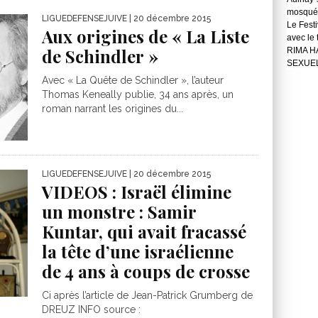
mosqué
LIGUEDEFENSEJUIVE
| 20 décembre 2015
Le Festi
Aux origines de « La Liste
avec le
de Schindler »
RIMA H
SEXUE
Avec « La Quête de Schindler », l’auteur
Thomas Keneally publie, 34 ans après, un
roman narrant les origines du...
LIGUEDEFENSEJUIVE
| 20 décembre 2015
VIDEOS : Israël élimine
un monstre : Samir
Kuntar, qui avait fracassé
la tête d’une israélienne
de 4 ans à coups de crosse
Ci après l’article de Jean-Patrick Grumberg de
DREUZ INFO source :