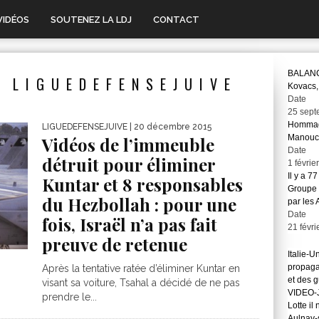
VIDÉOS
SOUTENEZ LA LDJ
CONTACT
BALANC
 LIGUEDEFENSEJUIVE
Kovacs, 
Date
25 sept
Hommage
LIGUEDEFENSEJUIVE
| 20 décembre 2015
Manouc
Vidéos de l’immeuble
Date
détruit pour éliminer
1 févrie
Il y a 7
Kuntar et 8 responsables
Groupe 
du Hezbollah : pour une
par les
Date
fois, Israël n’a pas fait
21 févri
preuve de retenue
Italie-U
propaga
Après la tentative ratée d’éliminer Kuntar en
et des 
visant sa voiture, Tsahal a décidé de ne pas
VIDEO-J
prendre le...
Lotte il
Aulnay-s