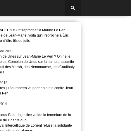
EL :Le Crif reprochait à Marine Le Pen
ille de Jean-Marie, voilà qu’il reproche à Éric
d’être fils de juifs
bre 2021
 de Unes sur Jean-Marie Le Pen ? On ne le
plus. Combien de Unes sur la haine antisémite
duit des Merah, des Nemmouche, des Coulibaly
e !
 2015
ès juif européen va porter plainte contre Jean-
e Pen
 2014
ous-Bois : la justice valide la fermeture de la
e de Chanteloup
val Interceltique de Lorient refuse la solidarité
 terrorisme du Hamas