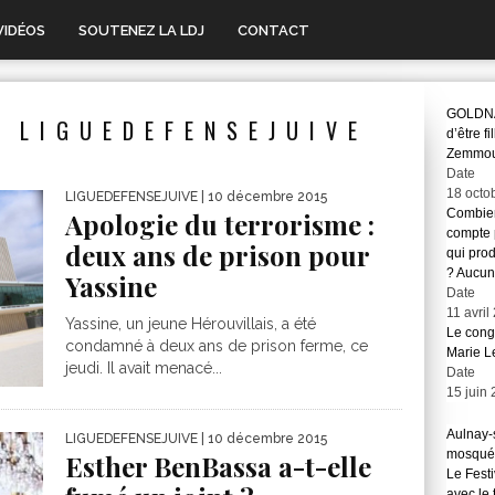
VIDÉOS
SOUTENEZ LA LDJ
CONTACT
GOLDNAD
 LIGUEDEFENSEJUIVE
d’être f
Zemmour 
Date
18 octo
LIGUEDEFENSEJUIVE
| 10 décembre 2015
Combien
Apologie du terrorisme :
compte 
deux ans de prison pour
qui pro
? Aucun
Yassine
Date
11 avril
Yassine, un jeune Hérouvillais, a été
Le congr
condamné à deux ans de prison ferme, ce
Marie L
jeudi. Il avait menacé...
Date
15 juin
Aulnay-s
LIGUEDEFENSEJUIVE
| 10 décembre 2015
mosqué
Esther BenBassa a-t-elle
Le Festi
avec le