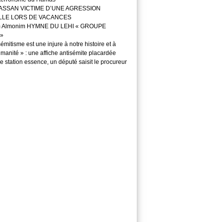
ASSAN VICTIME D’UNE AGRESSION
LLE LORS DE VACANCES
m Almonim HYMNE DU LEHI « GROUPE
»
sémitisme est une injure à notre histoire et à
manité » : une affiche antisémite placardée
 station essence, un député saisit le procureur