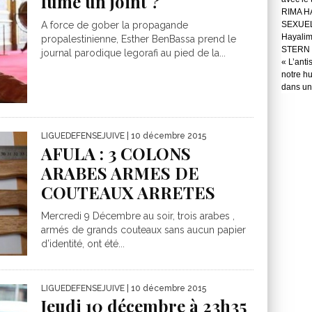
fumé un joint ?
RIMA H
SEXUE
A force de gober la propagande
Hayali
propalestinienne, Esther BenBassa prend le
STERN 
journal parodique legorafi au pied de la...
« L’anti
notre hu
dans une
LIGUEDEFENSEJUIVE
| 10 décembre 2015
AFULA : 3 COLONS
ARABES ARMES DE
COUTEAUX ARRETES
Mercredi 9 Décembre au soir, trois arabes ,
armés de grands couteaux sans aucun papier
d’identité, ont été...
LIGUEDEFENSEJUIVE
| 10 décembre 2015
Jeudi 10 décembre à 23h35