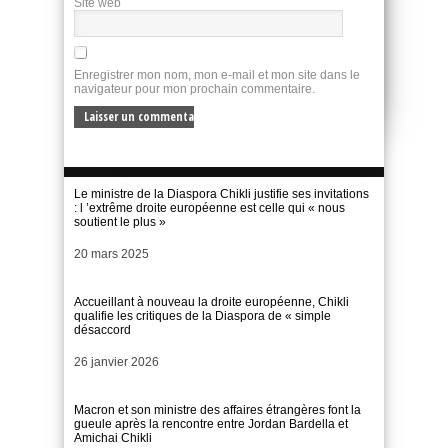
Site web
Enregistrer mon nom, mon e-mail et mon site dans le
navigateur pour mon prochain commentaire.
Le ministre de la Diaspora Chikli justifie ses invitations
: l ’extrême droite européenne est celle qui « nous
soutient le plus »
Date
20 mars 2025
Accueillant à nouveau la droite européenne, Chikli
qualifie les critiques de la Diaspora de « simple
désaccord
Date
26 janvier 2026
Macron et son ministre des affaires étrangères font la
gueule après la rencontre entre Jordan Bardella et
Amichai Chikli