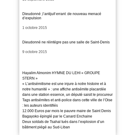
Dieudonné ,l’antijuif errant :de nouveau menacé
d’expulsion
Date
1 octobre 2015
Dieudonné ne réintégre pas une salle de Saint-Denis
Date
9 octobre 2015
Hayalim Almonim HYMNE DU LEHI « GROUPE
STERN »
« L’antisémitisme est une injure à notre histoire et à
notre humanité » : une affiche antisémite placardée
dans une station essence, un député saisit le procureur
Tags antisémites et anti-police dans cette ville de l’Oise
: les auteurs identifiés
12.000 Euros par mois le pauvre maire de Saint Denis
Bagayoko épinglé par le Canard Enchaine
Deux soldats de Tsahal tués dans l’explosion d’un
bâtiment piégé au Sud-Liban