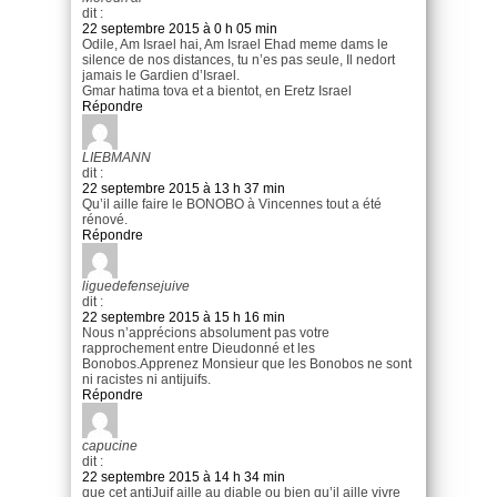
dit :
22 septembre 2015 à 0 h 05 min
Odile, Am Israel hai, Am Israel Ehad meme dams le
silence de nos distances, tu n’es pas seule, Il nedort
jamais le Gardien d’Israel.
Gmar hatima tova et a bientot, en Eretz Israel
Répondre
LIEBMANN
dit :
22 septembre 2015 à 13 h 37 min
Qu’il aille faire le BONOBO à Vincennes tout a été
rénové.
Répondre
liguedefensejuive
dit :
22 septembre 2015 à 15 h 16 min
Nous n’apprécions absolument pas votre
rapprochement entre Dieudonné et les
Bonobos.Apprenez Monsieur que les Bonobos ne sont
ni racistes ni antijuifs.
Répondre
capucine
dit :
22 septembre 2015 à 14 h 34 min
que cet antiJuif aille au diable ou bien qu’il aille vivre