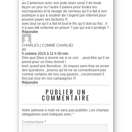
au Cameroun avec son pote alain soral !! de toute
façon un jour ou l’autre il paiera pour toutes les
escroqueries et le lavage de cerveau qu’il a fait à son
publique à qui a soutirer de l’argent par internet pour
pouvoir payer ses factures !!!
avec tout ce qu’il a fait et tout le fric qu’il doit au fisc , il
n’a pas été enfermé en prison ? par qui est il protégé ?
Répondre
CHARLES ( COMME CHARLIE)
dit :
5 octobre 2015 à 11 h 50 min
Dire que Dieu a donné vie à ce con …peut être qu’il se
prend pour un Dieu donné !
bref, quant’aux Bonobos ..ils niques sans trop se poser
des questions , pourvu qu’ils ne se convertissent pas
comme certains de nos coq gaulois , cocoricosant 5
fois par jour en nos campagnes !!!
Répondre
PUBLIER UN
COMMENTAIRE
Votre adresse e-mail ne sera pas publiée.
Les champs
obligatoires sont indiqués avec
*
Commentaire
*