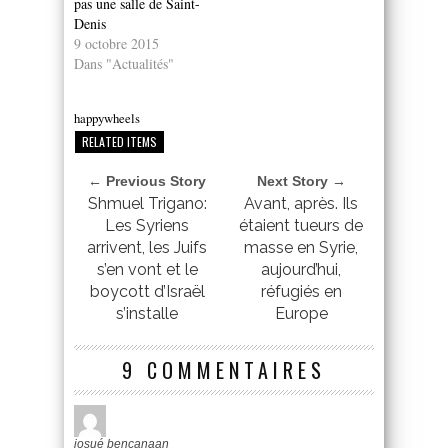
pas une salle de Saint-
Denis
9 octobre 2015
Dans "Actualités"
happywheels
RELATED ITEMS
← Previous Story
Next Story →
Shmuel Trigano:
Avant, après. Ils
Les Syriens
étaient tueurs de
arrivent, les Juifs
masse en Syrie,
s’en vont et le
aujourd’hui,
boycott d’Israël
réfugiés en
s’installe
Europe
9 COMMENTAIRES
josué bencanaan