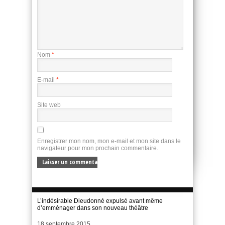
Nom
*
E-mail
*
Site web
Enregistrer mon nom, mon e-mail et mon site dans le
navigateur pour mon prochain commentaire.
L’indésirable Dieudonné expulsé avant même
d’emménager dans son nouveau théâtre
Date
18 septembre 2015