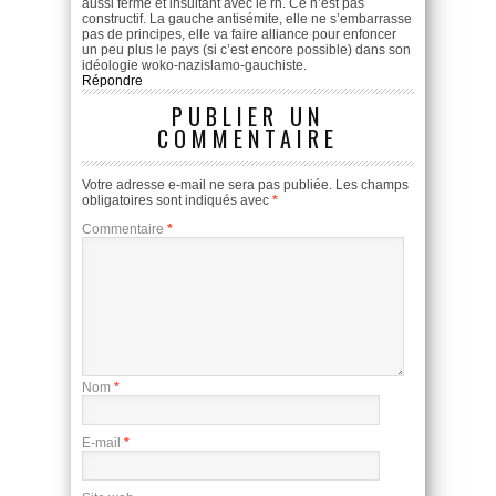
aussi fermé et insultant avec le rn. Ce n’est pas
constructif. La gauche antisémite, elle ne s’embarrasse
pas de principes, elle va faire alliance pour enfoncer
un peu plus le pays (si c’est encore possible) dans son
idéologie woko-nazislamo-gauchiste.
Répondre
PUBLIER UN
COMMENTAIRE
Votre adresse e-mail ne sera pas publiée.
Les champs
obligatoires sont indiqués avec
*
Commentaire
*
Nom
*
E-mail
*