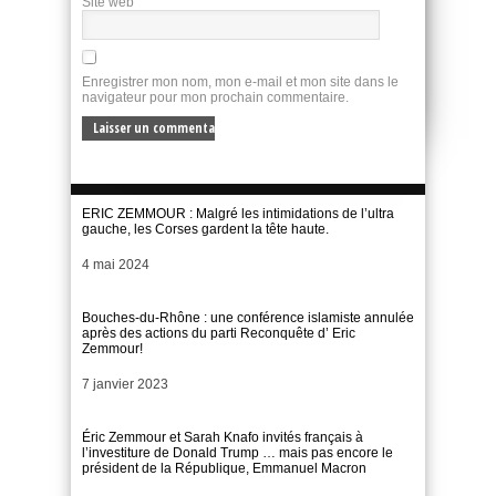
Site web
Enregistrer mon nom, mon e-mail et mon site dans le
navigateur pour mon prochain commentaire.
ERIC ZEMMOUR : Malgré les intimidations de l’ultra
gauche, les Corses gardent la tête haute.
Date
4 mai 2024
Bouches-du-Rhône : une conférence islamiste annulée
après des actions du parti Reconquête d’ Eric
Zemmour!
Date
7 janvier 2023
Éric Zemmour et Sarah Knafo invités français à
l’investiture de Donald Trump … mais pas encore le
président de la République, Emmanuel Macron