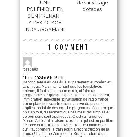
UNE
de sauvetage
POLÉMIQUE EN
d’otages
S’EN PRENANT
À L’EX-OTAGE
NOA ARGAMANI
1 COMMENT
joseparis
dit :
11 juin 2024 à 6 h 16 min
Reconquête a eu des élus au parlement européen et
tant mieux. Mais maintenant que les législatives
arrivent, il faut s’allier au rn et à lr, et faire un
programme sur quelques points qui les rassemblent,
immigration, insécurité, privatisation de radio france,
peine plancher, construction massive de prisons,
application totale des oqtf. Le programme économique
on s’en fout, du moment que ces mesures simples et
de bon sens sont appliquées. C’est ça l’urgence !
Maron Maréchal a raison, c’est le rn qui est en position
de force et il faut s’allier avec eux. C’est maintenant
qu’il faut prendre le train pour la reconstruction de la
france ! Il faut que Zemmour et Knafo arrêtent d’être