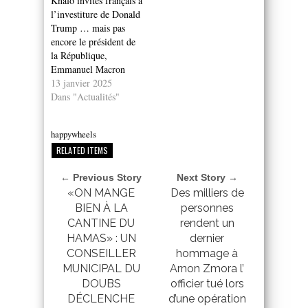
Knafo invités français à
l’investiture de Donald
Trump … mais pas
encore le président de
la République,
Emmanuel Macron
13 janvier 2025
Dans "Actualités"
happywheels
RELATED ITEMS
← Previous Story
Next Story →
«ON MANGE
Des milliers de
BIEN À LA
personnes
CANTINE DU
rendent un
HAMAS» : UN
dernier
CONSEILLER
hommage à
MUNICIPAL DU
Arnon Zmora l’
DOUBS
officier tué lors
DÉCLENCHE
d’une opération