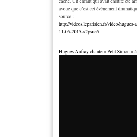
caché. Un enfant qui avait ensuite été ar
avoue que c’est cet événement dramatiqu
source :
http://videos.leparisien.fr/video/hugues-
11-05-2015-x2psue5
Hugues Aufray chante « Petit Simon » 