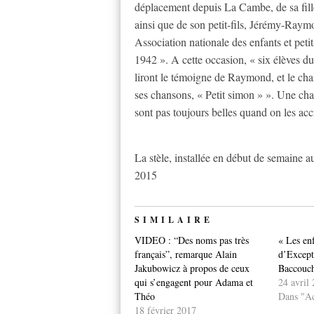
déplacement depuis La Cambe, de sa fill
ainsi que de son petit-fils, Jérémy-Raymo
Association nationale des enfants et peti
1942 ». A cette occasion, « six élèves 
liront le témoigne de Raymond, et le cha
ses chansons, « Petit simon » ». Une chan
sont pas toujours belles quand on les acc
La stèle, installée en début de semaine a
2015
SIMILAIRE
VIDEO : “Des noms pas très
« Les enf
français”, remarque Alain
d’Except
Jakubowicz à propos de ceux
Baccouc
qui s’engagent pour Adama et
24 avril
Théo
Dans "Ac
18 février 2017