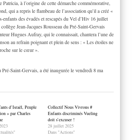
e Patricia, à l’origine de cette démarche commémorative,
nd, qui a repris le flambeau de l’association qu’il a créé «
ts-enfants des évadés et rescapés du Vel d’Hiv 16 juillet
du collège Jean-Jacques Rousseau du Pré-Saint-Gervais
nteur Hugues Aufray, qui le connaissait, chantera l’une de
son au refrain poignant et plein de sens : « Les étoiles ne
roche sur le cœur ».
u Pré-Saint-Gervais, a été inaugurée le vendredi 8 ma
ants d’Israël, Peuple
Collectif Nous Vivrons #
ion » par Charles
Enfants discriminés Vueling
he
doit s’excuser !
 2023
28 juillet 2025
tualités"
Dans "Actions"