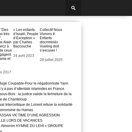
 “Des
« Les enfants
Collectif Nous
s très
d’Israël, Peuple
Vivrons #
”,
d’Exception »
Enfants
e Alain
par Charles
discriminés
icz à
Baccouche
Vueling doit
de ceux
s’excuser !
ngagent
Date
24 avril 2023
ama et
Date
28 juillet 2025
er 2017
ugé Coupable-Pour le négationniste Yann
 n’y a pas d’attentats islamistes en France.
ous-Bois : la justice valide la fermeture de la
e de Chanteloup
val Interceltique de Lorient refuse la solidarité
 terrorisme du Hamas
ASSAN VICTIME D’UNE AGRESSION
LLE LORS DE VACANCES
m Almonim HYMNE DU LEHI « GROUPE
»