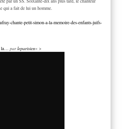
rêté par un SS. Soixante-dix ans plus tard, le chanteur
e qui a fait de lui un homme.
aufray-chante-petit-simon-a-la-memoire-des-enfants-juifs-
à la…
par
leparisien
« >