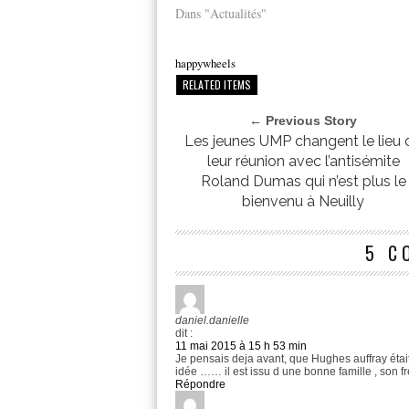
Dans "Actualités"
happywheels
RELATED ITEMS
← Previous Story
Les jeunes UMP changent le lieu 
leur réunion avec l’antisémite
Roland Dumas qui n’est plus le
bienvenu à Neuilly
5 C
daniel.danielle
dit :
11 mai 2015 à 15 h 53 min
Je pensais deja avant, que Hughes auffray était
idée …… il est issu d une bonne famille , son fr
Répondre