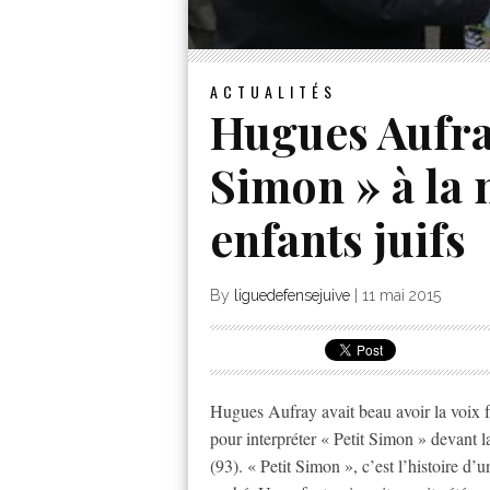
ACTUALITÉS
Hugues Aufray
Simon » à la
enfants juifs
By
liguedefensejuive
|
11 mai 2015
Hugues Aufray avait beau avoir la voix fra
pour interpréter « Petit Simon » devant l
(93). « Petit Simon », c’est l’histoire 