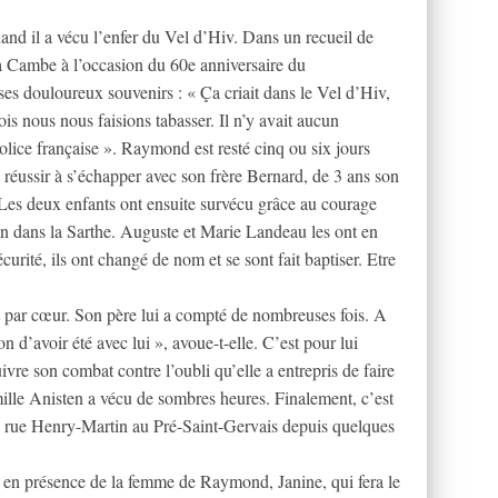
nd il a vécu l’enfer du Vel d’Hiv. Dans un recueil de
 Cambe à l’occasion du 60e anniversaire du
ses douloureux souvenirs : « Ça criait dans le Vel d’Hiv,
ois nous nous faisions tabasser. Il n’y avait aucun
olice française ». Raymond est resté cinq ou six jours
e réussir à s’échapper avec son frère Bernard, de 3 ans son
. Les deux enfants ont ensuite survécu grâce au courage
n dans la Sarthe. Auguste et Marie Landeau les ont en
urité, ils ont changé de nom et se sont fait baptiser. Etre
ît par cœur. Son père lui a compté de nombreuses fois. A
on d’avoir été avec lui », avoue-t-elle. C’est pour lui
re son combat contre l’oubli qu’elle a entrepris de faire
mille Anisten a vécu de sombres heures. Finalement, c’est
 la rue Henry-Martin au Pré-Saint-Gervais depuis quelques
 en présence de la femme de Raymond, Janine, qui fera le