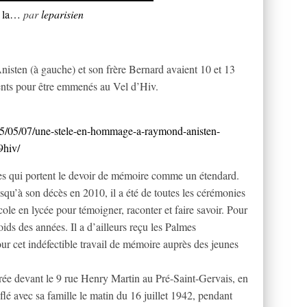
à la…
par
leparisien
sten (à gauche) et son frère Bernard avaient 10 et 13
arents pour être emmenés au Vel d’Hiv.
015/05/07/une-stele-en-hommage-a-raymond-anisten-
9hiv/
 qui portent le devoir de mémoire comme un étendard.
squ’à son décès en 2010, il a été de toutes les cérémonies
ole en lycée pour témoigner, raconter et faire savoir. Pour
ids des années. Il a d’ailleurs reçu les Palmes
r cet indéfectible travail de mémoire auprès des jeunes
rée devant le 9 rue Henry Martin au Pré-Saint-Gervais, en
flé avec sa famille le matin du 16 juillet 1942, pendant