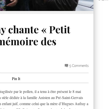
 chante « Petit
 mémoire des
5 Comments
Pin It
gilisée par le pollen, il a tenu à être présent le 8 mai
a stèle dédiée à la famille Anisten au Pré-Saint-Gervais
d’un enfant juif, comme celui que la mère d’Hugues Aufray a