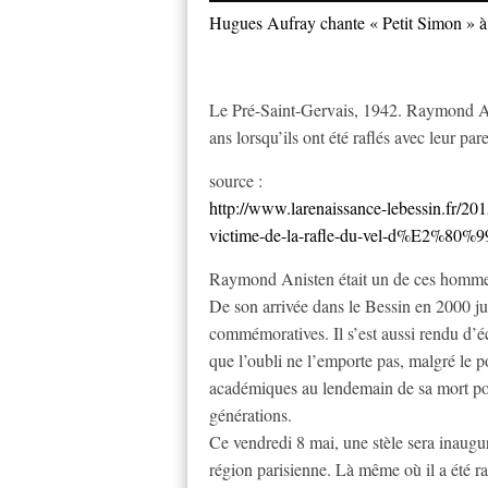
Hugues Aufray chante « Petit Simon » 
Le Pré-Saint-Gervais, 1942. Raymond Ani
ans lorsqu’ils ont été raflés avec leur p
source :
http://www.larenaissance-lebessin.fr/2
victime-de-la-rafle-du-vel-d%E2%80%9
Raymond Anisten était un de ces hommes
De son arrivée dans le Bessin en 2000 ju
commémoratives. Il s’est aussi rendu d’éc
que l’oubli ne l’emporte pas, malgré le po
académiques au lendemain de sa mort pou
générations.
Ce vendredi 8 mai, une stèle sera inaugu
région parisienne. Là même où il a été ra