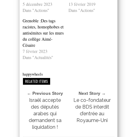
5 décembre 2023
13 février 2019
Dans "Actions"
Dans "Actions"
Grenoble :Des tags
racistes, homophobes et
antisémites sur les murs
du collège Aimé-
Césaire
7 février 2023
Dans "Actualités"
happywheels
RELATED ITEMS
← Previous Story
Next Story →
Israël accepte
Le co-fondateur
des députés
de BDS interdit
arabes qui
d’entrée au
demandent sa
Royaume-Uni
liquidation !