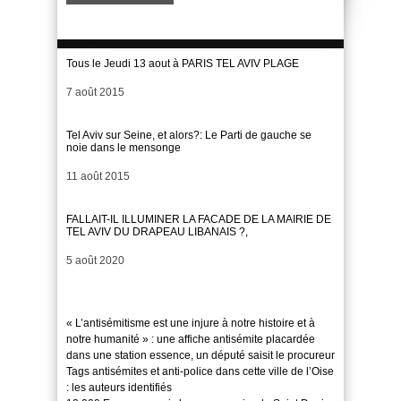
Tous le Jeudi 13 aout à PARIS TEL AVIV PLAGE
Date
7 août 2015
Tel Aviv sur Seine, et alors?: Le Parti de gauche se
noie dans le mensonge
Date
11 août 2015
FALLAIT-IL ILLUMINER LA FACADE DE LA MAIRIE DE
TEL AVIV DU DRAPEAU LIBANAIS ?,
Date
5 août 2020
« L’antisémitisme est une injure à notre histoire et à
notre humanité » : une affiche antisémite placardée
dans une station essence, un député saisit le procureur
Tags antisémites et anti-police dans cette ville de l’Oise
: les auteurs identifiés