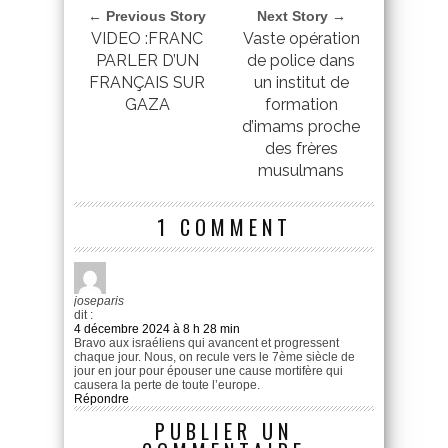
← Previous Story
Next Story →
VIDEO :FRANC
Vaste opération
PARLER D’UN
de police dans
FRANÇAIS SUR
un institut de
GAZA
formation
d’imams proche
des frères
musulmans
1 COMMENT
joseparis
dit :
4 décembre 2024 à 8 h 28 min
Bravo aux israéliens qui avancent et progressent
chaque jour. Nous, on recule vers le 7ème siècle de
jour en jour pour épouser une cause mortifère qui
causera la perte de toute l’europe.
Répondre
PUBLIER UN