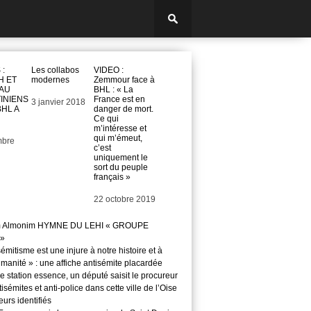
 :
Les collabos
VIDEO :
H ET
modernes
Zemmour face à
AU
BHL : « La
INIENS
France est en
Date
3 janvier 2018
HL A
danger de mort.
Ce qui
m’intéresse et
qui m’émeut,
mbre
c’est
uniquement le
sort du peuple
français »
Date
22 octobre 2019
m Almonim HYMNE DU LEHI « GROUPE
»
sémitisme est une injure à notre histoire et à
manité » : une affiche antisémite placardée
 station essence, un député saisit le procureur
isémites et anti-police dans cette ville de l’Oise
teurs identifiés