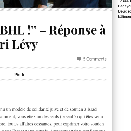
12.000 
Bagayok
Deux so
bâtimen
BHL !” – Réponse à
ri Lévy
6 Comments
Pin It
u un modèle de solidarité juive et de soutien à Israël.
tamment, vous étiez un des seuls (le seul ?) qui êtes venu
obre, toutes affaires cessantes, pour exprimer votre soutien
c notre Etat et notre peuple, durement atteints par l’attaque