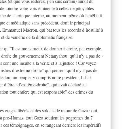
tes (et que vous resterez, j’en suis certain) aurait dû
u de joindre votre voix éminente à celles de pitoyables
nne de la critique interne, au moment même où Israël fait
que et médiatique sans précédent, dont le principal
nt, Emmanuel Macron, qui bat tous les records d’hostilité à
 et de veulerie de la diplomatie française.
er qu’”Il est monstrueux de donner à croire, par exemple,
 droite du gouvernement Netanyahou, qu’il n’y a pas de «
sont une insulte à la vérité et à la justice ! Car voyez-
istres d’extrême-droite” qui pensent qu’il n’y a pas de
 de tout un peuple, y compris notre président, Itshak
 d’être “d’extrême-droite”, qui avait déclaré au
tion tout entière qui est responsable” des crimes du
s otages libérés et des soldats de retour de Gaza : oui,
est pro-Hamas, tout Gaza soutient les pogromes du 7
ier ces témoignages, en se rangeant derrière les impératifs