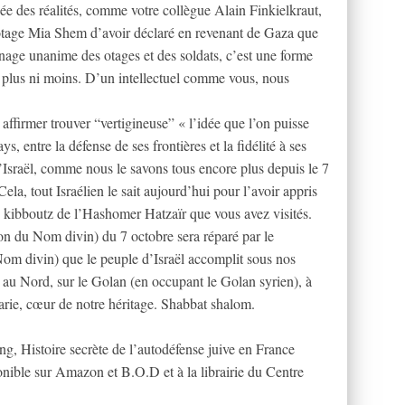
ée des réalités, comme votre collègue Alain Finkielkraut,
x-otage Mia Shem d’avoir déclaré en revenant de Gaza que
gnage unanime des otages et des soldats, c’est une forme
 plus ni moins. D’un intellectuel comme vous, nous
 affirmer trouver “vertigineuse” « l’idée que l’on puisse
ys, entre la défense de ses frontières et la fidélité à ses
d’Israël, comme nous le savons tous encore plus depuis le 7
ela, tout Israélien le sait aujourd’hui pour l’avoir appris
es kibboutz de l’Hashomer Hatzaïr que vous avez visités.
n du Nom divin) du 7 octobre sera réparé par le
m divin) que le peuple d’Israël accomplit sous nos
s, au Nord, sur le Golan (en occupant le Golan syrien), à
arie, cœur de notre héritage. Shabbat shalom.
ng, Histoire secrète de l’autodéfense juive en France
sponible sur Amazon et B.O.D et à la librairie du Centre