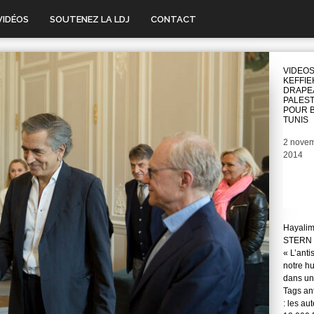
VIDÉOS
SOUTENEZ LA LDJ
CONTACT
VIDEOS
KEFFIE
DRAPE
PALEST
POUR B
TUNIS
Date
2 nove
2014
Hayali
STERN 
« L’anti
notre hu
dans une
Tags ant
: les au