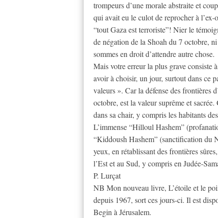
trompeurs d’une morale abstraite et coup
qui avait eu le culot de reprocher à l’e
“tout Gaza est terroriste”! Nier le témoi
de négation de la Shoah du 7 octobre, ni
sommes en droit d’attendre autre chose.
Mais votre erreur la plus grave consiste à
avoir à choisir, un jour, surtout dans ce pa
valeurs ». Car la défense des frontières 
octobre, est la valeur suprême et sacrée. C
dans sa chair, y compris les habitants d
L’immense “Hilloul Hashem” (profanatio
“Kiddoush Hashem” (sanctification du No
yeux, en rétablissant des frontières sûre
l’Est et au Sud, y compris en Judée-Sam
P. Lurçat
NB Mon nouveau livre, L’étoile et le poi
depuis 1967, sort ces jours-ci. Il est di
Begin à Jérusalem.