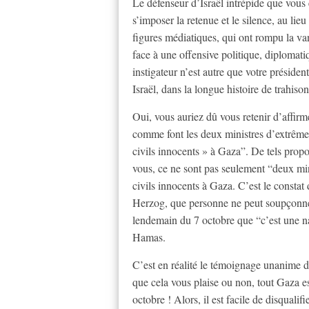
Le défenseur d’Israël intrépide que vous ê
s’imposer la retenue et le silence, au lie
figures médiatiques, qui ont rompu la va
face à une offensive politique, diplomati
instigateur n’est autre que votre préside
Israël, dans la longue histoire de trahison
Oui, vous auriez dû vous retenir d’affirm
comme font les deux ministres d’extrême
civils innocents » à Gaza”. De tels propos 
vous, ce ne sont pas seulement “deux min
civils innocents à Gaza. C’est le constat
Herzog, que personne ne peut soupçonner
lendemain du 7 octobre que “c’est une na
Hamas.
C’est en réalité le témoignage unanime de
que cela vous plaise ou non, tout Gaza 
octobre ! Alors, il est facile de disqualif