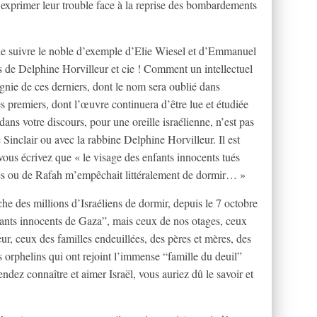
r exprimer leur trouble face à la reprise des bombardements
de suivre le noble d’exemple d’Elie Wiesel et d’Emmanuel
s de Delphine Horvilleur et cie ! Comment un intellectuel
gnie de ces derniers, dont le nom sera oublié dans
s premiers, dont l’œuvre continuera d’être lue et étudiée
ns votre discours, pour une oreille israélienne, n’est pas
 Sinclair ou avec la rabbine Delphine Horvilleur. Il est
 vous écrivez que « le visage des enfants innocents tués
 ou de Rafah m’empêchait littéralement de dormir… »
 des millions d’Israéliens de dormir, depuis le 7 octobre
fants innocents de Gaza”, mais ceux de nos otages, ceux
, ceux des familles endeuillées, des pères et mères, des
es orphelins qui ont rejoint l’immense “famille du deuil”
dez connaître et aimer Israël, vous auriez dû le savoir et