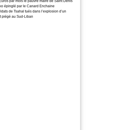
Euros par mois le pauvre maire de Saint Denis
o épinglé par le Canard Enchaine
ldats de Tsahal tués dans l’explosion d’un
t piégé au Sud-Liban