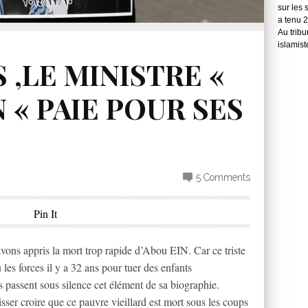
sur les 
a tenu 
Au tribu
islamist
S ,LE MINISTRE «
 « PAIE POUR SES
5 Comments
Pin It
avons appris la mort trop rapide d’Abou EIN. Car ce triste
les forces il y a 32 ans pour tuer des enfants
s passent sous silence cet élément de sa biographie.
sser croire que ce pauvre vieillard est mort sous les coups