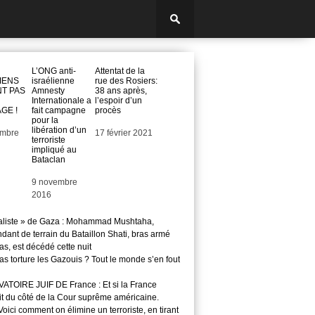
L’ONG anti-
Attentat de la
IENS
israélienne
rue des Rosiers:
NT PAS
Amnesty
38 ans après,
Internationale a
l’espoir d’un
GE !
fait campagne
procès
pour la
libération d’un
embre
Date
17 février 2021
terroriste
impliqué au
Bataclan
Date
9 novembre
2016
aliste » de Gaza : Mohammad Mushtaha,
ant de terrain du Bataillon Shati, bras armé
s, est décédé cette nuit
s torture les Gazouis ? Tout le monde s’en fout
TOIRE JUIF DE France : Et si la France
it du côté de la Cour suprême américaine.
ici comment on élimine un terroriste, en tirant