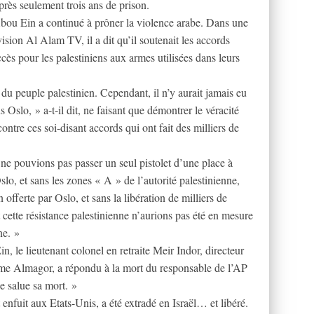
près seulement trois ans de prison.
Abou Ein a continué à prôner la violence arabe. Dans une
ision Al Alam TV, il a dit qu’il soutenait les accords
ccès pour les palestiniens aux armes utilisées dans leurs
du peuple palestinien. Cependant, il n’y aurait jamais eu
s Oslo, » a-t-il dit, ne faisant que démontrer le véracité
contre ces soi-disant accords qui ont fait des milliers de
 ne pouvions pas passer un seul pistolet d’une place à
slo, et sans les zones « A » de l’autorité palestinienne,
 offerte par Oslo, et sans la libération de milliers de
t cette résistance palestinienne n’aurions pas été en mesure
ne. »
, le lieutenant colonel en retraite Meir Indor, directeur
isme Almagor, a répondu à la mort du responsable de l’AP
je salue sa mort. »
t enfuit aux Etats-Unis, a été extradé en Israël… et libéré.