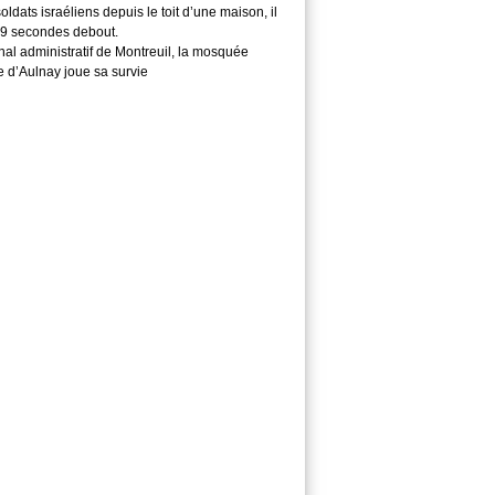
soldats israéliens depuis le toit d’une maison, il
29 secondes debout.
nal administratif de Montreuil, la mosquée
e d’Aulnay joue sa survie