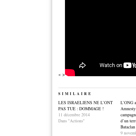
« >
SIMILAIRE
LES ISRAELIENS NE L’ONT
L’ONG an
PAS TUE : DOMMAGE !
Amnesty I
11 décembre 2014
campagne
Dans "Actions"
d’un terr
Bataclan
9 novem