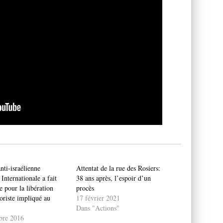
ti-israélienne
Attentat de la rue des Rosiers:
nternationale a fait
38 ans après, l’espoir d’un
 pour la libération
procès
oriste impliqué au
17 février 2021
Dans "Actions"
bre 2016