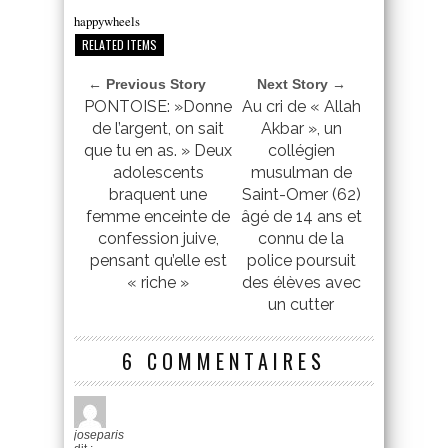
happywheels
RELATED ITEMS
← Previous Story
Next Story →
PONTOISE: »Donne
Au cri de « Allah
de l’argent, on sait
Akbar », un
que tu en as. » Deux
collégien
adolescents
musulman de
braquent une
Saint-Omer (62)
femme enceinte de
âgé de 14 ans et
confession juive,
connu de la
pensant qu’elle est
police poursuit
« riche »
des élèves avec
un cutter
6 COMMENTAIRES
joseparis