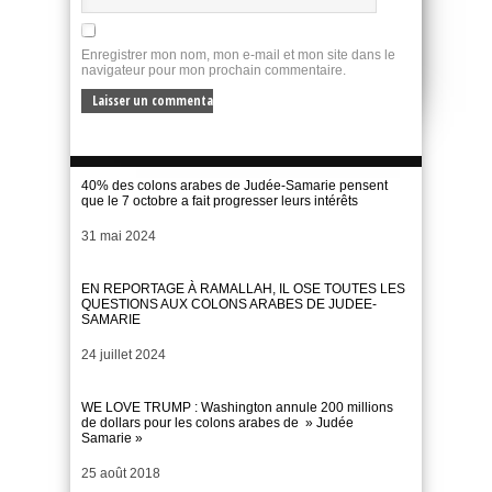
Enregistrer mon nom, mon e-mail et mon site dans le
navigateur pour mon prochain commentaire.
40% des colons arabes de Judée-Samarie pensent
que le 7 octobre a fait progresser leurs intérêts
Date
31 mai 2024
EN REPORTAGE À RAMALLAH, IL OSE TOUTES LES
QUESTIONS AUX COLONS ARABES DE JUDEE-
SAMARIE
Date
24 juillet 2024
WE LOVE TRUMP : Washington annule 200 millions
de dollars pour les colons arabes de » Judée
Samarie »
Date
25 août 2018