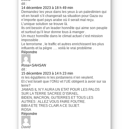
dit :
14 décembre 2023 à 18 h 49 min
Demandez les yeux dans les yeux à un palestinien qui
vit en Israël s’il changerait sa situation pour Gaza ou
n’importe quel pays arabe où il serait mal reçu.
L’unique solution se trouve là.
Ils ont besoin d’un leader honnête qui aime son peuple
et surtout qu’il leur donne tous à manger .
Un muzz honnête dans le climat actuel c’est mission
impossible .
Le terrorisme , le traffic et autres enrichissent les plus
influents et la pègre …. voilà le vrai problème .
Répondre
Rosa+SAHSAN
dit :
15 décembre 2023 à 14 h 23 min
ni les égyptiens ni les jordaniens n’en veulent.
Et c’est Israël que l’ONU et l’UE obligent à avoir sur sa
terre?
JAMAIS IL N’Y AURA UN ETAT POUR LES PALOS
SUR LA TERRE SACREE D’ISRAEL.
BIDEN, MACRON, GUTERRES ET TOUS LES
AUTRES : ALLEZ VOUS FAIRE FOUTRE.
BIBI A ETE TRES CLAIR A CE SUJET.
ROSA
Répondre
David