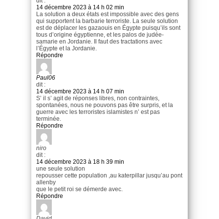
dit :
14 décembre 2023 à 14 h 02 min
La solution a deux états est impossible avec des gens
qui supportent la barbarie terroriste. La seule solution
est de déplacer les gazaouis en Égypte puisqu’ils sont
tous d’origine égyptienne, et les palos de judée-
samarie en Jordanie. Il faut des tractations avec
l’Égypte et la Jordanie.
Répondre
Paul06
dit :
14 décembre 2023 à 14 h 07 min
S’ il s’ agit de réponses libres, non contraintes,
spontanées, nous ne pouvons pas être surpris, et la
guerre avec les terroristes islamistes n’ est pas
terminée.
Répondre
niro
dit :
14 décembre 2023 à 18 h 39 min
une seule solution
repousser cette population ,au katerpillar jusqu’au pont
allenby
que le petit roi se démerde avec.
Répondre
David