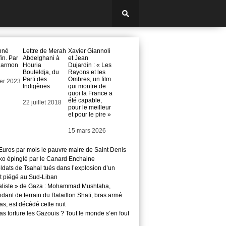
nné
Lettre de Merah
Xavier Giannoli
fin. Par
Abdelghani à
et Jean
Darmon
Houria
Dujardin : « Les
Bouteldja, du
Rayons et les
Parti des
Ombres, un film
ier 2023
Indigènes
qui montre de
quoi la France a
été capable,
Date
22 juillet 2018
pour le meilleur
et pour le pire »
Date
15 mars 2026
Euros par mois le pauvre maire de Saint Denis
o épinglé par le Canard Enchaine
ldats de Tsahal tués dans l’explosion d’un
t piégé au Sud-Liban
aliste » de Gaza : Mohammad Mushtaha,
ant de terrain du Bataillon Shati, bras armé
s, est décédé cette nuit
s torture les Gazouis ? Tout le monde s’en fout