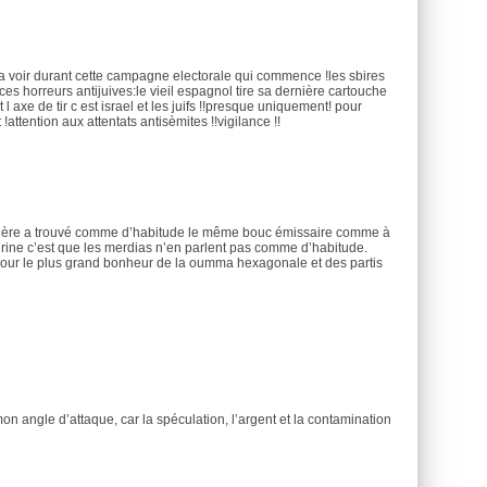
va voir durant cette campagne electorale qui commence !les sbires
s horreurs antijuives:le vieil espagnol tire sa dernière cartouche
et l axe de tir c est israel et les juifs !!presque uniquement! pour
 !attention aux attentats antisèmites !!vigilance !!
hosphère a trouvé comme d’habitude le même bouc émissaire comme à
rine c’est que les merdias n’en parlent pas comme d’habitude.
our le plus grand bonheur de la oumma hexagonale et des partis
mon angle d’attaque, car la spéculation, l’argent et la contamination