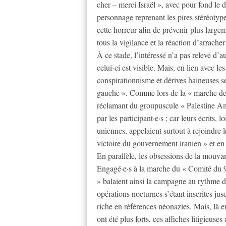
cher – merci Israël », avec pour fond le 
personnage reprenant les pires stéréotype
cette horreur afin de prévenir plus large
tous la vigilance et la réaction d’arrache
À ce stade, l’intéressé n’a pas relevé d’
celui-ci est visible. Mais, en lien avec 
conspirationnisme et dérives haineuses se
gauche ». Comme lors de la « marche des 
réclamant du groupuscule « Palestine Amit
par les participant·e·s ; car leurs écrits, 
uniennes, appelaient surtout à rejoindre 
victoire du gouvernement iranien » et en 
En parallèle, les obsessions de la mouvan
Engagé·e·s à la marche du « Comité du 
» balaient ainsi la campagne au rythme de
opérations nocturnes s’étant inscrites ju
riche en références néonazies. Mais, là en
ont été plus forts, ces affiches litigieuse