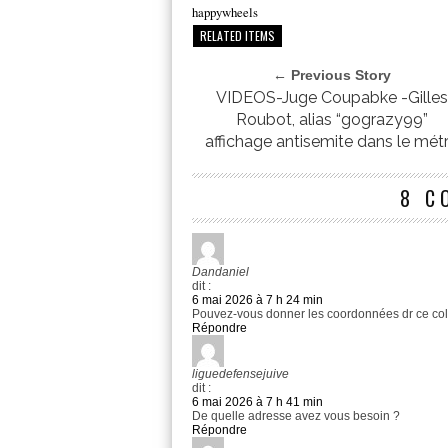
happywheels
RELATED ITEMS
← Previous Story
VIDEOS-Juge Coupabke -Gille
Roubot, alias “gograzy99”
affichage antisemite dans le mét
8 C
Dandaniel
dit :
6 mai 2026 à 7 h 24 min
Pouvez-vous donner les coordonnées dr ce colle
Répondre
liguedefensejuive
dit :
6 mai 2026 à 7 h 41 min
De quelle adresse avez vous besoin ?
Répondre