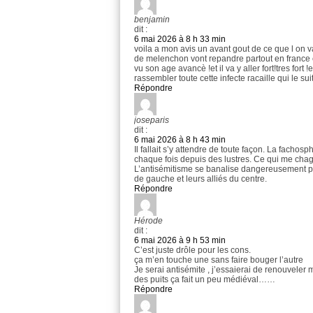
benjamin
dit :
6 mai 2026 à 8 h 33 min
voila a mon avis un avant gout de ce que l on 
de melenchon vont repandre partout en france ce
vu son age avancè !et il va y aller fort!tres fort !
rassembler toute cette infecte racaille qui le suit
Répondre
joseparis
dit :
6 mai 2026 à 8 h 43 min
Il fallait s’y attendre de toute façon. La fac
chaque fois depuis des lustres. Ce qui me chag
L’antisémitisme se banalise dangereusement p
de gauche et leurs alliés du centre.
Répondre
Hérode
dit :
6 mai 2026 à 9 h 53 min
C’est juste drôle pour les cons.
ça m’en touche une sans faire bouger l’autre
Je serai antisémite , j’essaierai de renouveler 
des puits ça fait un peu médiéval……
Répondre