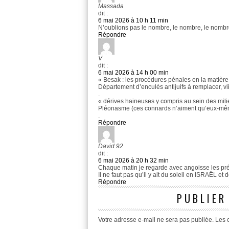
Massada
dit :
6 mai 2026 à 10 h 11 min
N’oublions pas le nombre, le nombre, le nombr
Répondre
V
dit :
6 mai 2026 à 14 h 00 min
« Besak : les procédures pénales en la matière 
Département d’enculés antijuifs à remplacer, viiiiiii
.
« dérives haineuses y compris au sein des mil
Pléonasme (ces connards n’aiment qu’eux-mêm
.
Répondre
David 92
dit :
6 mai 2026 à 20 h 32 min
Chaque matin je regarde avec angoisse les p
Il ne faut pas qu’il y ait du soleil en ISRAËL e
Répondre
PUBLIER
Votre adresse e-mail ne sera pas publiée.
Les 