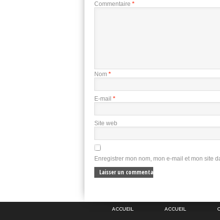
Commentaire
*
Nom
*
E-mail
*
Site web
Enregistrer mon nom, mon e-mail et mon site 
ACCUEIL
ACCUEIL