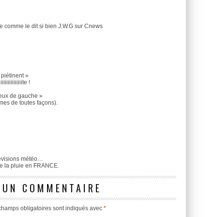
e comme le dit si bien J.W.G sur Cnews
piétinent »
iiiiiiiiiite !
ieux de gauche »
es de toutes façons).
révisions météo…
t de la pluie en FRANCE.
 UN COMMENTAIRE
champs obligatoires sont indiqués avec
*