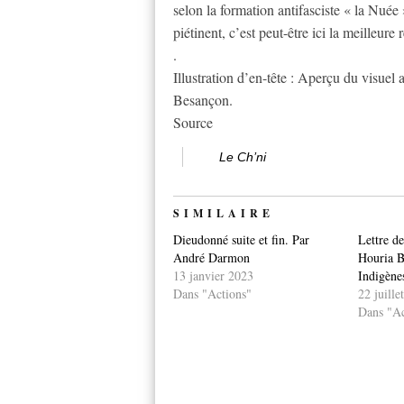
selon la formation antifasciste « la Nuée
piétinent, c’est peut-être ici la meilleu
.
Illustration d’en-tête : Aperçu du visuel 
Besançon.
Source
Le Ch’ni
SIMILAIRE
Dieudonné suite et fin. Par
Lettre d
André Darmon
Houria B
13 janvier 2023
Indigène
Dans "Actions"
22 juille
Dans "Ac