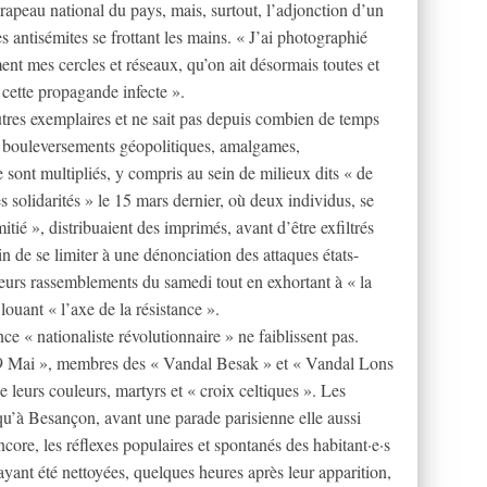
drapeau national du pays, mais, surtout, l’adjonction d’un
s antisémites se frottant les mains. « J’ai photographié
ment mes cercles et réseaux, qu’on ait désormais toutes et
r cette propagande infecte ».
autres exemplaires et ne sait pas depuis combien de temps
les bouleversements géopolitiques, amalgames,
 sont multipliés, y compris au sein de milieux dits « de
solidarités » le 15 mars dernier, où deux individus, se
ié », distribuaient des imprimés, avant d’être exfiltrés
loin de se limiter à une dénonciation des attaques états-
leurs rassemblements du samedi tout en exhortant à « la
louant « l’axe de la résistance ».
ce « nationaliste révolutionnaire » ne faiblissent pas.
9 Mai », membres des « Vandal Besak » et « Vandal Lons
 leurs couleurs, martyrs et « croix celtiques ». Les
squ’à Besançon, avant une parade parisienne elle aussi
core, les réflexes populaires et spontanés des habitant·e·s
s ayant été nettoyées, quelques heures après leur apparition,