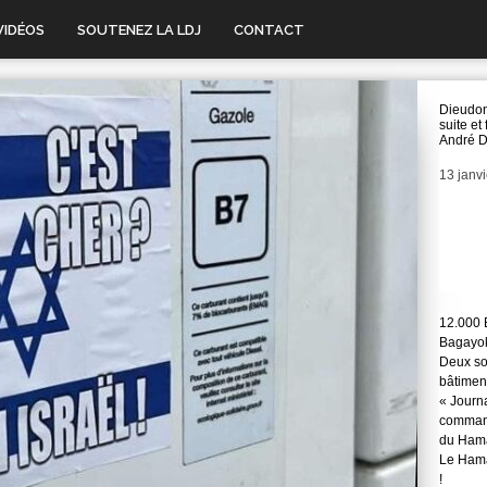
VIDÉOS
SOUTENEZ LA LDJ
CONTACT
Dieudo
suite et 
André 
Date
13 janv
12.000 
Bagayok
Deux so
bâtimen
« Journ
command
du Hama
Le Hama
!