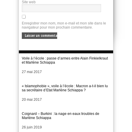
Site web
Enregistrer mon nom, mon e-mail et mon site dans le
navigateur pour mon prochain commentaire.
Voile à l’école : passe d’armes entre Alain Finkielkraut
et Marlène Schiappa
Date
27 mai 2017
« Islamophobie », voile à l’école : Macron a-t-il bien lu
sa secrétaire d’Etat Marlène Schiappa ?
Date
20 mai 2017
Coignard – Burkini : la nage en eaux troubles de
Marlène Schiappa
Date
26 juin 2019