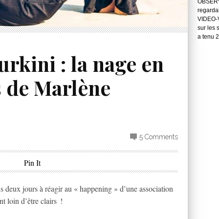
OBSERVA
regarda
VIDEO-Vo
sur les 
a tenu 
rkini : la nage en
s de Marlène
5 Comments
Pin It
deux jours à réagir au « happening » d’une association
 loin d’être clairs !