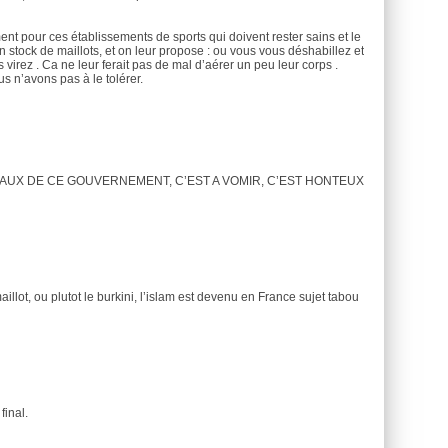
ent pour ces établissements de sports qui doivent rester sains et le
un stock de maillots, et on leur propose : ou vous vous déshabillez et
irez . Ca ne leur ferait pas de mal d’aérer un peu leur corps .
us n’avons pas à le tolérer.
EAUX DE CE GOUVERNEMENT, C’EST A VOMIR, C’EST HONTEUX
lot, ou plutot le burkini, l’islam est devenu en France sujet tabou
final.