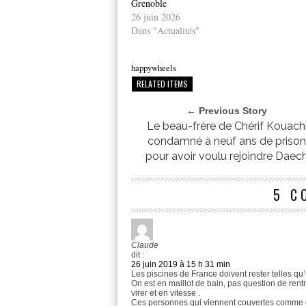
Grenoble
26 juin 2026
Dans "Actualités"
happywheels
RELATED ITEMS
← Previous Story
Le beau-frère de Chérif Kouach
condamné à neuf ans de priso
pour avoir voulu rejoindre Daec
5 C
Claude
dit :
26 juin 2019 à 15 h 31 min
Les piscines de France doivent rester telles qu’
On est en maillot de bain, pas question de rentr
virer et en vitesse .
Ces personnes qui viennent couvertes comme ce