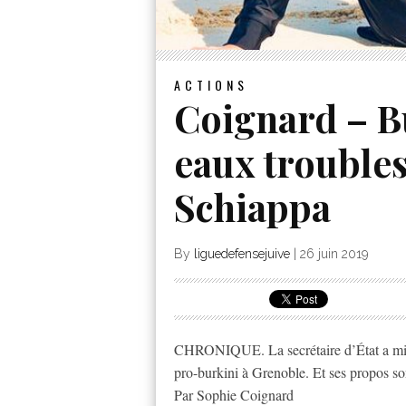
ACTIONS
Coignard – Bu
eaux trouble
Schiappa
By
liguedefensejuive
|
26 juin 2019
CHRONIQUE. La secrétaire d’État a mis 
pro-burkini à Grenoble. Et ses propos sont
Par Sophie Coignard