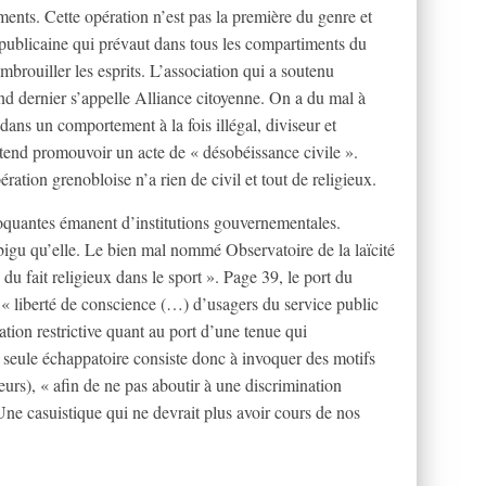
ents. Cette opération n’est pas la première du genre et
 républicaine qui prévaut dans tous les compartiments du
embrouiller les esprits. L’association qui a soutenu
nd dernier s’appelle Alliance citoyenne. On a du mal à
 dans un comportement à la fois illégal, diviseur et
end promouvoir un acte de « désobéissance civile ».
ration grenobloise n’a rien de civil et tout de religieux.
hoquantes émanent d’institutions gouvernementales.
igu qu’elle. Le bien mal nommé Observatoire de la laïcité
 du fait religieux dans le sport ». Page 39, le port du
« liberté de conscience (…) d’usagers du service public
lation restrictive quant au port d’une tenue qui
a seule échappatoire consiste donc à invoquer des motifs
leurs), « afin de ne pas aboutir à une discrimination
 Une casuistique qui ne devrait plus avoir cours de nos