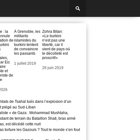
 : la
À Grenoble, les
Zohra Bitan:
annule
militants
«Le burkini
sation de
islamistes du
n’est pas une
urkini
burkini tentent
liberté, car il
s
de convaincre
vient de pays où
s
les passants
le décolleté est
ales,
proscrit!»
ar Eic
Date
1 juillet 2019
aire
Date
26 juin 2019
te et
oriste de
le
 2026
ldats de Tsahal tués dans l’explosion d’un
t piégé au Sud-Liban
aliste » de Gaza : Mohammad Mushtaha,
ant de terrain du Bataillon Shati, bras armé
s, est décédé cette nuit
s torture les Gazouis ? Tout le monde s’en fout