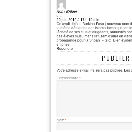
Rony d'Alger
dit :
29 juin 2019 à 17 h 19 min
On avait déjà le Burkina-Faso ( nouveau nom de 
la même démarche des islamo-facho qui continue
lâcheté de ses élus et dirigeants, obnubilés pa
des élèves musulmans refusent d’aller en visit
propagande pour la Shoah » (sic). Bien évide
emprise.
Répondre
PUBLIER
Votre adresse e-mail ne sera pas publiée.
Les 
Commentaire
*
Nom
*