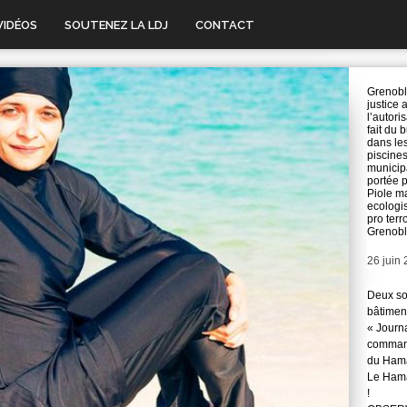
VIDÉOS
SOUTENEZ LA LDJ
CONTACT
Grenoble
justice 
l’autori
fait du b
dans le
piscine
municip
portée p
Piole m
ecologis
pro terr
Grenob
Date
26 juin
Deux so
bâtimen
« Journ
command
du Hama
Le Hama
!