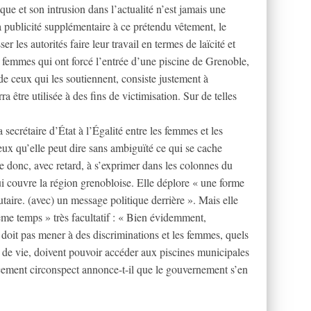
ue et son intrusion dans l’actualité n’est jamais une
a publicité supplémentaire à ce prétendu vêtement, le
er les autorités faire leur travail en termes de laïcité et
s femmes qui ont forcé l’entrée d’une piscine de Grenoble,
 de ceux qui les soutiennent, consiste justement à
 être utilisée à des fins de victimisation. Sur de telles
 secrétaire d’État à l’Égalité entre les femmes et les
x qu’elle peut dire sans ambiguïté ce qui se cache
e donc, avec retard, à s’exprimer dans les colonnes du
ui couvre la région grenobloise. Elle déplore « une forme
ire. (avec) un message politique derrière ». Mais elle
me temps » très facultatif : « Bien évidemment,
 doit pas mener à des discriminations et les femmes, quels
s de vie, doivent pouvoir accéder aux piscines municipales
ement circonspect annonce-t-il que le gouvernement s’en