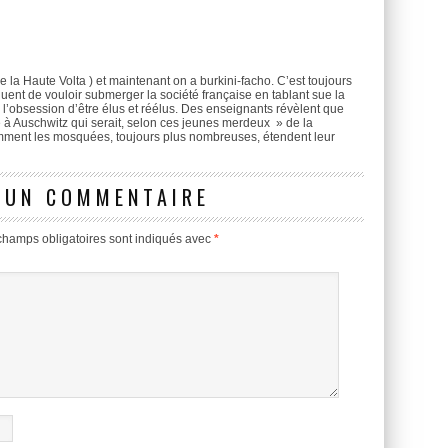
la Haute Volta ) et maintenant on a burkini-facho. C’est toujours
nt de vouloir submerger la société française en tablant sue la
r l’obsession d’être élus et réélus. Des enseignants révèlent que
e à Auschwitz qui serait, selon ces jeunes merdeux » de la
mment les mosquées, toujours plus nombreuses, étendent leur
 UN COMMENTAIRE
champs obligatoires sont indiqués avec
*