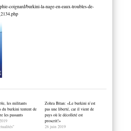
ophie-coignard/burkini-la-nage-en-eaux-troubles-de-
_2134.php
e, les militants
Zohra Bitan: «Le burkini n’est
s du burkini tentent de
pas une liberté, car il vient de
e les passants
pays où le décolleté est
 2019
proscrit!»
tualités"
26 juin 2019