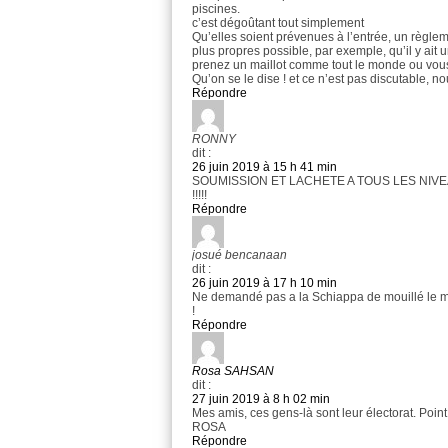
piscines.
c’est dégoûtant tout simplement
Qu’elles soient prévenues à l’entrée, un règlem
plus propres possible, par exemple, qu’il y ait 
prenez un maillot comme tout le monde ou vous v
Qu’on se le dise ! et ce n’est pas discutable, no
Répondre
RONNY
dit :
26 juin 2019 à 15 h 41 min
SOUMISSION ET LACHETE A TOUS LES NIV
!!!!!
Répondre
josué bencanaan
dit :
26 juin 2019 à 17 h 10 min
Ne demandé pas a la Schiappa de mouillé le mail
!
Répondre
Rosa SAHSAN
dit :
27 juin 2019 à 8 h 02 min
Mes amis, ces gens-là sont leur électorat. Point 
ROSA
Répondre