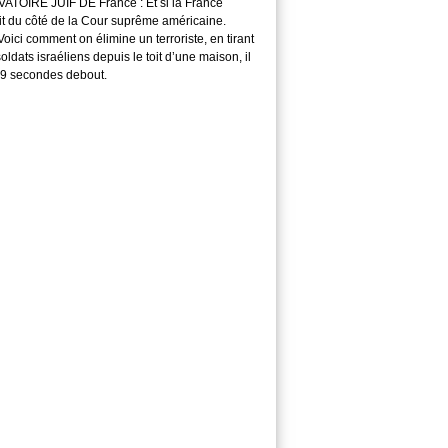
TOIRE JUIF DE France : Et si la France
it du côté de la Cour suprême américaine.
ici comment on élimine un terroriste, en tirant
soldats israéliens depuis le toit d’une maison, il
29 secondes debout.