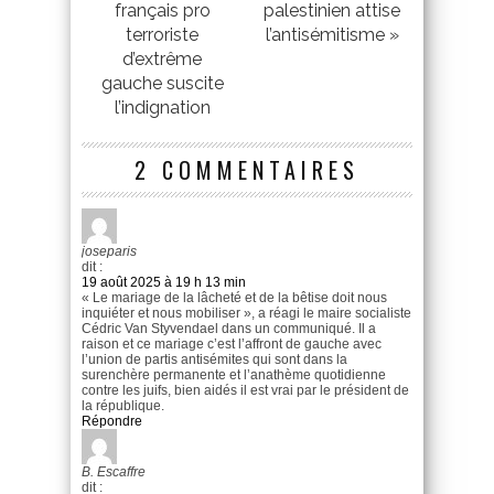
français pro
palestinien attise
terroriste
l’antisémitisme »
d’extrême
gauche suscite
l’indignation
2 COMMENTAIRES
joseparis
dit :
19 août 2025 à 19 h 13 min
« Le mariage de la lâcheté et de la bêtise doit nous
inquiéter et nous mobiliser », a réagi le maire socialiste
Cédric Van Styvendael dans un communiqué. Il a
raison et ce mariage c’est l’affront de gauche avec
l’union de partis antisémites qui sont dans la
surenchère permanente et l’anathème quotidienne
contre les juifs, bien aidés il est vrai par le président de
la république.
Répondre
B. Escaffre
dit :