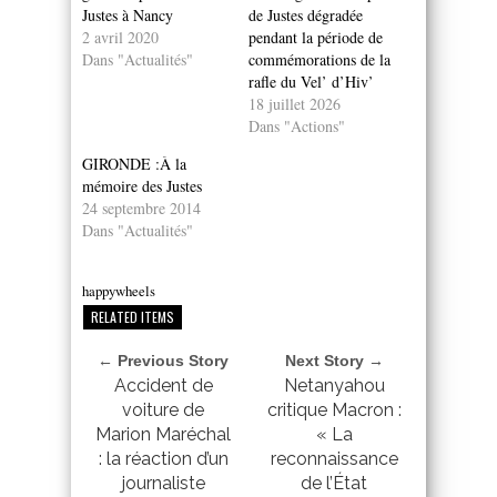
Justes à Nancy
de Justes dégradée
2 avril 2020
pendant la période de
Dans "Actualités"
commémorations de la
rafle du Vel’ d’Hiv’
18 juillet 2026
Dans "Actions"
GIRONDE :À la
mémoire des Justes
24 septembre 2014
Dans "Actualités"
happywheels
RELATED ITEMS
← Previous Story
Next Story →
Accident de
Netanyahou
voiture de
critique Macron :
Marion Maréchal
« La
: la réaction d’un
reconnaissance
journaliste
de l’État