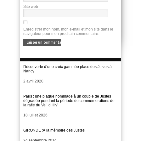
Site web
Enregistrer mon nom, mon e-mail et mon site dans le
navigateur pour mon prochain commentaire.
Découverte d’une croix gammée place des Justes à
Nancy
Date
2 avril 2020
Paris : une plaque hommage à un couple de Justes
dégradée pendant la période de commémorations de
la rafle du Vel’ d’Hiv’
Date
18 juillet 2026
GIRONDE :À la mémoire des Justes
Date
24 septembre 2014