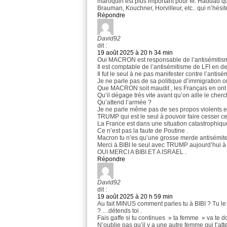
maroquin est plus important pour M. Haddad que 
Brauman, Kouchner, Horvilleur, etc.. qui n’hés
Répondre
David92
dit :
19 août 2025 à 20 h 34 min
Oui MACRON est responsable de l’antisémitis
Il est comptable de l’antisémitisme de LFI en d
Il fut le seul à ne pas manifester contre l’anti
Je ne parle pas de sa politique d’immigration o
Que MACRON soit maudit , les Français en ont m
Qu’il dégage très vite avant qu’on aille le cherc
Qu’attend l’armée ?
Je ne parle même pas de ses propos violents e
TRUMP qui est le seul à pouvoir faire cesser ce
La France est dans une situation catastrophiq
Ce n’est pas la faute de Poutine .
Macron tu n’es qu’une grosse merde antisémite ,
Merci à BIBI le seul avec TRUMP aujourd’hui à 
OUI MERCI A BIBI ET A ISRAEL .
Répondre
David92
dit :
19 août 2025 à 20 h 59 min
Au fait MINUS comment parles tu à BIBI ? Tu 
?….détends toi .
Fais gaffe si tu continues » ta femme » va te d
N’oublie pas qu’il y a une autre femme qui t’at