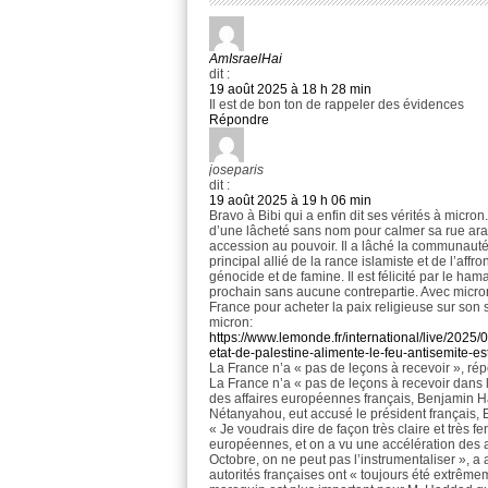
AmIsraelHai
dit :
19 août 2025 à 18 h 28 min
Il est de bon ton de rappeler des évidences
Répondre
joseparis
dit :
19 août 2025 à 19 h 06 min
Bravo à Bibi qui a enfin dit ses vérités à micro
d’une lâcheté sans nom pour calmer sa rue ar
accession au pouvoir. Il a lâché la communauté 
principal allié de la rance islamiste et de l’a
génocide et de famine. Il est félicité par le h
prochain sans aucune contrepartie. Avec micro
France pour acheter la paix religieuse sur son 
micron:
https://www.lemonde.fr/international/live/2025
etat-de-palestine-alimente-le-feu-antisemit
La France n’a « pas de leçons à recevoir », 
La France n’a « pas de leçons à recevoir dans la
des affaires européennes français, Benjamin H
Nétanyahou, eut accusé le président français, 
« Je voudrais dire de façon très claire et très
européennes, et on a vu une accélération des 
Octobre, on ne peut pas l’instrumentaliser », a 
autorités françaises ont « toujours été extrême