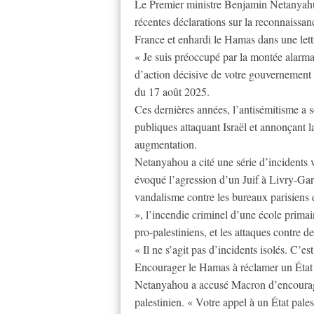
Le Premier ministre Benjamin Netanyahu
récentes déclarations sur la reconnaissan
France et enhardi le Hamas dans une lettr
« Je suis préoccupé par la montée alarma
d’action décisive de votre gouvernement p
du 17 août 2025.
Ces dernières années, l’antisémitisme a s
publiques attaquant Israël et annonçant l
augmentation.
Netanyahou a cité une série d’incidents v
évoqué l’agression d’un Juif à Livry-Garg
vandalisme contre les bureaux parisiens 
», l’incendie criminel d’une école prima
pro-palestiniens, et les attaques contre de
« Il ne s’agit pas d’incidents isolés. C’est
Encourager le Hamas à réclamer un État 
Netanyahou a accusé Macron d’encourage
palestinien. « Votre appel à un État pales