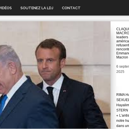
VIDÉOS
SOUTENEZ LA LDJ
CONTACT
CLAQU
MACRON
leaders 
américa
refusen
rencont
Emman
Macron
Date
6 septe
2025
RIMA H
SEXUE
Hayali
STERN 
« L’anti
notre hu
dans une