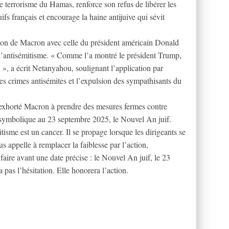
e terrorisme du Hamas, renforce son refus de libérer les
fs français et encourage la haine antijuive qui sévit
sition de Macron avec celle du président américain Donald
e l’antisémitisme. « Comme l’a montré le président Trump,
u », a écrit Netanyahou, soulignant l’application par
es crimes antisémites et l’expulsion des sympathisants du
 exhorté Macron à prendre des mesures fermes contre
te symbolique au 23 septembre 2025, le Nouvel An juif.
isme est un cancer. Il se propage lorsque les dirigeants se
ous appelle à remplacer la faiblesse par l’action,
 faire avant une date précise : le Nouvel An juif, le 23
pas l’hésitation. Elle honorera l’action.