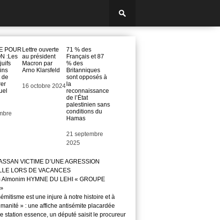
E POUR
Lettre ouverte
71 % des
 :Les
au président
Français et 87
juifs
Macron par
% des
ins
Arno Klarsfeld
Britanniques
t de
sont opposés à
rer
la
Date
16 octobre 2024
uel
reconnaissance
de l’État
palestinien sans
conditions du
mbre
Hamas
Date
21 septembre
2025
ASSAN VICTIME D’UNE AGRESSION
LLE LORS DE VACANCES
m Almonim HYMNE DU LEHI « GROUPE
»
sémitisme est une injure à notre histoire et à
manité » : une affiche antisémite placardée
 station essence, un député saisit le procureur