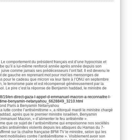
n. Le comportement du président français est d’une hypocrisie et
abe qu’il a lui-même renforcé année après année depuis son
juive comme jamais ses prédécesseurs l’ont fait. Il est devenu le
ffront de gauche en reprenant mot pour mot les mensonges de
amas pour le cadeau que micron va leur faire à l’ONU en septembre
n, le terrorisme paie et est récompensé généreusement par la
sol. Le pire c’est la réponse de Benjamin haddad, le ministre de
/08/19/en-direct-gaza-l-appel-d-emmanuel-macron-a-reconnaitre-l-
e-estime-benyamin-netanyahou_6628849_3210.html
répond Paris à Benyamin Nétanyahou
 lutte contre l’antisémitisme », a rétorqué mardi le ministre chargé
addad, après que le premier ministre israélien, Benyamin
Emmanuel Macron, « d’alimenter le feu antisémite ».
 ferme que ce sujet de l’antisémitisme qui empoisonne nos sociétés
actes antisémites violents depuis les attaques du Hamas du 7-
affirmé sur la chaîne française BFM-TV le ministre, selon qui les
ment mobilisées contre l’antisémitisme ». Visiblement avoir son