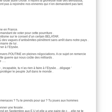
toute autre chose. Il rejoint la glorieuse liste des Benbassa,
itent pas à rejoindre nos ennemis qui n’en demandent pas tant.
me en France.
emandant de voter pour cette pourriture .
sémitisme sur le conseil d’un certain BELATAR.
ù des vagues d’antisémites pénètrent sans arrêt dans notre pays .
arre de lui .
her à l’Elysée.
nvers POUTINE en pleines négociations. A ce sujet on remercie
tte guerre qui nous coûte des milliards .
ue ….
 incapable, tu n’as rien à faire à l’Elysée….dégage ‘
protéger le peuple Juif dans le monde .
le menaces ? Tu te prends pour qui ? Tu joues aux hommes
onner une fessée .
tend en Septembre aux E.U et elle a une paire de c….elle ne te