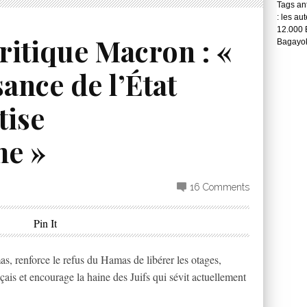
Tags ant
: les au
12.000 
ritique Macron : «
Bagayok
ance de l’État
tise
me »
16 Comments
Pin It
, renforce le refus du Hamas de libérer les otages,
çais et encourage la haine des Juifs qui sévit actuellement