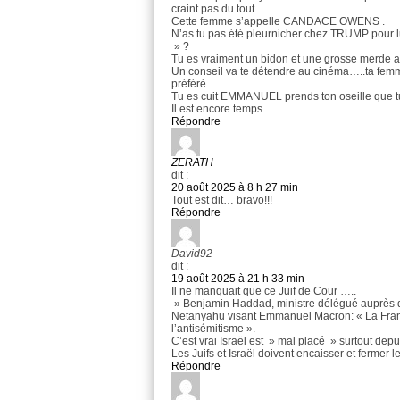
craint pas du tout .
Cette femme s’appelle CANDACE OWENS .
N’as tu pas été pleurnicher chez TRUMP pour l
» ?
Tu es vraiment un bidon et une grosse merde a
Un conseil va te détendre au cinéma…..ta femme
préféré.
Tu es cuit EMMANUEL prends ton oseille que tu
Il est encore temps .
Répondre
ZERATH
dit :
20 août 2025 à 8 h 27 min
Tout est dit… bravo!!!
Répondre
David92
dit :
19 août 2025 à 21 h 33 min
Il ne manquait que ce Juif de Cour …..
» Benjamin Haddad, ministre délégué auprès d
Netanyahu visant Emmanuel Macron: « La France
l’antisémitisme ».
C’est vrai Israël est » mal placé » surtout depu
Les Juifs et Israël doivent encaisser et ferm
Répondre