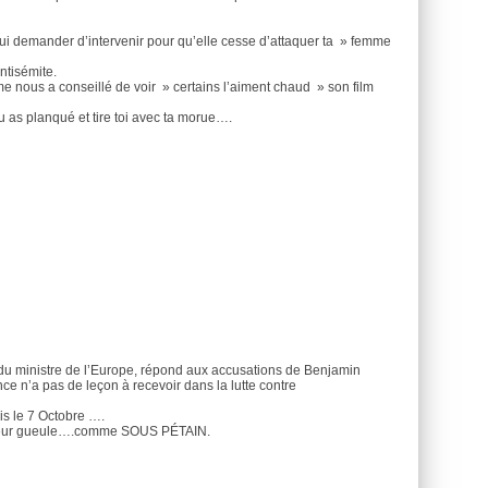
ui demander d’intervenir pour qu’elle cesse d’attaquer ta » femme
ntisémite.
 nous a conseillé de voir » certains l’aiment chaud » son film
 as planqué et tire toi avec ta morue….
u ministre de l’Europe, répond aux accusations de Benjamin
 n’a pas de leçon à recevoir dans la lutte contre
is le 7 Octobre ….
er leur gueule….comme SOUS PÉTAIN.