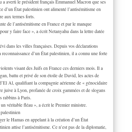
 a averti le président français Emmanuel Macron que ses
ce d’un État palestinien ont alimenté l’antisémitisme en
e aux termes forts.
nte de l’antisémitisme en France et par le manque
our y faire face », a écrit Netanyahu dans la lettre datée
évi dans les villes françaises. Depuis vos déclarations
a reconnaissance d’un État palestinien, il a connu une forte
iolents visant des Juifs en France ces derniers mois. Il a
an, battu et privé de son étoile de David, les actes de
d’El Al, qualifiant la compagnie aérienne de « génocidaire
ire juive à Lyon, profanée de croix gammées et de slogans
s rabbins à Paris.
 un véritable fléau », a écrit le Premier ministre.
palestinien
r le Hamas en appelant à la création d’un État
tinien attise l’antisémitisme. Ce n’est pas de la diplomatie,