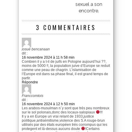
sexuel a son
encontre.
3 COMMENTAIRES
josué bencanaan
dit :
16 novembre 2024 à 11 h 58 min
Combien il y a t-il de juifs en Pologne aujourd’hui ??,
moins de 5000 !!, la population juive d’Europe se reduit
comme une peau de chagrin. L’islamisation de
l’Europe est dans sa phase final, il est grand temps de
partir.
Répondre
Franccomtois
dit :
16 novembre 2024 à 12 h 50 min
Les arabos-musulman n´y sont que trés peu nombreux
sur le sol polonais,donc des locaux-salopiaux
!!!
Il y a en Europe un vrai relant de 1933,justice
politique,antisémitisme,violence des S.A rouge-brun
utilisés par des états européen trés corrompus qui les
protegent et lá-dessus aucuns doute
!Certains