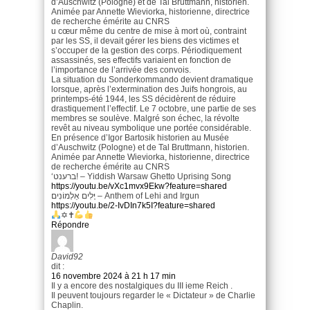
d’Auschwitz (Pologne) et de Tal Bruttmann, historien.
Animée par Annette Wieviorka, historienne, directrice
de recherche émérite au CNRS
u cœur même du centre de mise à mort où, contraint
par les SS, il devait gérer les biens des victimes et
s’occuper de la gestion des corps. Périodiquement
assassinés, ses effectifs variaient en fonction de
l’importance de l’arrivée des convois.
La situation du Sonderkommando devient dramatique
lorsque, après l’extermination des Juifs hongrois, au
printemps-été 1944, les SS décidèrent de réduire
drastiquement l’effectif. Le 7 octobre, une partie de ses
membres se soulève. Malgré son échec, la révolte
revêt au niveau symbolique une portée considérable.
En présence d’Igor Bartosik historien au Musée
d’Auschwitz (Pologne) et de Tal Bruttmann, historien.
Animée par Annette Wieviorka, historienne, directrice
de recherche émérite au CNRS
‘ברענט! – Yiddish Warsaw Ghetto Uprising Song
https://youtu.be/vXc1mvx9Ekw?feature=shared
יָּלִים אַלְמוֹנִים – Anthem of Lehi and Irgun
https://youtu.be/2-IvDIn7k5I?feature=shared
✡✝
Répondre
David92
dit :
16 novembre 2024 à 21 h 17 min
Il y a encore des nostalgiques du III ieme Reich .
Il peuvent toujours regarder le « Dictateur » de Charlie
Chaplin.