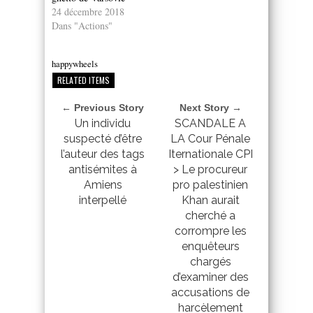
24 décembre 2018
Dans "Actions"
happywheels
RELATED ITEMS
← Previous Story
Next Story →
Un individu
SCANDALE A
suspecté d’être
LA Cour Pénale
l’auteur des tags
Iternationale CPI
antisémites à
> Le procureur
Amiens
pro palestinien
interpellé
Khan aurait
cherché a
corrompre les
enquêteurs
chargés
d’examiner des
accusations de
harcèlement