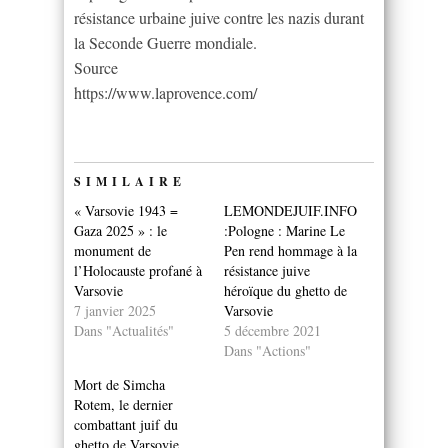
résistance urbaine juive contre les nazis durant
la Seconde Guerre mondiale.
Source
https://www.laprovence.com/
SIMILAIRE
« Varsovie 1943 =
LEMONDEJUIF.INFO
Gaza 2025 » : le
:Pologne : Marine Le
monument de
Pen rend hommage à la
l’Holocauste profané à
résistance juive
Varsovie
héroïque du ghetto de
7 janvier 2025
Varsovie
Dans "Actualités"
5 décembre 2021
Dans "Actions"
Mort de Simcha
Rotem, le dernier
combattant juif du
ghetto de Varsovie