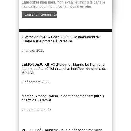
Enregistrer mon nom, mon e-mail et mon site dans le
navigateur pour mon prochain commentaire.
« Varsovie 1943 = Gaza 2025 » : le monument de
l’Holocauste profané à Varsovie
Date
7 janvier 2025
LEMONDEJUIF.INFO :Pologne : Marine Le Pen rend
hommage à la résistance juive héroïque du ghetto de
Varsovie
Date
5 décembre 2021
Mort de Simcha Rotem, le dernier combattant juif du
ghetto de Varsovie
Date
24 décembre 2018
VIDEO-Jugé Coupable-Pour le négationniste Yann