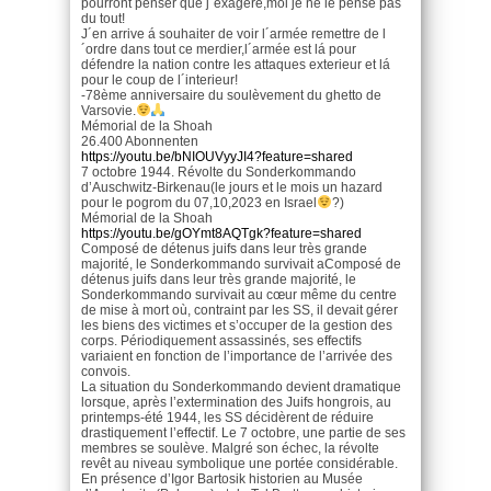
pourront penser que j´exagere,moi je ne le pense pas
du tout!
J´en arrive á souhaiter de voir l´armée remettre de l
´ordre dans tout ce merdier,l´armée est lá pour
défendre la nation contre les attaques exterieur et lá
pour le coup de l´interieur!
-78ème anniversaire du soulèvement du ghetto de
Varsovie.
Mémorial de la Shoah
26.400 Abonnenten
https://youtu.be/bNIOUVyyJI4?feature=shared
7 octobre 1944. Révolte du Sonderkommando
d’Auschwitz-Birkenau(le jours et le mois un hazard
pour le pogrom du 07,10,2023 en Israel
?)
Mémorial de la Shoah
https://youtu.be/gOYmt8AQTgk?feature=shared
Composé de détenus juifs dans leur très grande
majorité, le Sonderkommando survivait aComposé de
détenus juifs dans leur très grande majorité, le
Sonderkommando survivait au cœur même du centre
de mise à mort où, contraint par les SS, il devait gérer
les biens des victimes et s’occuper de la gestion des
corps. Périodiquement assassinés, ses effectifs
variaient en fonction de l’importance de l’arrivée des
convois.
La situation du Sonderkommando devient dramatique
lorsque, après l’extermination des Juifs hongrois, au
printemps-été 1944, les SS décidèrent de réduire
drastiquement l’effectif. Le 7 octobre, une partie de ses
membres se soulève. Malgré son échec, la révolte
revêt au niveau symbolique une portée considérable.
En présence d’Igor Bartosik historien au Musée