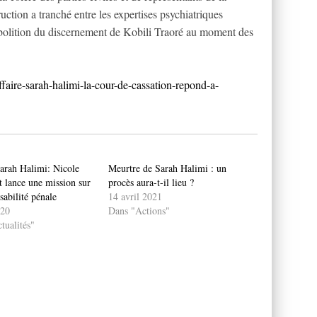
ction a tranché entre les expertises psychiatriques
’abolition du discernement de Kobili Traoré au moment des
affaire-sarah-halimi-la-cour-de-cassation-repond-a-
Sarah Halimi: Nicole
Meurtre de Sarah Halimi : un
t lance une mission sur
procès aura-t-il lieu ?
sabilité pénale
14 avril 2021
020
Dans "Actions"
tualités"