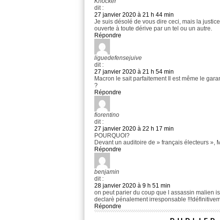
Knocker
dit :
27 janvier 2020 à 21 h 44 min
Je suis désolé de vous dire ceci, mais la justi
ouverte à toute dérive par un tel ou un autre.
Répondre
liguedefensejuive
dit :
27 janvier 2020 à 21 h 54 min
Macron le sait parfaitement Il est même le garan
?
Répondre
fiorentino
dit :
27 janvier 2020 à 22 h 17 min
POURQUOI?
Devant un auditoire de » français électeurs », M
Répondre
benjamin
dit :
28 janvier 2020 à 9 h 51 min
on peut parier du coup que l assassin malien i
declarè pénalement irresponsable !!!définitivem
Répondre