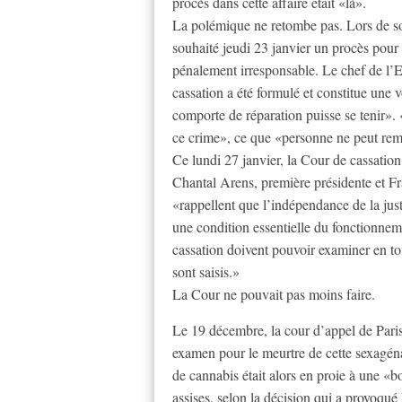
procès dans cette affaire était «là».
La polémique ne retombe pas. Lors de s
souhaité jeudi 23 janvier un procès pour 
pénalement irresponsable. Le chef de l’Et
cassation a été formulé et constitue une v
comporte de réparation puisse se tenir». 
ce crime», ce que «personne ne peut remet
Ce lundi 27 janvier, la Cour de cassation
Chantal Arens, première présidente et Fr
«rappellent que l’indépendance de la justi
une condition essentielle du fonctionnem
cassation doivent pouvoir examiner en tou
sont saisis.»
La Cour ne pouvait pas moins faire.
Le 19 décembre, la cour d’appel de Paris
examen pour le meurtre de cette sexagén
de cannabis était alors en proie à une «b
assises, selon la décision qui a provoqué l