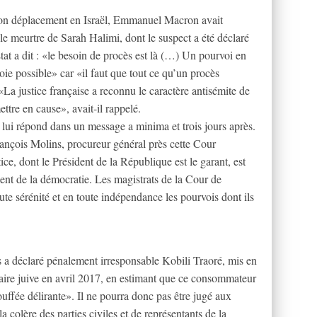
on déplacement en Israël, Emmanuel Macron avait
le meurtre de Sarah Halimi, dont le suspect a été déclaré
at a dit : «le besoin de procès est là (…) Un pourvoi en
oie possible» car «il faut que tout ce qu’un procès
«La justice française a reconnu le caractère antisémite de
tre en cause», avait-il rappelé.
 lui répond dans un message a minima et trois jours après.
ançois Molins, procureur général près cette Cour
ce, dont le Président de la République est le garant, est
ent de la démocratie. Les magistrats de la Cour de
te sérénité et en toute indépendance les pourvois dont ils
 a déclaré pénalement irresponsable Kobili Traoré, mis en
aire juive en avril 2017, en estimant que ce consommateur
ouffée délirante». Il ne pourra donc pas être jugé aux
a colère des parties civiles et de représentants de la