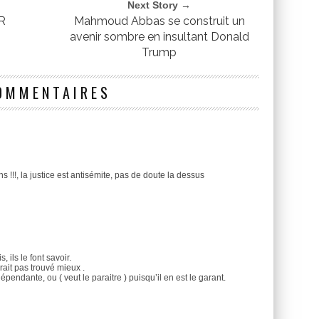
Next Story →
R
Mahmoud Abbas se construit un
E
avenir sombre en insultant Donald
Trump
OMMENTAIRES
 !!!, la justice est antisémite, pas de doute la dessus
 ils le font savoir.
urait pas trouvé mieux .
épendante, ou ( veut le paraitre ) puisqu’il en est le garant.