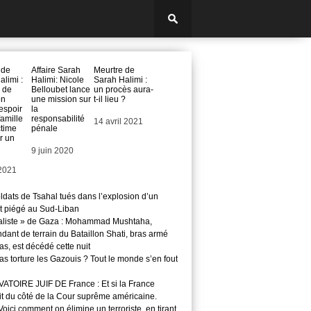
 de
Affaire Sarah
Meurtre de
limi :
Halimi: Nicole
Sarah Halimi :
 de
Belloubet lance
un procès aura-
on
une mission sur
t-il lieu ?
espoir
la
famille
responsabilité
Date
14 avril 2021
ctime
pénale
r un
Date
9 juin 2020
2021
ldats de Tsahal tués dans l’explosion d’un
t piégé au Sud-Liban
aliste » de Gaza : Mohammad Mushtaha,
ant de terrain du Bataillon Shati, bras armé
s, est décédé cette nuit
s torture les Gazouis ? Tout le monde s’en fout
TOIRE JUIF DE France : Et si la France
it du côté de la Cour suprême américaine.
ici comment on élimine un terroriste, en tirant