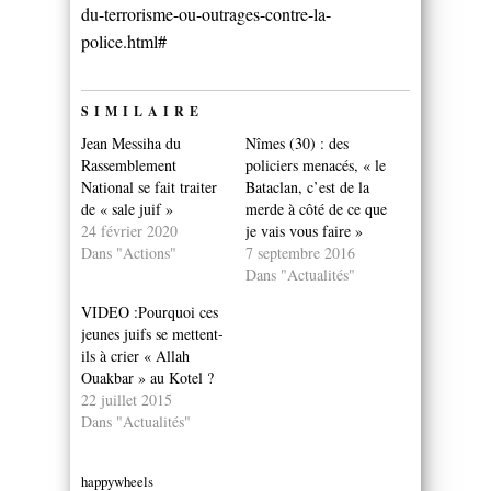
du-terrorisme-ou-outrages-contre-la-
police.html#
SIMILAIRE
Jean Messiha du
Nîmes (30) : des
Rassemblement
policiers menacés, « le
National se fait traiter
Bataclan, c’est de la
de « sale juif »
merde à côté de ce que
24 février 2020
je vais vous faire »
Dans "Actions"
7 septembre 2016
Dans "Actualités"
VIDEO :Pourquoi ces
jeunes juifs se mettent-
ils à crier « Allah
Ouakbar » au Kotel ?
22 juillet 2015
Dans "Actualités"
happywheels