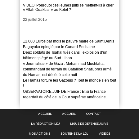
VIDEO :Pourquoi ces jeunes juifs se mettent-ils à crier
« Allah Ouakbar » au Kotel ?
Date
22 juillet 2015
12.000 Euros par mois le pauvre maire de Saint Denis
Bagayoko épinglé par le Canard Enchaine
Deux soldats de Tsahal tués dans l’explosion d’un
bâtiment piégé au Sud-Liban
« Journaliste » de Gaza : Mohammad Mushtaha,
commandant de terrain du Bataillon Shati, bras armé
du Hamas, est décédé cette nuit
Le Hamas torture les Gazouis ? Tout le monde s’en fout
!
OBSERVATOIRE JUIF DE France : Et si la France
regardait du côté de la Cour suprême américaine.
ACCUEIL
ACCUEIL
CONTACT
LA RÉDACTION LDJ
LIGUE DE DÉFENSE JUIVE
NOS ACTIONS
SOUTENEZ LA LDJ
VIDÉOS