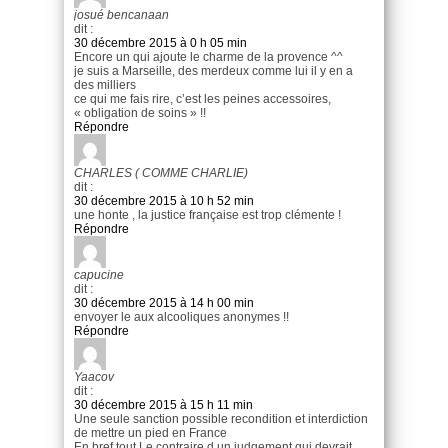
josué bencanaan
dit :
30 décembre 2015 à 0 h 05 min
Encore un qui ajoute le charme de la provence ^^
je suis a Marseille, des merdeux comme lui il y en a
des milliers
ce qui me fais rire, c’est les peines accessoires,
« obligation de soins » !!
Répondre
CHARLES ( COMME CHARLIE)
dit :
30 décembre 2015 à 10 h 52 min
une honte , la justice française est trop clémente !
Répondre
capucine
dit :
30 décembre 2015 à 14 h 00 min
envoyer le aux alcooliques anonymes !!
Répondre
Yaacov
dit :
30 décembre 2015 à 15 h 11 min
Une seule sanction possible recondition et interdiction
de mettre un pied en France
En bref tout Le contraire d un judgement qui devrait