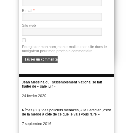
E-mail
*
Site web
Enregistrer mon nom, mon e-mail et mon site dans le
navigateur pour mon prochain commentaire.
Jean Messiha du Rassemblement National se fait
traiter de « sale juif »
Date
24 février 2020
Nîmes (30) : des policiers menacés, « le Bataclan, c’est
de la merde à côté de ce que je vais vous faire »
Date
7 septembre 2016