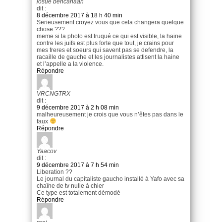
josué bencanaan
dit :
8 décembre 2017 à 18 h 40 min
Serieusement croyez vous que cela changera quelque
chose ???
meme si la photo est truqué ce qui est visible, la haine
contre les juifs est plus forte que tout, je crains pour
mes freres et soeurs qui savent pas se defendre, la
racaille de gauche et les journalistes attisent la haine
et l’appelle a la violence.
Répondre
VRCNGTRX
dit :
9 décembre 2017 à 2 h 08 min
malheureusement je crois que vous n’êtes pas dans le
faux
Répondre
Yaacov
dit :
9 décembre 2017 à 7 h 54 min
Liberation ??
Le journal du capitaliste gaucho installé à Yafo avec sa
chaîne de tv nulle à chier
Ce type est totalement démodé
Répondre