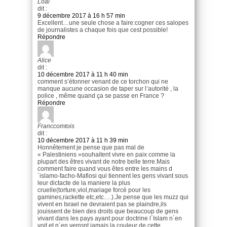
Loai
dit :
9 décembre 2017 à 16 h 57 min
Excellent…une seule chose a faire:cogner ces salopes
de journalistes a chaque fois que cest possible!
Répondre
Alice
dit :
10 décembre 2017 à 11 h 40 min
comment s’étonner venant de ce torchon qui ne
manque aucune occasion de taper sur l’autorité , la
police , même quand ça se passe en France ?
Répondre
Franccomtois
dit :
10 décembre 2017 à 11 h 39 min
Honnêtement je pense que pas mal de
« Palestiniens »souhaitent vivre en paix comme la
plupart des êtres vivant de notre belle terre.Mais
comment faire quand vous êtes entre les mains d
´islamo-facho-Mafiosi qui tiennent les gens vivant sous
leur dictacte de la maniere la plus
cruelle(torture,viol,mariage forcé pour les
gamines,rackette etc,etc….).Je pense que les muzz qui
vivent en Israel ne devraient pas se plaindre,ils
jouissent de bien des droits que beaucoup de gens
vivant dans les pays ayant pour doctrine l´Islam n´en
voit et n´en verront jamais la couleur de cette