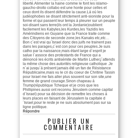
liberté.Alimenter la haine comme le font les islamo-
gaucho-droito collabo est une honte pour celles et
ceux dont ils disent défendre la cause.Lá oú les
judéophobes se disant strictement anti-sioniste pour la
forme et qui passent leur temps á pleurer sur un peuple
soi-disant sans terre(ils ont la Jordanie)oublient
facilement les Kabyles,les Kurdes,les Yazidis les
Amérindiens en Guyane que la France traite comme
des Citoyens de seconde zone,les Kanaks etc,etc…
Bon c´est vrai qu´Israel donc des juifs ne trainent pas
dans les parages,c´est con pour ces peuples.Je suis
catho par la naissance,mais étant large d´esprit je
salue l´assoce des protestants de France qui a
dénoncé les écrits antisémite de Martin Luther,j´attends
la même chose des autorités religieuse catholique .Je
n´ai jusqu´á présent jamais été un fan de Résistance
Républicaine,mais vu le cri du coeur de Chritine Tassin
pour Israel me fais aller plus souvent sur son site,une
femme de grand courage.Sinon chapeau á
Trump(république Tcheque et je crois que les
Phillipines aussi ont reconnu Jéruslem comme capital
d´Israel) pour sa décision de remettre les choses á
leurs places en faisant de Jérusalem la capitale d
´Israel,pour le reste je ne suis absolument pas sur sa
ligne politique.
Répondre
PUBLIER UN
COMMENTAIRE