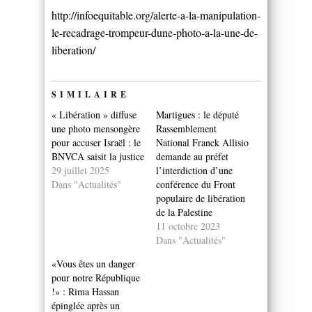
http://infoequitable.org/alerte-a-la-manipulation-
le-recadrage-trompeur-dune-photo-a-la-une-de-
liberation/
SIMILAIRE
« Libération » diffuse
Martigues : le député
une photo mensongère
Rassemblement
pour accuser Israël : le
National Franck Allisio
BNVCA saisit la justice
demande au préfet
29 juillet 2025
l’interdiction d’une
Dans "Actualités"
conférence du Front
populaire de libération
de la Palestine
11 octobre 2023
Dans "Actualités"
«Vous êtes un danger
pour notre République
!» : Rima Hassan
épinglée après un