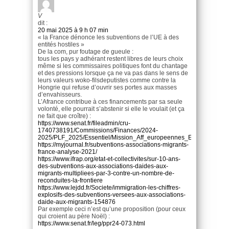
V
dit :
20 mai 2025 à 9 h 07 min
« la France dénonce les subventions de l’UE à des
entités hostiles »
De la com, pur foutage de gueule :
tous les pays y adhérant restent libres de leurs choix
même si les commissaires politiques font du chantage
et des pressions lorsque ça ne va pas dans le sens de
leurs valeurs woko-filsdeputistes comme contre la
Hongrie qui refuse d’ouvrir ses portes aux masses
d’envahisseurs.
L’Afrance contribue à ces financements par sa seule
volonté, elle pourrait s’abstenir si elle le voulait (et ça
ne fait que croître) :
https://www.senat.fr/fileadmin/cru-
1740738191/Commissions/Finances/2024-
2025/PLF_2025/Essentiel/Mission_Aff_europeennes_Essentiel_PLF
https://myjournal.fr/subventions-associations-migrants-
france-analyse-2021/
https://www.ifrap.org/etat-et-collectivites/sur-10-ans-
des-subventions-aux-associations-daides-aux-
migrants-multipliees-par-3-contre-un-nombre-de-
reconduites-la-frontiere
https://www.lejdd.fr/Societe/immigration-les-chiffres-
explosifs-des-subventions-versees-aux-associations-
daide-aux-migrants-154876
Par exemple ceci n’est qu’une proposition (pour ceux
qui croient au père Noël) :
https://www.senat.fr/leg/ppr24-073.html