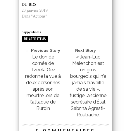
DU BDS
23 janvier 2019
Dans "Actions"
happywheels
RELATED ITEMS
← Previous Story
Next Story →
Le don de
« Jean-Luc
cornée de
Mélenchon est
Tze’ela Gez
un gros
redonne la vue à
bourgeois qui n’a
deux personnes
jamais travaillé
après son
de sa vie »,
meurtre lors de
fustige l’ancienne
l’attaque de
secrétaire d’État
Burqin
Sabrina Agresti-
Roubache.