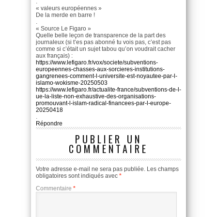
.
« valeurs européennes »
De la merde en barre !
.
« Source Le Figaro »
Quelle belle leçon de transparence de la part des
journaleux (si t’es pas abonné tu vois pas, c’est pas
comme si c’était un sujet tabou qu’on voudrait cacher
aux français) :
https://www.lefigaro.fr/vox/societe/subventions-
europeennes-chasses-aux-sorcieres-institutions-
gangrenees-comment-l-universite-est-noyautee-par-l-
islamo-wokisme-20250503
https://www.lefigaro.fr/actualite-france/subventions-de-l-
ue-la-liste-non-exhaustive-des-organisations-
promouvant-l-islam-radical-financees-par-l-europe-
20250418
.
Répondre
PUBLIER UN
COMMENTAIRE
Votre adresse e-mail ne sera pas publiée.
Les champs
obligatoires sont indiqués avec
*
Commentaire
*