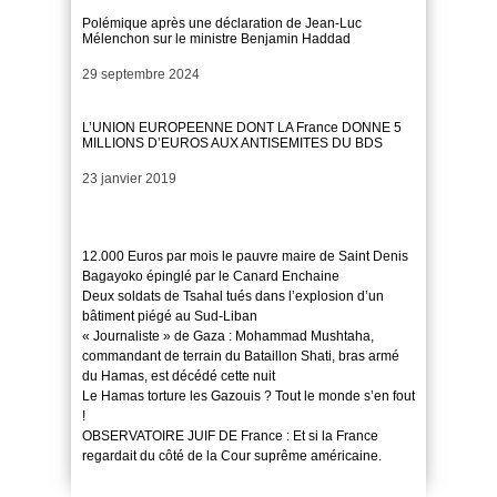
Polémique après une déclaration de Jean-Luc
Mélenchon sur le ministre Benjamin Haddad
Date
29 septembre 2024
L’UNION EUROPEENNE DONT LA France DONNE 5
MILLIONS D’EUROS AUX ANTISEMITES DU BDS
Date
23 janvier 2019
12.000 Euros par mois le pauvre maire de Saint Denis
Bagayoko épinglé par le Canard Enchaine
Deux soldats de Tsahal tués dans l’explosion d’un
bâtiment piégé au Sud-Liban
« Journaliste » de Gaza : Mohammad Mushtaha,
commandant de terrain du Bataillon Shati, bras armé
du Hamas, est décédé cette nuit
Le Hamas torture les Gazouis ? Tout le monde s’en fout
!
OBSERVATOIRE JUIF DE France : Et si la France
regardait du côté de la Cour suprême américaine.