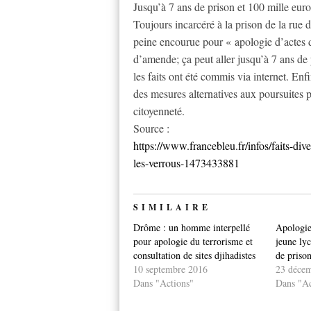
Jusqu’à 7 ans de prison et 100 mille eu
Toujours incarcéré à la prison de la rue 
peine encourue pour « apologie d’actes d
d’amende; ça peut aller jusqu’à 7 ans de
les faits ont été commis via internet. Enfi
des mesures alternatives aux poursuites 
citoyenneté.
Source :
https://www.francebleu.fr/infos/faits-div
les-verrous-1473433881
SIMILAIRE
Drôme : un homme interpellé
Apologie 
pour apologie du terrorisme et
jeune ly
consultation de sites djihadistes
de priso
10 septembre 2016
23 déce
Dans "Actions"
Dans "Ac