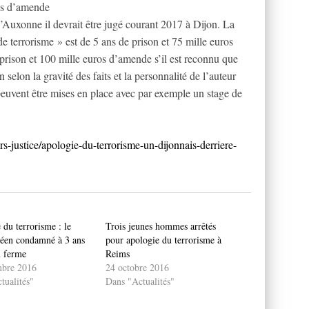
ros d’amende
d’Auxonne il devrait être jugé courant 2017 à Dijon. La
e terrorisme » est de 5 ans de prison et 75 mille euros
 prison et 100 mille euros d’amende s’il est reconnu que
n selon la gravité des faits et la personnalité de l’auteur
peuvent être mises en place avec par exemple un stage de
ers-justice/apologie-du-terrorisme-un-dijonnais-derriere-
du terrorisme : le
Trois jeunes hommes arrêtés
céen condamné à 3 ans
pour apologie du terrorisme à
n ferme
Reims
mbre 2016
24 octobre 2016
tualités"
Dans "Actualités"