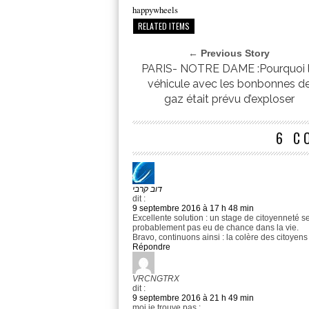
happywheels
RELATED ITEMS
← Previous Story
PARIS- NOTRE DAME :Pourquoi 
véhicule avec les bonbonnes d
gaz était prévu d’exploser
6 C
דוב קרבי
dit :
9 septembre 2016 à 17 h 48 min
Excellente solution : un stage de citoyenneté se
probablement pas eu de chance dans la vie.
Bravo, continuons ainsi : la colère des citoyens 
Répondre
VRCNGTRX
dit :
9 septembre 2016 à 21 h 49 min
moi je trouve pas :