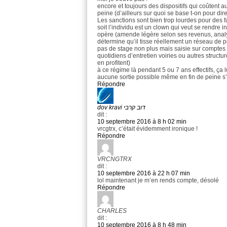
encore et toujours des dispositifs qui coûtent 
peine (d’ailleurs sur quoi se base t-on pour dire
Les sanctions sont bien trop lourdes pour des fai
soit l’individu est un clown qui veut se rendre in
opère (amende légère selon ses revenus, analys
détermine qu’il tisse réellement un réseau de p
pas de stage non plus mais saisie sur comptes b
quotidiens d’entretien voiries ou autres structur
en profitent)
à ce régime là pendant 5 ou 7 ans effectifs, ça l
aucune sortie possible même en fin de peine s’
Répondre
dov kravi דוב קרבי
dit :
10 septembre 2016 à 8 h 02 min
vrcgtrx, c’était évidemment ironique !
Répondre
VRCNGTRX
dit :
10 septembre 2016 à 22 h 07 min
lol maintenant je m’en rends compte, désolé
Répondre
CHARLES
dit :
10 septembre 2016 à 8 h 48 min