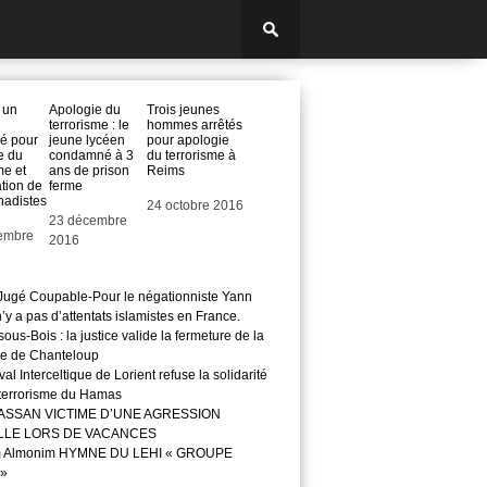
 un
Apologie du
Trois jeunes
terrorisme : le
hommes arrêtés
lé pour
jeune lycéen
pour apologie
e du
condamné à 3
du terrorisme à
me et
ans de prison
Reims
ation de
ferme
ihadistes
Date
24 octobre 2016
Date
23 décembre
embre
2016
ugé Coupable-Pour le négationniste Yann
 n’y a pas d’attentats islamistes en France.
ous-Bois : la justice valide la fermeture de la
e de Chanteloup
val Interceltique de Lorient refuse la solidarité
 terrorisme du Hamas
ASSAN VICTIME D’UNE AGRESSION
LLE LORS DE VACANCES
m Almonim HYMNE DU LEHI « GROUPE
»