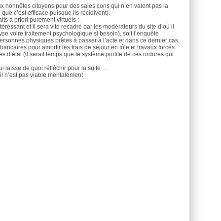
aux honnêtes citoyens pour des sales cons qui n’en valent pas la
 que c’est efficace puisque ils récidivent).
ts à priori purement virtuels :
téressant et il sera vite recadré par les modérateurs du site d’où il
e voire traitement psychologique si besoin), soit l’enquête
ersonnes physiques prêtes à passer à l’acte et dans ce dernier cas,
ancaires pour amortir les frais de séjour en tôle et travaux forcés
es d’état (il serait temps que le système profite de ces ordures qui
ui laisse de quoi réfléchir pour la suite …
il n’est pas viable mentalement