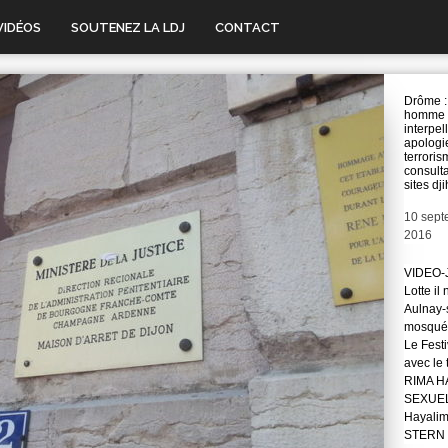
VIDÉOS
SOUTENEZ LA LDJ
CONTACT
Drôme :
homme
interpel
apologi
terroris
consult
sites dj
Date
10 sept
2016
VIDEO-J
Lotte il
Aulnay-s
mosqué
Le Festi
avec le
RIMA H
SEXUE
Hayali
STERN 