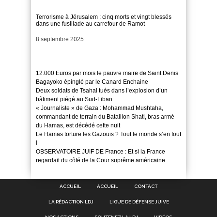
Terrorisme à Jérusalem : cinq morts et vingt blessés
dans une fusillade au carrefour de Ramot
Date
8 septembre 2025
12.000 Euros par mois le pauvre maire de Saint Denis
Bagayoko épinglé par le Canard Enchaine
Deux soldats de Tsahal tués dans l’explosion d’un
bâtiment piégé au Sud-Liban
« Journaliste » de Gaza : Mohammad Mushtaha,
commandant de terrain du Bataillon Shati, bras armé
du Hamas, est décédé cette nuit
Le Hamas torture les Gazouis ? Tout le monde s’en fout
!
OBSERVATOIRE JUIF DE France : Et si la France
regardait du côté de la Cour suprême américaine.
ACCUEIL
ACCUEIL
CONTACT
LA RÉDACTION LDJ
LIGUE DE DÉFENSE JUIVE