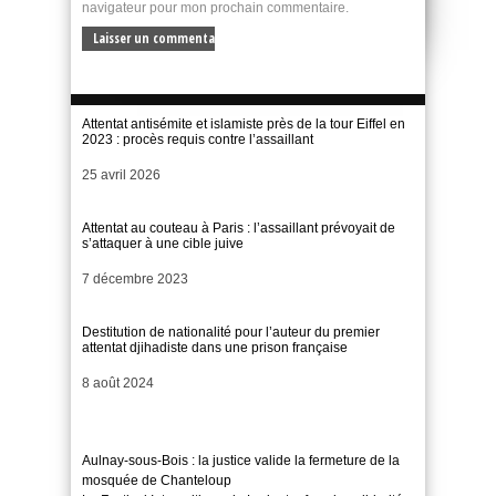
navigateur pour mon prochain commentaire.
Attentat antisémite et islamiste près de la tour Eiffel en
2023 : procès requis contre l’assaillant
Date
25 avril 2026
Attentat au couteau à Paris : l’assaillant prévoyait de
s’attaquer à une cible juive
Date
7 décembre 2023
Destitution de nationalité pour l’auteur du premier
attentat djihadiste dans une prison française
Date
8 août 2024
Aulnay-sous-Bois : la justice valide la fermeture de la
mosquée de Chanteloup