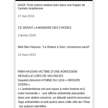
GAZA :Trois colons arabes tués dans une frappe de
l’armée israélienne
Date
27 mai 2018
CE SERAIT LA MOINDRE DES CHOSES
Date
5 février 2025
Meir Ben Hayoun. “Le Retour à Sion, consensus sacré”
Date
15 mars 2023
RIMA HASSAN VICTIME D’UNE AGRESSION
SEXUELLE LORS DE VACANCES
Hayalim Almonim HYMNE DU LEHI « GROUPE
STERN »
« L’antisémitisme est une injure à notre histoire et à
notre humanité » : une affiche antisémite placardée
dans une station essence, un député saisit le procureur
Tags antisémites et anti-police dans cette ville de l’Oise
: les auteurs identifiés