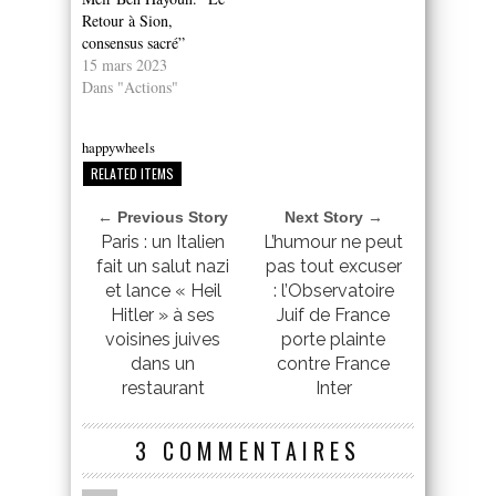
Retour à Sion,
consensus sacré”
15 mars 2023
Dans "Actions"
happywheels
RELATED ITEMS
← Previous Story
Next Story →
Paris : un Italien
L’humour ne peut
fait un salut nazi
pas tout excuser
et lance « Heil
: l’Observatoire
Hitler » à ses
Juif de France
voisines juives
porte plainte
dans un
contre France
restaurant
Inter
3 COMMENTAIRES