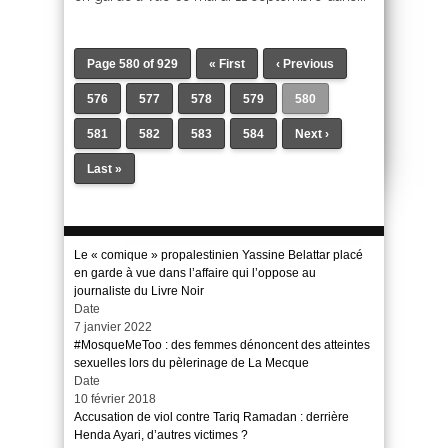
Page 580 of 929
« First
‹ Previous
576
577
578
579
580
581
582
583
584
Next ›
Last »
Le « comique » propalestinien Yassine Belattar placé
en garde à vue dans l’affaire qui l’oppose au
journaliste du Livre Noir
Date
7 janvier 2022
#MosqueMeToo : des femmes dénoncent des atteintes
sexuelles lors du pèlerinage de La Mecque
Date
10 février 2018
Accusation de viol contre Tariq Ramadan : derrière
Henda Ayari, d’autres victimes ?